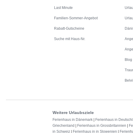
Last Minute
Urla
Familien-Sommer-Angebot
Urla
Rabatt-Gutscheine
Däni
Suche mit Haus-Nr.
Ange
Ange
Blog
Trau
Belvi
Weitere Urlaubsziele
Ferienhaus in Dänemark
|
Ferienhaus in Deutsch
Griechenland
|
Ferienhaus in Grossbritannien
|
Fe
in Schweiz
|
Ferienhaus in in Slowenien
|
Ferienh