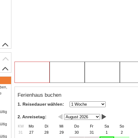
aben,
e
Ferienhaus buchen
1. Reisedauer wählen:
ültig
2. Anreisetag:
ültig
KW
Mo
Di
Mi
Do
Fr
Sa
So
31
27
28
29
30
31
1
2
ültig