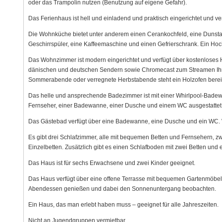
oder das Trampolin nutzen (Benutzung auf eigene Gefahr).
Das Ferienhaus ist hell und einladend und praktisch eingerichtet und 
Die Wohnküche bietet unter anderem einen Cerankochfeld, eine Dunsta
Geschirrspüler, eine Kaffeemaschine und einen Gefrierschrank. Ein Hochs
Das Wohnzimmer ist modern eingerichtet und verfügt über kostenloses H
dänischen und deutschen Sendern sowie Chromecast zum Streamen Ih
Sommerabende oder verregnete Herbstabende steht ein Holzofen bereit
Das helle und ansprechende Badezimmer ist mit einer Whirlpool-Badew
Fernseher, einer Badewanne, einer Dusche und einem WC ausgestattet
Das Gästebad verfügt über eine Badewanne, eine Dusche und ein WC. 
Es gibt drei Schlafzimmer, alle mit bequemen Betten und Fernsehern, z
Einzelbetten. Zusätzlich gibt es einen Schlafboden mit zwei Betten und
Das Haus ist für sechs Erwachsene und zwei Kinder geeignet.
Das Haus verfügt über eine offene Terrasse mit bequemen Gartenmöbeln
Abendessen genießen und dabei den Sonnenuntergang beobachten.
Ein Haus, das man erlebt haben muss – geeignet für alle Jahreszeiten.
Nicht an Jugendgruppen vermietbar.