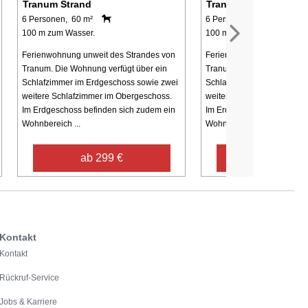
Tranum Strand
Tranum Strand
6 Personen, 60 m²
6 Personen, 60 m²
100 m zum Wasser.
100 m zum Wasser.
Ferienwohnung unweit des Strandes von
Ferienwohnung unweit des
Tranum. Die Wohnung verfügt über ein
Tranum. Die Wohnung verfü
Schlafzimmer im Erdgeschoss sowie zwei
Schlafzimmer im Erdgesch
weitere Schlafzimmer im Obergeschoss.
weitere Schlafzimmer im O
Im Erdgeschoss befinden sich zudem ein
Im Erdgeschoss befinden s
Wohnbereich ...
Wohnbereich ...
ab 299 €
ab 255 €
Kontakt
Kontakt
Rückruf-Service
Jobs & Karriere