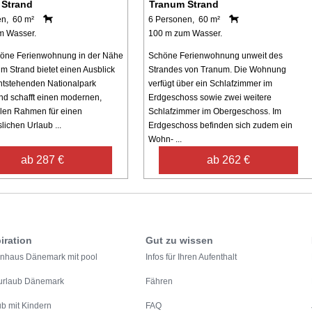
 Strand
Tranum Strand
en, 60 m²
6 Personen, 60 m²
m Wasser.
100 m zum Wasser.
höne Ferienwohnung in der Nähe
Schöne Ferienwohnung unweit des
m Strand bietet einen Ausblick
Strandes von Tranum. Die Wohnung
ntstehenden Nationalpark
verfügt über ein Schlafzimmer im
d schafft einen modernen,
Erdgeschoss sowie zwei weitere
len Rahmen für einen
Schlafzimmer im Obergeschoss. Im
lichen Urlaub ...
Erdgeschoss befinden sich zudem ein
Wohn- ...
ab 287 €
ab 262 €
iration
Gut zu wissen
enhaus Dänemark mit pool
Infos für Ihren Aufenthalt
urlaub Dänemark
Fähren
ub mit Kindern
FAQ