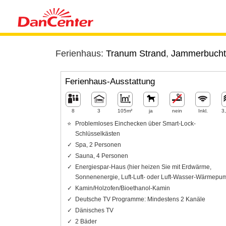
Ferienhaus:
Tranum Strand
,
Jammerbucht
Ferienhaus-Ausstattung
8
3
105m²
ja
nein
Inkl.
3
Problemloses Einchecken über Smart-Lock-
Schlüsselkästen
Spa, 2 Personen
Sauna, 4 Personen
Energiespar-Haus (hier heizen Sie mit Erdwärme,
Sonnenenergie, Luft-Luft- oder Luft-Wasser-Wärmepu
Kamin/Holzofen/Bioethanol-Kamin
Deutsche TV Programme: Mindestens 2 Kanäle
Dänisches TV
2 Bäder