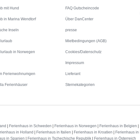
ub mit Hund
FAQ Gutscheincode
ub in Marina Wendtorf
Über DanCenter
sche Inseln
presse
lurlaub
Mietbedingungen (AGB)
lurlaub in Norwegen
Cookies/Datenschutz
Impressum
m Ferienwohnumgen
Lieferant
lla Ferienhäuser
Sternekategorien
land
|
Ferienhaus in Schweden
|
Ferienhaus in Norwegen
|
Ferienhaus in Belgien
|
rienhaus in Holland
|
Ferienhaus in Italien
|
Ferienhaus in Kroatien
|
Ferienhaus in 
aus in Spanien
|
Ferienhaus in Tschechische Republik
|
Ferienhaus in Österreich