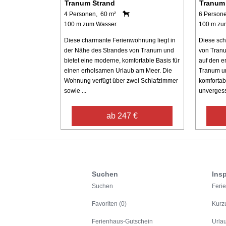
Tranum Strand
Tranum
4 Personen, 60 m²
6 Person
100 m zum Wasser.
100 m zu
Diese charmante Ferienwohnung liegt in
Diese sc
der Nähe des Strandes von Tranum und
von Tranu
bietet eine moderne, komfortable Basis für
auf den e
einen erholsamen Urlaub am Meer. Die
Tranum un
Wohnung verfügt über zwei Schlafzimmer
komfortab
sowie ...
unvergess
ab 247 €
Suchen
Insp
Suchen
Feri
Favoriten (0)
Kurz
Ferienhaus-Gutschein
Urla