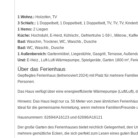
1 Wohnz.:
Holzofen, TV
3 Schlafz.:
1 Doppelbett, 1 Doppelbett, 1 Doppelbett, TV, TV, TV, Kinderb
1 Hems:
2 Liegen
Küche:
Hochstuhl, E-Herd, Kühlschr., Gefriertruhe 1-59 l., Mikrow., Kaff
Bad:
Waschm, Trockner, WC, Waschb., Dusche
Bad:
WC, Waschb., Dusche
1 Außenbereich:
Gartenmöbel, Liegestühle, Gasgrill, Terrasse, Außendu
Und:
E-Heiz., Luft-Luft-Wärmepumpe, Spielgeräte, Garten 1800 m², Fer
Über das Ferienhaus
Gepflegtes Ferienhaus (teilrenoviert 2024) mit Platz für mehrere Famili
Personen.
Das Haus verfügt über eine energieeffiziente Wärmepumpe (Luft/Luft), 
Hinweis: Das Haus liegt nur ca. 50 Meter von zwei ähnlichen Ferienhäus
Ideal für die gemeinsame Anmietung, wenn mehrere Familien/Freunde
Hausnummern: 62694/A16123 und 62696/A16121
Der große Garten des Ferienhauses bietet reichlich Gelegenheit, den U
mehrere gemütliche Ecken, die sich perfekt zum Lesen eines guten Buc