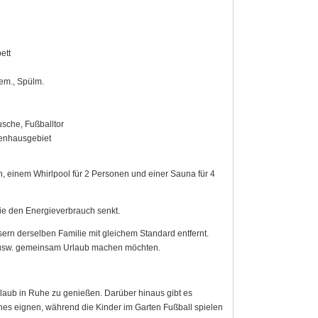
ett
eem., Spülm.
sche, Fußballtor
ienhausgebiet
en, einem Whirlpool für 2 Personen und einer Sauna für 4
die den Energieverbrauch senkt.
ern derselben Familie mit gleichem Standard entfernt.
 usw. gemeinsam Urlaub machen möchten.
rlaub in Ruhe zu genießen. Darüber hinaus gibt es
hes eignen, während die Kinder im Garten Fußball spielen