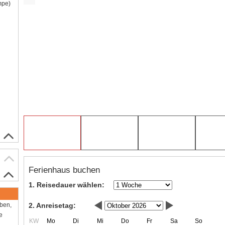
mpe)
Ferienhaus buchen
1. Reisedauer wählen:
2. Anreisetag:
aben,
e
KW
Mo
Di
Mi
Do
Fr
Sa
So