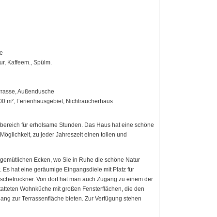
e
ur, Kaffeem., Spülm.
errasse, Außendusche
00 m², Ferienhausgebiet, Nichtraucherhaus
bereich für erholsame Stunden. Das Haus hat eine schöne
Möglichkeit, zu jeder Jahreszeit einen tollen und
 gemütlichen Ecken, wo Sie in Ruhe die schöne Natur
Es hat eine geräumige Eingangsdiele mit Platz für
hetrockner. Von dort hat man auch Zugang zu einem der
tteten Wohnküche mit großen Fensterflächen, die den
ang zur Terrassenfläche bieten. Zur Verfügung stehen