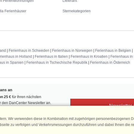
m Ferienwohnumgen
Lieferant
lla Ferienhäuser
Sternekategorien
land
|
Ferienhaus in Schweden
|
Ferienhaus in Norwegen
|
Ferienhaus in Belgien
|
rienhaus in Holland
|
Ferienhaus in Italien
|
Ferienhaus in Kroatien
|
Ferienhaus in 
aus in Spanien
|
Ferienhaus in Tschechische Republik
|
Ferienhaus in Österreich
Fans an
n 25 €
für Ihren nächsten
ür den DanCenter Newsletter an.
Newsletter
, Gewinnspiele und Urlaubstipps!
tern. Wir verwenden diese in Kombination mit zugehörigen personenbezogenen Da
ebseite zu verfolgen und Verkehrsmessungen durchzuführen und dabei Ihnen die r