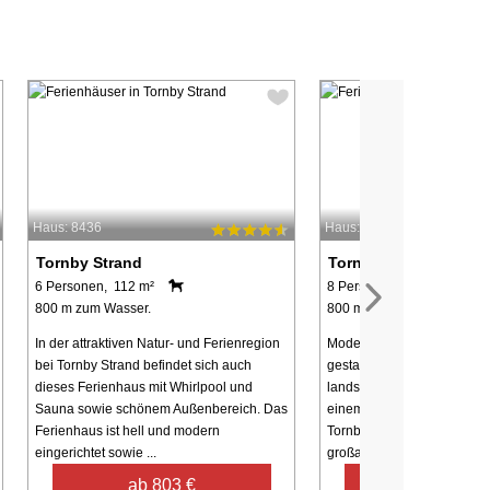
Haus: 8436
Haus: 38799
Tornby Strand
Tornby Strand
6 Personen, 112 m²
8 Personen, 120 m²
800 m zum Wasser.
800 m zum Wasser.
In der attraktiven Natur- und Ferienregion
Modernes, von Architektenh
bei Tornby Strand befindet sich auch
gestaltetes Ferienhaus in U
dieses Ferienhaus mit Whirlpool und
landschaftlich reizvoller U
Sauna sowie schönem Außenbereich. Das
einem ruhigen Ferienhausg
Ferienhaus ist hell und modern
Tornby Strand. Ringsum fi
eingerichtet sowie ...
großartige ...
ab 803 €
ab 1.279 