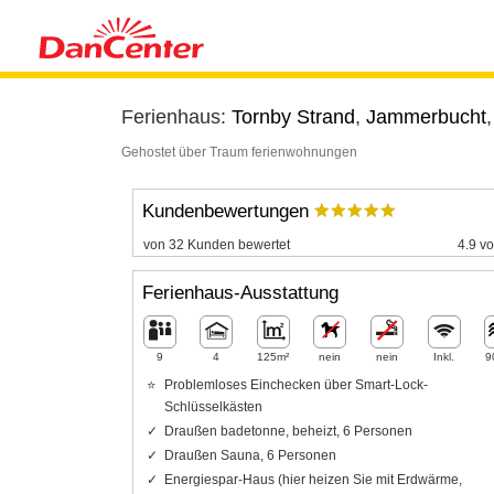
Ferienhaus:
Tornby Strand
,
Jammerbucht
Gehostet über Traum ferienwohnungen
Kundenbewertungen
von 32 Kunden bewertet
4.9 vo
Ferienhaus-Ausstattung
9
4
125m²
nein
nein
Inkl.
9
Problemloses Einchecken über Smart-Lock-
Schlüsselkästen
Draußen badetonne, beheizt, 6 Personen
Draußen Sauna, 6 Personen
Energiespar-Haus (hier heizen Sie mit Erdwärme,