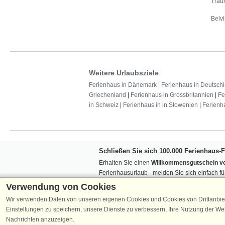
Trau
Belvi
Weitere Urlaubsziele
Ferienhaus in Dänemark
|
Ferienhaus in Deutsch
Griechenland
|
Ferienhaus in Grossbritannien
|
Fe
in Schweiz
|
Ferienhaus in in Slowenien
|
Ferienh
Schließen Sie sich 100.000 Ferienhaus-
Erhalten Sie einen
Willkommensgutschein vo
Ferienhausurlaub - melden Sie sich einfach f
Verpassen Sie nie wieder exklusive Angebote
Verwendung von Cookies
Wir verwenden Daten von unseren eigenen Cookies und Cookies von Drittanbie
Einstellungen zu speichern, unsere Dienste zu verbessern, Ihre Nutzung der W
Nachrichten anzuzeigen.