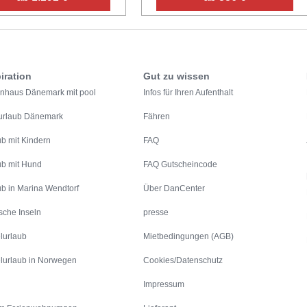
iration
Gut zu wissen
enhaus Dänemark mit pool
Infos für Ihren Aufenthalt
urlaub Dänemark
Fähren
ub mit Kindern
FAQ
ub mit Hund
FAQ Gutscheincode
ub in Marina Wendtorf
Über DanCenter
sche Inseln
presse
lurlaub
Mietbedingungen (AGB)
lurlaub in Norwegen
Cookies/Datenschutz
Impressum