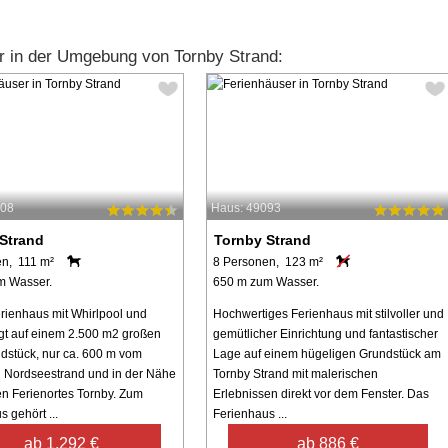
r in der Umgebung von Tornby Strand:
808
Haus: 49093
Strand
Tornby Strand
n, 111 m²
8 Personen, 123 m²
m Wasser.
650 m zum Wasser.
rienhaus mit Whirlpool und
Hochwertiges Ferienhaus mit stilvoller und
gt auf einem 2.500 m2 großen
gemütlicher Einrichtung und fantastischer
dstück, nur ca. 600 m vom
Lage auf einem hügeligen Grundstück am
n Nordseestrand und in der Nähe
Tornby Strand mit malerischen
en Ferienortes Tornby. Zum
Erlebnissen direkt vor dem Fenster. Das
 gehört ...
Ferienhaus ...
ab 1.292 €
ab 886 €