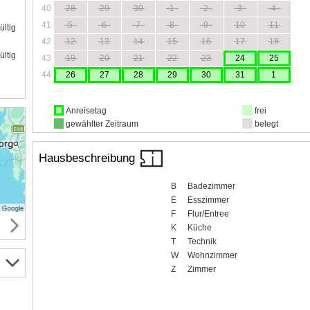
40
28
29
30
1
2
3
4
41
5
6
7
8
9
10
11
ültig
42
12
13
14
15
16
17
18
ültig
43
19
20
21
22
23
24
25
44
26
27
28
29
30
31
1
Anreisetag
frei
gewählter Zeitraum
belegt
Hausbeschreibung
B
Badezimmer
E
Esszimmer
F
Flur/Entree
K
Küche
T
Technik
W
Wohnzimmer
Z
Zimmer