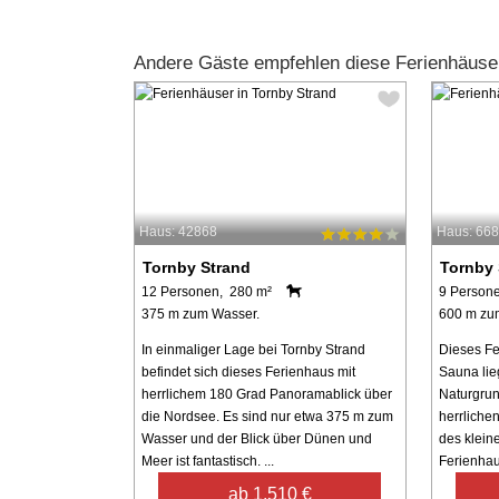
Andere Gäste empfehlen diese Ferienhäuse
Haus: 42868
Haus: 66
Tornby Strand
Tornby 
12 Personen, 280 m²
9 Persone
375 m zum Wasser.
600 m zu
In einmaliger Lage bei Tornby Strand
Dieses Fe
befindet sich dieses Ferienhaus mit
Sauna lie
herrlichem 180 Grad Panoramablick über
Naturgrun
die Nordsee. Es sind nur etwa 375 m zum
herrliche
Wasser und der Blick über Dünen und
des klein
Meer ist fantastisch. ...
Ferienhaus
ab 1.510 €