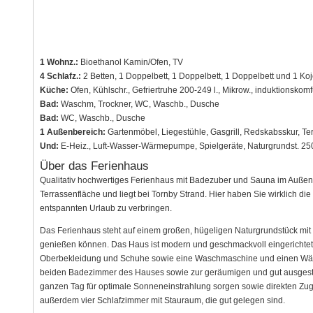
1 Wohnz.:
Bioethanol Kamin/Ofen, TV
4 Schlafz.:
2 Betten, 1 Doppelbett, 1 Doppelbett, 1 Doppelbett und 1 Koj
Küche:
Ofen, Kühlschr., Gefriertruhe 200-249 l., Mikrow., induktionskomf
Bad:
Waschm, Trockner, WC, Waschb., Dusche
Bad:
WC, Waschb., Dusche
1 Außenbereich:
Gartenmöbel, Liegestühle, Gasgrill, Redskabsskur, T
Und:
E-Heiz., Luft-Wasser-Wärmepumpe, Spielgeräte, Naturgrundst. 25
Über das Ferienhaus
Qualitativ hochwertiges Ferienhaus mit Badezuber und Sauna im Außen
Terrassenfläche und liegt bei Tornby Strand. Hier haben Sie wirklich die 
entspannten Urlaub zu verbringen.
Das Ferienhaus steht auf einem großen, hügeligen Naturgrundstück mit
genießen können. Das Haus ist modern und geschmackvoll eingerichtet. 
Oberbekleidung und Schuhe sowie eine Waschmaschine und einen Wäsc
beiden Badezimmer des Hauses sowie zur geräumigen und gut ausgesta
ganzen Tag für optimale Sonneneinstrahlung sorgen sowie direkten Zug
außerdem vier Schlafzimmer mit Stauraum, die gut gelegen sind.