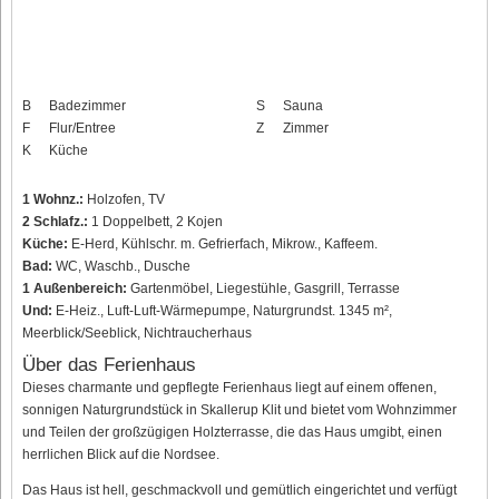
B
Badezimmer
S
Sauna
F
Flur/Entree
Z
Zimmer
K
Küche
1 Wohnz.:
Holzofen, TV
2 Schlafz.:
1 Doppelbett, 2 Kojen
Küche:
E-Herd, Kühlschr. m. Gefrierfach, Mikrow., Kaffeem.
Bad:
WC, Waschb., Dusche
1 Außenbereich:
Gartenmöbel, Liegestühle, Gasgrill, Terrasse
Und:
E-Heiz., Luft-Luft-Wärmepumpe, Naturgrundst. 1345 m²,
Meerblick/Seeblick, Nichtraucherhaus
Über das Ferienhaus
Dieses charmante und gepflegte Ferienhaus liegt auf einem offenen,
sonnigen Naturgrundstück in Skallerup Klit und bietet vom Wohnzimmer
und Teilen der großzügigen Holzterrasse, die das Haus umgibt, einen
herrlichen Blick auf die Nordsee.
Das Haus ist hell, geschmackvoll und gemütlich eingerichtet und verfügt