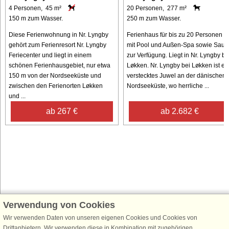
4 Personen, 45 m²
20 Personen, 277 m²
150 m zum Wasser.
250 m zum Wasser.
Diese Ferienwohnung in Nr. Lyngby
Ferienhaus für bis zu 20 Personen –
gehört zum Ferienresort Nr. Lyngby
mit Pool und Außen-Spa sowie Saun
Feriecenter und liegt in einem
zur Verfügung. Liegt in Nr. Lyngby be
schönen Ferienhausgebiet, nur etwa
Løkken. Nr. Lyngby bei Løkken ist ei
150 m von der Nordseeküste und
verstecktes Juwel an der dänischen
zwischen den Ferienorten Løkken
Nordseeküste, wo herrliche ...
und ...
ab 267 €
ab 2.682 €
Verwendung von Cookies
Schließen Sie sich 100.000 Ferienhaus-Fans an
Erhalten Sie einen
Willkommensgutschein von 25 €
für Ihren nächsten
Wir verwenden Daten von unseren eigenen Cookies und Cookies von
Ferienhausurlaub - melden Sie sich einfach für den DanCenter Newsletter
Drittanbietern. Wir verwenden diese in Kombination mit zugehörigen