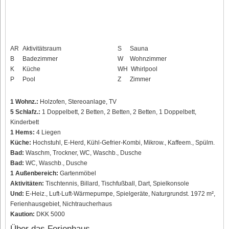
AR
Aktivitätsraum
S
Sauna
B
Badezimmer
W
Wohnzimmer
K
Küche
WH
Whirlpool
P
Pool
Z
Zimmer
1 Wohnz.:
Holzofen, Stereoanlage, TV
5 Schlafz.:
1 Doppelbett, 2 Betten, 2 Betten, 2 Betten, 1 Doppelbett,
Kinderbett
1 Hems:
4 Liegen
Küche:
Hochstuhl, E-Herd, Kühl-Gefrier-Kombi, Mikrow., Kaffeem., Spülm.
Bad:
Waschm, Trockner, WC, Waschb., Dusche
Bad:
WC, Waschb., Dusche
1 Außenbereich:
Gartenmöbel
Aktivitäten:
Tischtennis, Billard, Tischfußball, Dart, Spielkonsole
Und:
E-Heiz., Luft-Luft-Wärmepumpe, Spielgeräte, Naturgrundst. 1972 m²,
Ferienhausgebiet, Nichtraucherhaus
Kaution:
DKK 5000
Über das Ferienhaus