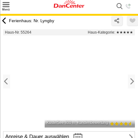
×
Menü
Suchen
Ferienhaus: Nr. Lyngby
Urlaubsziele
Haus-Nr. 55264
Haus-Kategorie:
★★★★★
Weitere Urlaubsziele
Angebote
Inspiration
Kontakt
Gut zu wissen
Login
Küste/See 800 m
Kundenbewertung
Anreise & Dauer auswählen