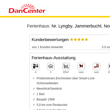
Ferienhaus:
Nr. Lyngby
,
Jammerbucht
,
Nor
Kundenbewertungen
von 1 Kunden bewertet
5.0 vo
Ferienhaus-Ausstattung
4
2
65m²
nein
nein
2
Problemloses Einchecken über Smart-Lock-
Schlüsselkästen
Meerblick/Seeblick
1 Bad
Baujahr 1968
5,0 km zum Restaurant