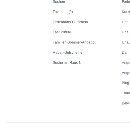
Suchen
Feri
Favoriten (0)
Kurz
Ferienhaus-Gutschein
Urla
Last Minute
Urla
Familien-Sommer-Angebot
Urla
Rabatt-Gutscheine
Däni
Suche mit Haus-Nr.
Ange
Ange
Blog
Trau
Belvi