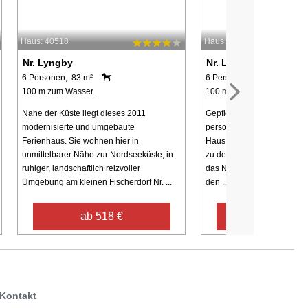
Haus: 40518
Haus: 90548
Nr. Lyngby
Nr. Lyngby
6 Personen, 83 m²
6 Personen, 96 m²
100 m zum Wasser.
100 m zum Wasser.
Nahe der Küste liegt dieses 2011
Gepflegtes Ferienhaus, das
modernisierte und umgebaute
persönlichen Stil eingericht
Ferienhaus. Sie wohnen hier in
Haus liegt ca. 100 m vom St
unmittelbarer Nähe zur Nordseeküste, in
zu dem Sie durch angeleg
ruhiger, landschaftlich reizvoller
das Naturgebiet und über 
Umgebung am kleinen Fischerdorf Nr. ...
den ...
ab 518 €
ab 440 €
Kontakt