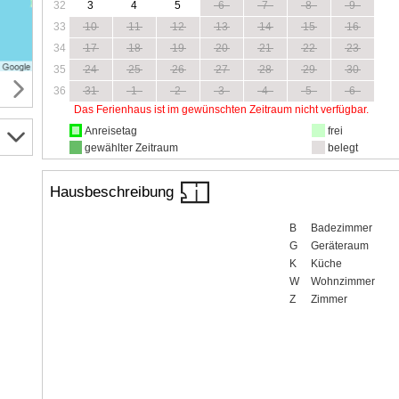
32
3
4
5
6
7
8
9
33
10
11
12
13
14
15
16
34
17
18
19
20
21
22
23
35
24
25
26
27
28
29
30
36
31
1
2
3
4
5
6
Das Ferienhaus ist im gewünschten Zeitraum nicht verfügbar.
Anreisetag
frei
gewählter Zeitraum
belegt
Hausbeschreibung
B
Badezimmer
G
Geräteraum
K
Küche
W
Wohnzimmer
Z
Zimmer