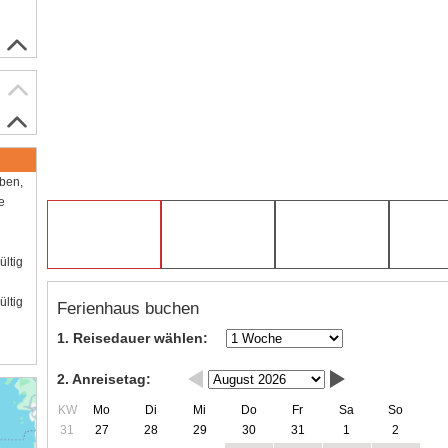
aben,
e
ültig
ültig
Ferienhaus buchen
1. Reisedauer wählen:
2. Anreisetag:
KW
Mo
Di
Mi
Do
Fr
Sa
So
31
27
28
29
30
31
1
2