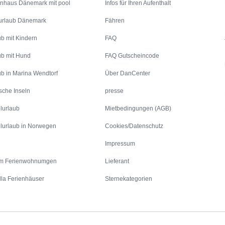
enhaus Dänemark mit pool
Infos für Ihren Aufenthalt
urlaub Dänemark
Fähren
ub mit Kindern
FAQ
ub mit Hund
FAQ Gutscheincode
ub in Marina Wendtorf
Über DanCenter
sche Inseln
presse
lurlaub
Mietbedingungen (AGB)
lurlaub in Norwegen
Cookies/Datenschutz
Impressum
m Ferienwohnumgen
Lieferant
lla Ferienhäuser
Sternekategorien