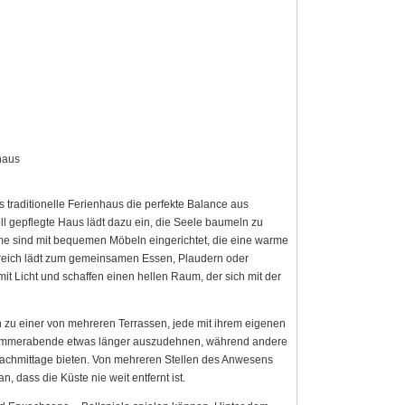
haus
s traditionelle Ferienhaus die perfekte Balance aus
 gepflegte Haus lädt dazu ein, die Seele baumeln zu
e sind mit bequemen Möbeln eingerichtet, die eine warme
reich lädt zum gemeinsamen Essen, Plaudern oder
 Licht und schaffen einen hellen Raum, der sich mit der
 zu einer von mehreren Terrassen, jede mit ihrem eigenen
 Sommerabende etwas länger auszudehnen, während andere
Nachmittage bieten. Von mehreren Stellen des Anwesens
 dass die Küste nie weit entfernt ist.