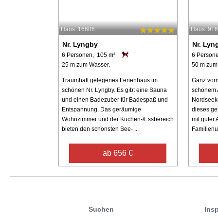
Haus: 16606
Haus: 91
Nr. Lyngby
Nr. Lyn
6 Personen, 105 m²
6 Person
25 m zum Wasser.
50 m zum
Traumhaft gelegenes Ferienhaus im
Ganz vorn
schönen Nr. Lyngby. Es gibt eine Sauna
schönem A
und einen Badezuber für Badespaß und
Nordseekü
Entspannung. Das geräumige
dieses ge
Wohnzimmer und der Küchen-/Essbereich
mit guter 
bieten den schönsten See- ...
Familienur
ab 656 €
Suchen
Insp