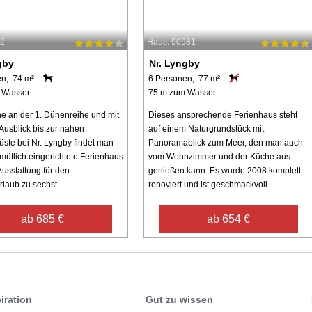
62
Haus: 90981
gby
Nr. Lyngby
en, 74 m²
6 Personen, 77 m²
 Wasser.
75 m zum Wasser.
e an der 1. Dünenreihe und mit
Dieses ansprechende Ferienhaus steht
usblick bis zur nahen
auf einem Naturgrundstück mit
ste bei Nr. Lyngby findet man
Panoramablick zum Meer, den man auch
mütlich eingerichtete Ferienhaus
vom Wohnzimmer und der Küche aus
Ausstattung für den
genießen kann. Es wurde 2008 komplett
laub zu sechst. ...
renoviert und ist geschmackvoll ...
ab 685 €
ab 654 €
iration
Gut zu wissen