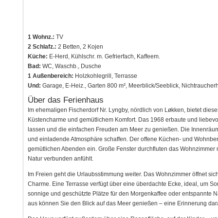
1 Wohnz.:
TV
2 Schlafz.:
2 Betten, 2 Kojen
Küche:
E-Herd, Kühlschr. m. Gefrierfach, Kaffeem.
Bad:
WC, Waschb., Dusche
1 Außenbereich:
Holzkohlegrill, Terrasse
Und:
Garage, E-Heiz., Garten 800 m², Meerblick/Seeblick, Nichtraucher
Über das Ferienhaus
Im ehemaligen Fischerdorf Nr. Lyngby, nördlich von Løkken, bietet diese
Küstencharme und gemütlichem Komfort. Das 1968 erbaute und liebevoll
lassen und die einfachen Freuden am Meer zu genießen. Die Innenräum
und einladende Atmosphäre schaffen. Der offene Küchen- und Wohnbe
gemütlichen Abenden ein. Große Fenster durchfluten das Wohnzimmer mit
Natur verbunden anfühlt.
Im Freien geht die Urlaubsstimmung weiter. Das Wohnzimmer öffnet sich
Charme. Eine Terrasse verfügt über eine überdachte Ecke, ideal, um
sonnige und geschützte Plätze für den Morgenkaffee oder entspannte 
aus können Sie den Blick auf das Meer genießen – eine Erinnerung daran,