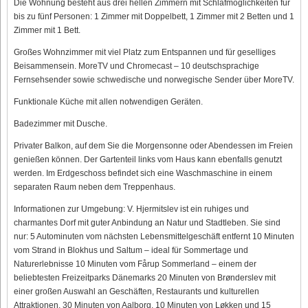
Die Wohnung besteht aus drei hellen Zimmern mit Schlafmöglichkeiten für
bis zu fünf Personen: 1 Zimmer mit Doppelbett, 1 Zimmer mit 2 Betten und 1
Zimmer mit 1 Bett.
Großes Wohnzimmer mit viel Platz zum Entspannen und für geselliges
Beisammensein. MoreTV und Chromecast – 10 deutschsprachige
Fernsehsender sowie schwedische und norwegische Sender über MoreTV.
Funktionale Küche mit allen notwendigen Geräten.
Badezimmer mit Dusche.
Privater Balkon, auf dem Sie die Morgensonne oder Abendessen im Freien
genießen können. Der Gartenteil links vom Haus kann ebenfalls genutzt
werden. Im Erdgeschoss befindet sich eine Waschmaschine in einem
separaten Raum neben dem Treppenhaus.
Informationen zur Umgebung: V. Hjermitslev ist ein ruhiges und
charmantes Dorf mit guter Anbindung an Natur und Stadtleben. Sie sind
nur: 5 Autominuten vom nächsten Lebensmittelgeschäft entfernt 10 Minuten
vom Strand in Blokhus und Saltum – ideal für Sommertage und
Naturerlebnisse 10 Minuten vom Fårup Sommerland – einem der
beliebtesten Freizeitparks Dänemarks 20 Minuten von Brønderslev mit
einer großen Auswahl an Geschäften, Restaurants und kulturellen
Attraktionen. 30 Minuten von Aalborg, 10 Minuten von Løkken und 15