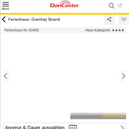
×
Menü
Suchen
Ferienhaus: Grønhøj Strand
Urlaubsziele
Ferienhaus-Nr. 63405
Haus-Kategorie:
★★★★
Weitere Urlaubsziele
Angebote
Inspiration
Kontakt
Gut zu wissen
Login
Kundenbewertung
Anreise & Dauer auswählen