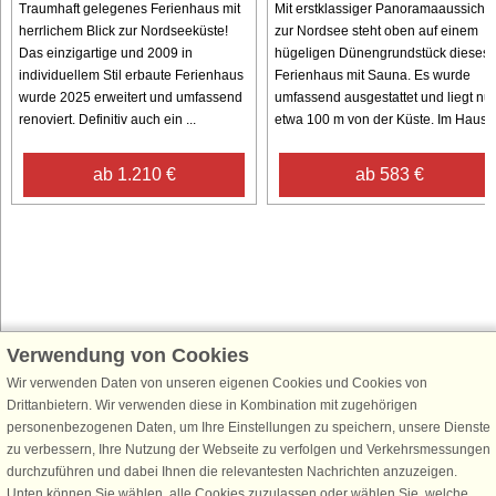
Traumhaft gelegenes Ferienhaus mit
Mit erstklassiger Panoramaaussicht
herrlichem Blick zur Nordseeküste!
zur Nordsee steht oben auf einem
Das einzigartige und 2009 in
hügeligen Dünengrundstück dieses
individuellem Stil erbaute Ferienhaus
Ferienhaus mit Sauna. Es wurde
wurde 2025 erweitert und umfassend
umfassend ausgestattet und liegt nur
renoviert. Definitiv auch ein ...
etwa 100 m von der Küste. Im Haus ..
ab 1.210 €
ab 583 €
Verwendung von Cookies
Schließen Sie sich 100.000 Ferienhaus-Fans an
Wir verwenden Daten von unseren eigenen Cookies und Cookies von
Erhalten Sie einen
Willkommensgutschein von 25 €
für Ihren nächsten
Drittanbietern. Wir verwenden diese in Kombination mit zugehörigen
Ferienhausurlaub - melden Sie sich einfach für den DanCenter Newsletter
personenbezogenen Daten, um Ihre Einstellungen zu speichern, unsere Dienste
an. Verpassen Sie nie wieder exklusive Angebote, Gewinnspiele und
zu verbessern, Ihre Nutzung der Webseite zu verfolgen und Verkehrsmessungen
Urlaubstipps!
durchzuführen und dabei Ihnen die relevantesten Nachrichten anzuzeigen.
Unten können Sie wählen, alle Cookies zuzulassen oder wählen Sie, welche