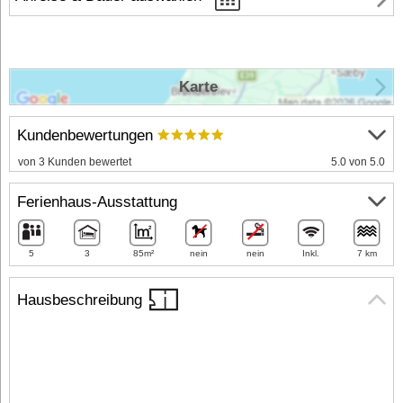
Karte
Kundenbewertungen
von 3 Kunden bewertet
5.0 von 5.0
Ferienhaus-Ausstattung
5
3
85m²
nein
nein
Inkl.
7 km
Hausbeschreibung