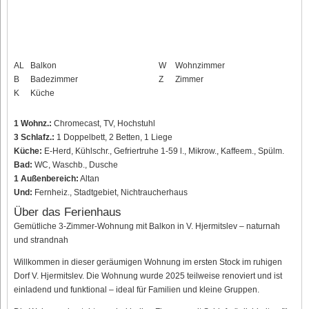
AL
Balkon
W
Wohnzimmer
B
Badezimmer
Z
Zimmer
K
Küche
1 Wohnz.:
Chromecast, TV, Hochstuhl
3 Schlafz.:
1 Doppelbett, 2 Betten, 1 Liege
Küche:
E-Herd, Kühlschr., Gefriertruhe 1-59 l., Mikrow., Kaffeem., Spülm.
Bad:
WC, Waschb., Dusche
1 Außenbereich:
Altan
Und:
Fernheiz., Stadtgebiet, Nichtraucherhaus
Über das Ferienhaus
Gemütliche 3-Zimmer-Wohnung mit Balkon in V. Hjermitslev – naturnah
und strandnah
Willkommen in dieser geräumigen Wohnung im ersten Stock im ruhigen
Dorf V. Hjermitslev. Die Wohnung wurde 2025 teilweise renoviert und ist
einladend und funktional – ideal für Familien und kleine Gruppen.