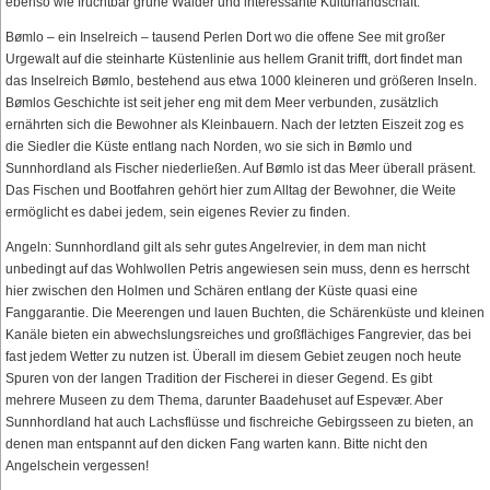
ebenso wie fruchtbar grüne Wälder und interessante Kulturlandschaft.
Bømlo – ein Inselreich – tausend Perlen Dort wo die offene See mit großer
Urgewalt auf die steinharte Küstenlinie aus hellem Granit trifft, dort findet man
das Inselreich Bømlo, bestehend aus etwa 1000 kleineren und größeren Inseln.
Bømlos Geschichte ist seit jeher eng mit dem Meer verbunden, zusätzlich
ernährten sich die Bewohner als Kleinbauern. Nach der letzten Eiszeit zog es
die Siedler die Küste entlang nach Norden, wo sie sich in Bømlo und
Sunnhordland als Fischer niederließen. Auf Bømlo ist das Meer überall präsent.
Das Fischen und Bootfahren gehört hier zum Alltag der Bewohner, die Weite
ermöglicht es dabei jedem, sein eigenes Revier zu finden.
Angeln: Sunnhordland gilt als sehr gutes Angelrevier, in dem man nicht
unbedingt auf das Wohlwollen Petris angewiesen sein muss, denn es herrscht
hier zwischen den Holmen und Schären entlang der Küste quasi eine
Fanggarantie. Die Meerengen und lauen Buchten, die Schärenküste und kleinen
Kanäle bieten ein abwechslungsreiches und großflächiges Fangrevier, das bei
fast jedem Wetter zu nutzen ist. Überall im diesem Gebiet zeugen noch heute
Spuren von der langen Tradition der Fischerei in dieser Gegend. Es gibt
mehrere Museen zu dem Thema, darunter Baadehuset auf Espevær. Aber
Sunnhordland hat auch Lachsflüsse und fischreiche Gebirgsseen zu bieten, an
denen man entspannt auf den dicken Fang warten kann. Bitte nicht den
Angelschein vergessen!