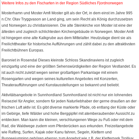
Weitere Infos zu den Fischarten in der Region Südliches Fjordnorwegen
Mosterhamn und Moster Amfi Moster gilt als der Ort, in dem einst im Jahre 995
n.Chr. Olav Tryggvason an Land ging, um sein Recht als König durchzusetzen
und Norwegen zu christianisieren. Die alte Steinkirche von Moster ist eine der
ältesten und zugleich schlichtesten Kirchengebäude in Norwegen. Moster Amfi
ist hingegen eine alte Kalkgrube aus dem Mittelalter. Heutzutage dient sie als
Freilichttheater für historische Aufführungen und zählt dabei zu den attraktivsten
Freilichtbühnen Europas.
Baroniet in Rosendal Dieses kleinste Schloss Skandinaviens ist zugleich
einzigartig und eine der größten Sehenswürdigkeiten der Region Vestlandet. Es
ist auch nicht zuletzt wegen seiner großartigen Parkanlage mit einem
Rosengarten und wegen seines kulturellen Angebotes mit Konzerten,
Theateraufführungen und Kunstausstellungen so bekannt und beliebt.
Aktivitätsangebote in Sunnhordland Sunnhordland ist nicht nur ein lohnendes
Reiseziel für Angler, sondern für jeden Naturliebhaber der gerne draußen an der
frischen Luft aktiv ist. Es gibt diverse markierte Pfade, ob entlang der Küste oder
im Gebirge, tiefe Wälder und hohe Berggipfel mit atemberaubender Aussicht zu
entdecken. Man kann die kleinen, verschlungenen Wege zu Fuß oder mit dem
Rad, die Waldwege zudem vom Pferderücken aus erkunden. Freizeitangebote
wie Rafting, Surfen, Kajak oder Kanu fahren, Segeln, Klettern und
Bungeejumping gehören ebenso zum Angebot wie z.B. der Kletterpark Trolljuv