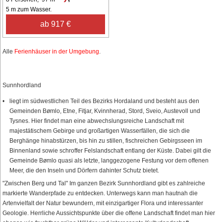
5 m zum Wasser.
ab 917 €
Alle
Ferienhäuser in der Umgebung
.
Sunnhordland
liegt im südwestlichen Teil des Bezirks Hordaland und besteht aus den
Gemeinden Bømlo, Etne, Fitjar, Kvinnherad, Stord, Sveio, Austevoll und
Tysnes. Hier findet man eine abwechslungsreiche Landschaft mit
majestätischem Gebirge und großartigen Wasserfällen, die sich die
Berghänge hinabstürzen, bis hin zu stillen, fischreichen Gebirgsseen im
Binnenland sowie schroffer Felslandschaft entlang der Küste. Dabei gilt die
Gemeinde Bømlo quasi als letzte, langgezogene Festung vor dem offenen
Meer, die den Inseln und Dörfern dahinter Schutz bietet.
"Zwischen Berg und Tal" Im ganzen Bezirk Sunnhordland gibt es zahlreiche
markierte Wanderpfade zu entdecken. Unterwegs kann man hautnah die
Artenvielfalt der Natur bewundern, mit einzigartiger Flora und interessanter
Geologie. Herrliche Aussichtspunkte über die offene Landschaft findet man hier