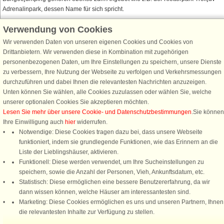
Adrenalinpark, dessen Name für sich spricht.
Verwendung von Cookies
Wir verwenden Daten von unseren eigenen Cookies und Cookies von
Schließen Sie sich 100.000 Ferienhaus-Fans an
Drittanbietern. Wir verwenden diese in Kombination mit zugehörigen
personenbezogenen Daten, um Ihre Einstellungen zu speichern, unsere Dienste
Erhalten Sie einen
Willkommensgutschein von 25 €
für Ihren nächsten
zu verbessern, Ihre Nutzung der Webseite zu verfolgen und Verkehrsmessungen
Ferienhausurlaub - melden Sie sich einfach für den DanCenter Newsletter
durchzuführen und dabei Ihnen die relevantesten Nachrichten anzuzeigen.
an. Verpassen Sie nie wieder exklusive Angebote, Gewinnspiele und
Unten können Sie wählen, alle Cookies zuzulassen oder wählen Sie, welche
Urlaubstipps!
unserer optionalen Cookies Sie akzeptieren möchten.
Lesen Sie mehr über unsere Cookie- und Datenschutzbestimmungen
.Sie können
Ihre Einwilligung auch
hier
widerrufen.
Notwendige: Diese Cookies tragen dazu bei, dass unsere Webseite
funktioniert, indem sie grundlegende Funktionen, wie das Erinnern an die
Newsletter abonnieren
Liste der Lieblingshäuser, aktivieren.
Funktionell: Diese werden verwendet, um Ihre Sucheinstellungen zu
speichern, sowie die Anzahl der Personen, Vieh, Ankunftsdatum, etc.
Statistisch: Diese ermöglichen eine bessere Benutzererfahrung, da wir
dann wissen können, welche Häuser am interessantesten sind.
Folgen Sie uns:
Marketing: Diese Cookies ermöglichen es uns und unseren Partnern, Ihnen
die relevantesten Inhalte zur Verfügung zu stellen.
DanCenter Kundenbewertung
4,1 von 5