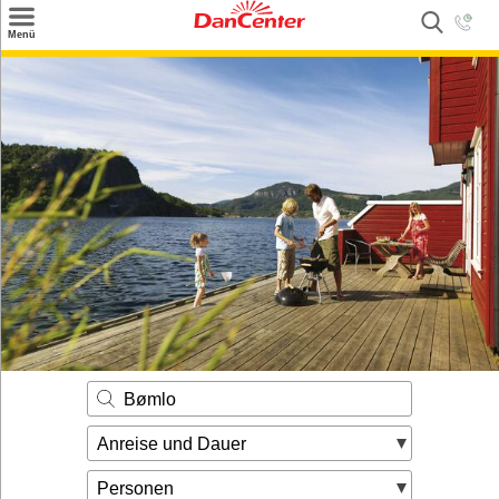
×
Menü
Suchen
Urlaubsziele
Weitere Urlaubsziele
Angebote
Inspiration
Kontakt
Gut zu wissen
Login
Bømlo
Anreise und Dauer
Personen