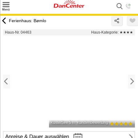
×
Menü
Suchen
Ferienhaus: Bømlo
Urlaubsziele
Haus-Nr. 04463
Haus-Kategorie:
★★★★
Weitere Urlaubsziele
Angebote
Inspiration
Kontakt
Gut zu wissen
Login
Küste/See 5 m
Kundenbewertung
Anreise & Dauer auswählen