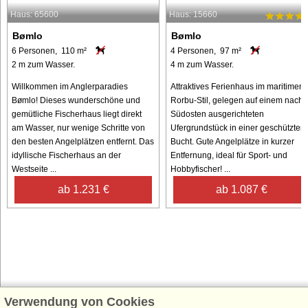
Haus: 65600
Haus: 15660
Bømlo
Bømlo
6 Personen, 110 m²
4 Personen, 97 m²
2 m zum Wasser.
4 m zum Wasser.
Willkommen im Anglerparadies
Attraktives Ferienhaus im maritimen
Bømlo! Dieses wunderschöne und
Rorbu-Stil, gelegen auf einem nach
gemütliche Fischerhaus liegt direkt
Südosten ausgerichteten
am Wasser, nur wenige Schritte von
Ufergrundstück in einer geschützten
den besten Angelplätzen entfernt. Das
Bucht. Gute Angelplätze in kurzer
idyllische Fischerhaus an der
Entfernung, ideal für Sport- und
Westseite ...
Hobbyfischer! ...
ab 1.231 €
ab 1.087 €
Verwendung von Cookies