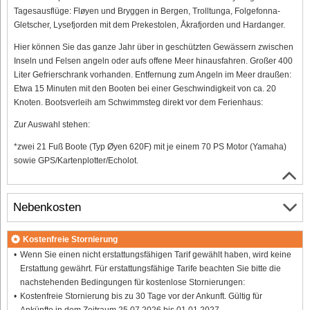
Tagesausflüge: Fløyen und Bryggen in Bergen, Trolltunga, Folgefonna-
Gletscher, Lysefjorden mit dem Prekestolen, Åkrafjorden und Hardanger.
Hier können Sie das ganze Jahr über in geschützten Gewässern zwischen
Inseln und Felsen angeln oder aufs offene Meer hinausfahren. Großer 400
Liter Gefrierschrank vorhanden. Entfernung zum Angeln im Meer draußen:
Etwa 15 Minuten mit den Booten bei einer Geschwindigkeit von ca. 20
Knoten. Bootsverleih am Schwimmsteg direkt vor dem Ferienhaus:
Zur Auswahl stehen:
*zwei 21 Fuß Boote (Typ Øyen 620F) mit je einem 70 PS Motor (Yamaha)
sowie GPS/Kartenplotter/Echolot.
Nebenkosten
Kostenfreie Stornierung
Wenn Sie einen nicht erstattungsfähigen Tarif gewählt haben, wird keine
Erstattung gewährt. Für erstattungsfähige Tarife beachten Sie bitte die
nachstehenden Bedingungen für kostenlose Stornierungen:
Kostenfreie Stornierung bis zu 30 Tage vor der Ankunft. Gültig für
Ankünfte in dem Zeitraum 25.07.2026 bis 01.01.2027