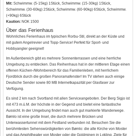
Mit:
Schwimmw. (5-15kg) 1Stück, Schwimmw. (15-30kg) 1Stück,
Schwimmw. (30-60kg) 2Stück, Schwimmw. (60-90kg) 6Stück, Schwimmw.
(+90kg) 6Stück
Kaution:
NOK 1500
Über das Ferienhaus
Wohnliches Ferienhaus im typischen Rorbu-Stil, direkt an der Küste und
mit gutem Angelrevier und Topp-Service! Perfekt für Sport- und
Hobbyangler geeignet!
Im Außenbereich gibt es mehrere Sonnenterrassen und eine herrliche
Umgebung zu entdecken. Das Reihenhaus hat in der mittleren Etage einen
offenen Küchen-/Wohnbereich für das Familienleben, mit herrlichem
Fjordblick durch die großen Panoramafenster! Im TV stehen auch einige
Deutsche Sender sowie 80 MB Internetkapazität per Glasfaser zur
Verfügung.
Es sind 2 km nach Svortland mit allen Serviceangeboten. Der Berg Sigjo ist
mit 473 m.ü.M. der höchste in der Gegend und bietet eine fantastische
Aussicht. In der Umgebung findet man auch gut markierte Wanderwege.
Bømlo ist eine große Insel, die durch mehrere Brücken und
Unterwassertunnel mit dem Festland verbunden ist. Besuchen Sie die
berühmtesten Sehenswürdigkeiten von Bømlo: die alte Kirche von Moster
und das Amphitheater von Moster oder die Goldminen in Lykling. Ziele für