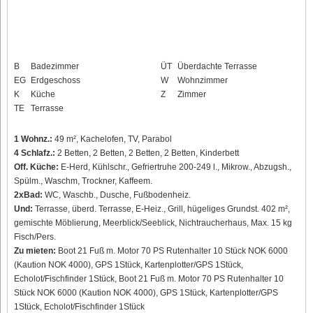
B
Badezimmer
ÜT
Überdachte Terrasse
EG
Erdgeschoss
W
Wohnzimmer
K
Küche
Z
Zimmer
TE
Terrasse
1 Wohnz.:
49 m², Kachelofen, TV, Parabol
4 Schlafz.:
2 Betten, 2 Betten, 2 Betten, 2 Betten, Kinderbett
Off. Küche:
E-Herd, Kühlschr., Gefriertruhe 200-249 l., Mikrow., Abzugsh.,
Spülm., Waschm, Trockner, Kaffeem.
2xBad:
WC, Waschb., Dusche, Fußbodenheiz.
Und:
Terrasse, überd. Terrasse, E-Heiz., Grill, hügeliges Grundst. 402 m²,
gemischte Möblierung, Meerblick/Seeblick, Nichtraucherhaus, Max. 15 kg
Fisch/Pers.
Zu mieten:
Boot 21 Fuß m. Motor 70 PS Rutenhalter 10 Stück NOK 6000
(Kaution NOK 4000), GPS 1Stück, Kartenplotter/GPS 1Stück,
Echolot/Fischfinder 1Stück, Boot 21 Fuß m. Motor 70 PS Rutenhalter 10
Stück NOK 6000 (Kaution NOK 4000), GPS 1Stück, Kartenplotter/GPS
1Stück, Echolot/Fischfinder 1Stück