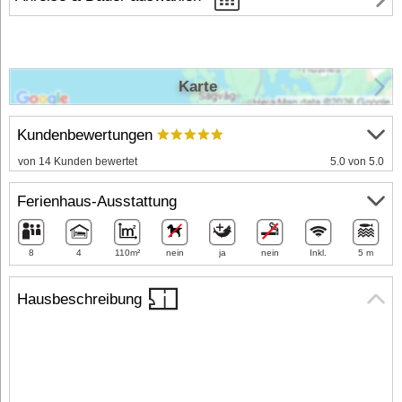
Karte
Kundenbewertungen
von 14 Kunden bewertet
5.0 von 5.0
Ferienhaus-Ausstattung
8
4
110m²
nein
ja
nein
Inkl.
5 m
Hausbeschreibung