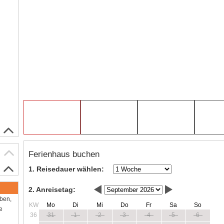
Ferienhaus buchen
1. Reisedauer wählen:
2. Anreisetag:
aben,
KW
Mo
Di
Mi
Do
Fr
Sa
So
e
36
31
1
2
3
4
5
6