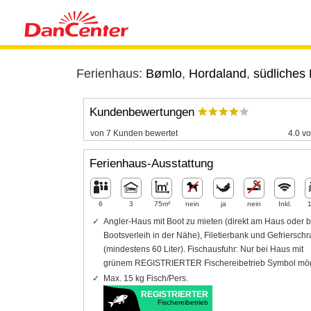
Ferienhaus:
Bømlo
,
Hordaland
,
südliches
Kundenbewertungen
von 7 Kunden bewertet
4.0 vo
Ferienhaus-Ausstattung
6
3
75m²
nein
ja
nein
Inkl.
Angler-Haus mit Boot zu mieten (direkt am Haus oder b
Bootsverleih in der Nähe), Filetierbank und Gefriersch
(mindestens 60 Liter). Fischausfuhr: Nur bei Haus mit
grünem REGISTRIERTER Fischereibetrieb Symbol mög
Max. 15 kg Fisch/Pers.
REGISTRIERTER
Fischereibetrieb