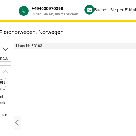
+494030970398
Buchen Sie per E-Mai
Rufen Sie an, um zu buchen
 Fjordnorwegen
,
Norwegen
Haus-Nr. 53183
n 5.0
10 m
ei
rank
lich.