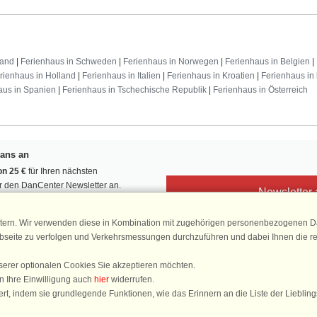
land
|
Ferienhaus in Schweden
|
Ferienhaus in Norwegen
|
Ferienhaus in Belgien
|
rienhaus in Holland
|
Ferienhaus in Italien
|
Ferienhaus in Kroatien
|
Ferienhaus in 
aus in Spanien
|
Ferienhaus in Tschechische Republik
|
Ferienhaus in Österreich
Fans an
n 25 €
für Ihren nächsten
ür den DanCenter Newsletter an.
Newsletter
, Gewinnspiele und Urlaubstipps!
tern. Wir verwenden diese in Kombination mit zugehörigen personenbezogenen Da
ebseite zu verfolgen und Verkehrsmessungen durchzuführen und dabei Ihnen die r
serer optionalen Cookies Sie akzeptieren möchten.
DanCenter 
n Ihre Einwilligung auch
hier
widerrufen.
4,
rt, indem sie grundlegende Funktionen, wie das Erinnern an die Liste der Lieblin
basierend auf mehr 1