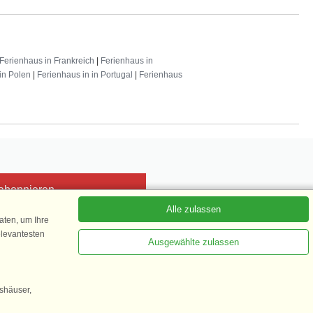
Ferienhaus in Frankreich
|
Ferienhaus in
in Polen
|
Ferienhaus in in Portugal
|
Ferienhaus
 abonnieren
Alle zulassen
ten, um Ihre
elevantesten
Ausgewählte zulassen
Kundenbewertung
1 von 5
gshäuser,
35.870 Kundenbewertungen