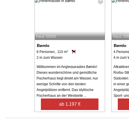
Haus: 65600
Haus: 15
Bømlo
Bømlo
6 Personen, 110 m²
4 Person
2 m zum Wasser.
4 m zum 
Willkommen im Anglerparadies Bømlo!
Attraktiv
Dieses wunderschöne und gemütliche
Rorbu-Sti
Fischerhaus liegt direkt am Wasser, nur
Südosten 
wenige Schritte von den besten
in einer 
Angelplätzen entfernt. Das idyllische
Angelplätz
Fischerhaus an der Westseite ...
Sport- und
ab 1.197 €