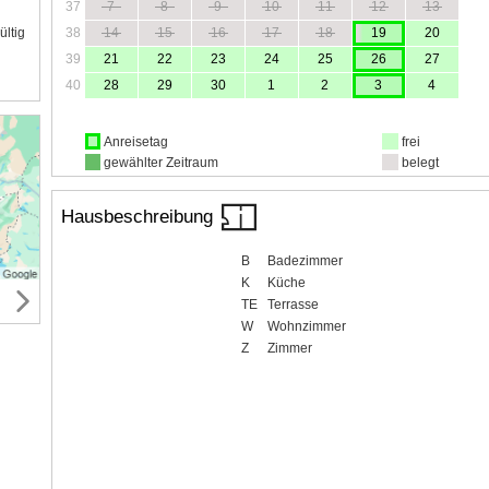
37
7
8
9
10
11
12
13
38
14
15
16
17
18
19
20
ültig
39
21
22
23
24
25
26
27
40
28
29
30
1
2
3
4
Anreisetag
frei
gewählter Zeitraum
belegt
Hausbeschreibung
B
Badezimmer
K
Küche
TE
Terrasse
W
Wohnzimmer
Z
Zimmer