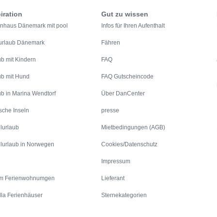
iration
Gut zu wissen
enhaus Dänemark mit pool
Infos für Ihren Aufenthalt
urlaub Dänemark
Fähren
ub mit Kindern
FAQ
ub mit Hund
FAQ Gutscheincode
ub in Marina Wendtorf
Über DanCenter
sche Inseln
presse
lurlaub
Mietbedingungen (AGB)
lurlaub in Norwegen
Cookies/Datenschutz
Impressum
m Ferienwohnumgen
Lieferant
lla Ferienhäuser
Sternekategorien