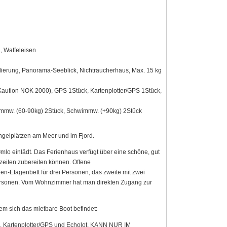
, Waffeleisen
blierung, Panorama-Seeblick, Nichtraucherhaus, Max. 15 kg
aution NOK 2000), GPS 1Stück, Kartenplotter/GPS 1Stück,
mmw. (60-90kg) 2Stück, Schwimmw. (+90kg) 2Stück
Angelplätzen am Meer und im Fjord.
mlo einlädt. Das Ferienhaus verfügt über eine schöne, gut
zeiten zubereiten können. Offene
n-Etagenbett für drei Personen, das zweite mit zwei
 Personen. Vom Wohnzimmer hat man direkten Zugang zur
em sich das mietbare Boot befindet:
d, Kartenplotter/GPS und Echolot. KANN NUR IM