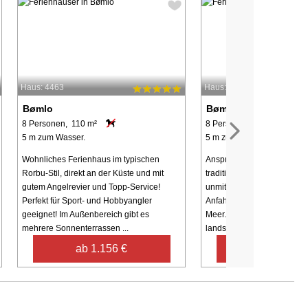
Haus: 4463
Haus: 4354
Bømlo
Bømlo
8 Personen, 110 m²
8 Personen, 125 m²
5 m zum Wasser.
5 m zum Wasser.
Wohnliches Ferienhaus im typischen
Ansprechendes Ferienhaus
Rorbu-Stil, direkt an der Küste und mit
traditionellen Rorbu-Stil. 
gutem Angelrevier und Topp-Service!
unmittelbar am Wasser erba
Perfekt für Sport- und Hobbyangler
Anfahrt per Boot hinaus auf
geeignet! Im Außenbereich gibt es
Meer. Vor Ort Schwimmsteg
mehrere Sonnenterrassen ...
landschaftlich reizvolle ...
ab 1.156 €
ab 1.568 