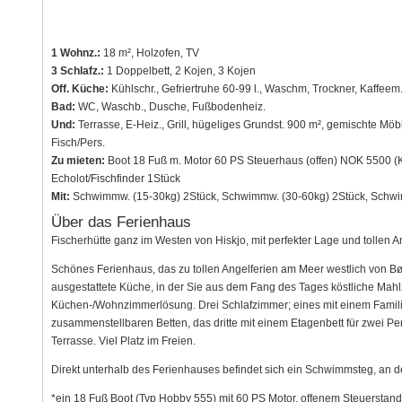
1 Wohnz.:
18 m², Holzofen, TV
3 Schlafz.:
1 Doppelbett, 2 Kojen, 3 Kojen
Off. Küche:
Kühlschr., Gefriertruhe 60-99 l., Waschm, Trockner, Kaffeem.
Bad:
WC, Waschb., Dusche, Fußbodenheiz.
Und:
Terrasse, E-Heiz., Grill, hügeliges Grundst. 900 m², gemischte Mö
Fisch/Pers.
Zu mieten:
Boot 18 Fuß m. Motor 60 PS Steuerhaus (offen) NOK 5500 (K
Echolot/Fischfinder 1Stück
Mit:
Schwimmw. (15-30kg) 2Stück, Schwimmw. (30-60kg) 2Stück, Schwi
Über das Ferienhaus
Fischerhütte ganz im Westen von Hiskjo, mit perfekter Lage und tollen 
Schönes Ferienhaus, das zu tollen Angelferien am Meer westlich von Bø
ausgestattete Küche, in der Sie aus dem Fang des Tages köstliche Mahl
Küchen-/Wohnzimmerlösung. Drei Schlafzimmer; eines mit einem Familie
zusammenstellbaren Betten, das dritte mit einem Etagenbett für zwei
Terrasse. Viel Platz im Freien.
Direkt unterhalb des Ferienhauses befindet sich ein Schwimmsteg, an d
*ein 18 Fuß Boot (Typ Hobby 555) mit 60 PS Motor, offenem Steuerstan