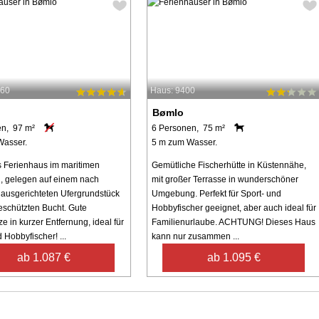
660
Haus: 9400
Bømlo
en, 97 m²
6 Personen, 75 m²
Wasser.
5 m zum Wasser.
es Ferienhaus im maritimen
Gemütliche Fischerhütte in Küstennähe,
l, gelegen auf einem nach
mit großer Terrasse in wunderschöner
ausgerichteten Ufergrundstück
Umgebung. Perfekt für Sport- und
geschützten Bucht. Gute
Hobbyfischer geeignet, aber auch ideal für
e in kurzer Entfernung, ideal für
Familienurlaube. ACHTUNG! Dieses Haus
 Hobbyfischer! ...
kann nur zusammen ...
ab 1.087 €
ab 1.095 €