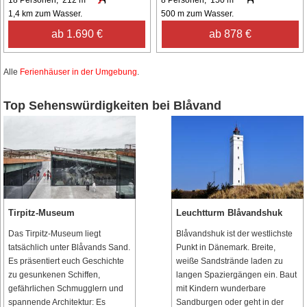
18 Personen, 212 m²
8 Personen, 150 m²
1,4 km zum Wasser.
500 m zum Wasser.
ab 1.690 €
ab 878 €
Alle
Ferienhäuser in der Umgebung
.
Top Sehenswürdigkeiten bei Blåvand
Tirpitz-Museum
Leuchtturm Blåvandshuk
Das Tirpitz-Museum liegt
Blåvandshuk ist der westlichste
tatsächlich unter Blåvands Sand.
Punkt in Dänemark. Breite,
Es präsentiert euch Geschichte
weiße Sandstrände laden zu
zu gesunkenen Schiffen,
langen Spaziergängen ein. Baut
gefährlichen Schmugglern und
mit Kindern wunderbare
spannende Architektur: Es
Sandburgen oder geht in der