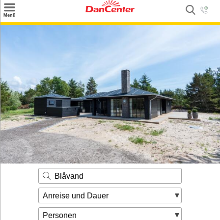
×
Menü
Suchen
Urlaubsziele
Weitere Urlaubsziele
Angebote
Inspiration
Kontakt
Gut zu wissen
Login
Blåvand
Anreise und Dauer
Personen