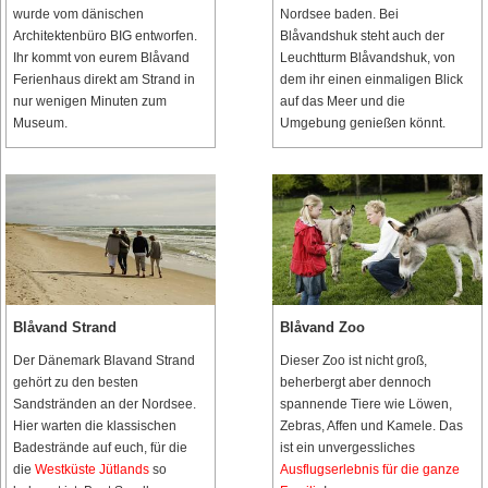
wurde vom dänischen
Nordsee baden. Bei
Architektenbüro BIG entworfen.
Blåvandshuk steht auch der
Ihr kommt von eurem Blåvand
Leuchtturm Blåvandshuk, von
Ferienhaus direkt am Strand in
dem ihr einen einmaligen Blick
nur wenigen Minuten zum
auf das Meer und die
Museum.
Umgebung genießen könnt.
Blåvand Strand
Blåvand Zoo
Der Dänemark Blavand Strand
Dieser Zoo ist nicht groß,
gehört zu den besten
beherbergt aber dennoch
Sandstränden an der Nordsee.
spannende Tiere wie Löwen,
Hier warten die klassischen
Zebras, Affen und Kamele. Das
Badestrände auf euch, für die
ist ein unvergessliches
die
Westküste Jütlands
so
Ausflugserlebnis für die ganze