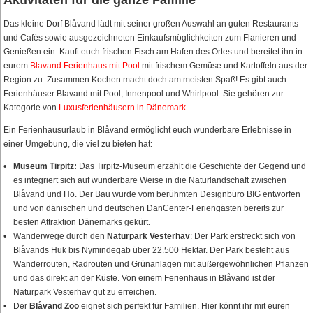
Das kleine Dorf Blåvand lädt mit seiner großen Auswahl an guten Restaurants
und Cafés sowie ausgezeichneten Einkaufsmöglichkeiten zum Flanieren und
Genießen ein. Kauft euch frischen Fisch am Hafen des Ortes und bereitet ihn in
eurem
Blavand Ferienhaus mit Pool
mit frischem Gemüse und Kartoffeln aus der
Region zu. Zusammen Kochen macht doch am meisten Spaß! Es gibt auch
Ferienhäuser Blavand mit Pool, Innenpool und Whirlpool. Sie gehören zur
Kategorie von
Luxusferienhäusern in Dänemark
.
Ein Ferienhausurlaub in Blåvand ermöglicht euch wunderbare Erlebnisse in
einer Umgebung, die viel zu bieten hat:
Museum Tirpitz:
Das Tirpitz-Museum erzählt die Geschichte der Gegend und
es integriert sich auf wunderbare Weise in die Naturlandschaft zwischen
Blåvand und Ho. Der Bau wurde vom berühmten Designbüro BIG entworfen
und von dänischen und deutschen DanCenter-Feriengästen bereits zur
besten Attraktion Dänemarks gekürt.
Wanderwege durch den
Naturpark Vesterhav
: Der Park erstreckt sich von
Blåvands Huk bis Nymindegab über 22.500 Hektar. Der Park besteht aus
Wanderrouten, Radrouten und Grünanlagen mit außergewöhnlichen Pflanzen
und das direkt an der Küste. Von einem Ferienhaus in Blåvand ist der
Naturpark Vesterhav gut zu erreichen.
Der
Blåvand Zoo
eignet sich perfekt für Familien. Hier könnt ihr mit euren