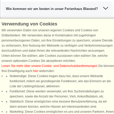
Wie kommen wir am besten in unser Ferienhaus Blavand?
Verwendung von Cookies
Wir verwenden Daten von unseren eigenen Cookies und Cookies von
Schließen Sie sich 100.000 Ferienhaus-Fans an
Drittanbietern. Wir verwenden diese in Kombination mit zugehörigen
personenbezogenen Daten, um Ihre Einstellungen zu speichern, unsere Dienste
Erhalten Sie einen
Willkommensgutschein von 25 €
für Ihren nächsten
zu verbessern, Ihre Nutzung der Webseite zu verfolgen und Verkehrsmessungen
Ferienhausurlaub - melden Sie sich einfach für den DanCenter Newsletter
durchzuführen und dabei Ihnen die relevantesten Nachrichten anzuzeigen.
an. Verpassen Sie nie wieder exklusive Angebote, Gewinnspiele und
Unten können Sie wählen, alle Cookies zuzulassen oder wählen Sie, welche
Urlaubstipps!
unserer optionalen Cookies Sie akzeptieren möchten.
Lesen Sie mehr über unsere Cookie- und Datenschutzbestimmungen
.Sie können
Ihre Einwilligung auch
hier
widerrufen.
Notwendige: Diese Cookies tragen dazu bei, dass unsere Webseite
funktioniert, indem sie grundlegende Funktionen, wie das Erinnern an die
Newsletter abonnieren
Liste der Lieblingshäuser, aktivieren.
Funktionell: Diese werden verwendet, um Ihre Sucheinstellungen zu
speichern, sowie die Anzahl der Personen, Vieh, Ankunftsdatum, etc.
Statistisch: Diese ermöglichen eine bessere Benutzererfahrung, da wir
dann wissen können, welche Häuser am interessantesten sind.
Folgen Sie uns:
Marketing: Diese Cookies ermöglichen es uns und unseren Partnern, Ihnen