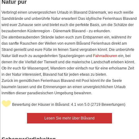
Natur pur
Verbringt einen unvergesslichen Urlaub in Blavand Dänemark, wo euch weiße
Sandstrände und unberührte Natur erwarten! Das idyllische Ferienhaus Blavand
wird euer Zuhause sein und bietet euch die perfekte Basis, um die Schätze der
bezaubernden Küstenregion - Dänemark Blavand - zu erkunden.
Die atemberaubenden Strände laden euch zum Entspannen ein, während ihr
das sanfte Rauschen der Wellen von eurem Blåvand Ferienhaus direkt am
Strand genießt und eure Füße im feinen Sand vergraben könnt. Die unberührte
Natur lädt euch zu ausgedehnten Spaziergängen und
Fahrradtouren
ein, bei
denen ihr die Vielfalt der Tierwelt und die malerische Landschaft erleben könnt.
Ob ihr euch für Wassersport, Wandern oder einfach nur für eine erholsame Zeit
in der Natur interessiert, Blavand hat für jeden etwas zu bieten.
Zurück im gemütlichen Ferienhaus Blavand mit Pool könnt ihr die Seele
baumeln lassen und die Erinnerungen an einen unvergleichlichen Urlaub
inmitten dieser paradiesischen Umgebung bewahren.
Bewertung der Häuser in Blåvand: 4.1 von 5.0 (2719 Bewertungen)
Lesen Sie mehr über Blåvand