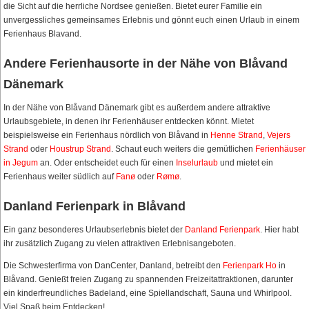
die Sicht auf die herrliche Nordsee genießen. Bietet eurer Familie ein
unvergessliches gemeinsames Erlebnis und gönnt euch einen Urlaub in einem
Ferienhaus Blavand.
Andere Ferienhausorte in der Nähe von Blåvand
Dänemark
In der Nähe von Blåvand Dänemark gibt es außerdem andere attraktive
Urlaubsgebiete, in denen ihr Ferienhäuser entdecken könnt. Mietet
beispielsweise ein Ferienhaus nördlich von Blåvand in
Henne Strand
,
Vejers
Strand
oder
Houstrup Strand
. Schaut euch weiters die gemütlichen
Ferienhäuser
in Jegum
an. Oder entscheidet euch für einen
Inselurlaub
und mietet ein
Ferienhaus weiter südlich auf
Fanø
oder
Rømø
.
Danland Ferienpark in Blåvand
Ein ganz besonderes Urlaubserlebnis bietet der
Danland Ferienpark
. Hier habt
ihr zusätzlich Zugang zu vielen attraktiven Erlebnisangeboten.
Die Schwesterfirma von DanCenter, Danland, betreibt den
Ferienpark Ho
in
Blåvand. Genießt freien Zugang zu spannenden Freizeitattraktionen, darunter
ein kinderfreundliches Badeland, eine Spiellandschaft, Sauna und Whirlpool.
Viel Spaß beim Entdecken!