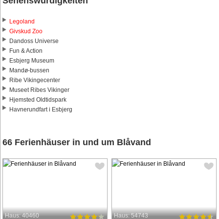
Sehenswürdigkeiten
Legoland
Givskud Zoo
Dandoss Universe
Fun & Action
Esbjerg Museum
Mandø-bussen
Ribe Vikingecenter
Museet Ribes Vikinger
Hjemsted Oldtidspark
Havnerundfart i Esbjerg
66 Ferienhäuser in und um Blåvand
Haus: 40460
Haus: 54743