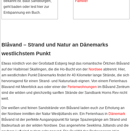
bekannt ist. Baut Sandburgen,
Familie
!
geht baden oder lest hier zur
Entspannung ein Buch.
Blåvand – Strand und Natur an Dänemarks
westlichstem Punkt
Etwas nördlich von der Großstadt Esbjerg liegt das romantische Örtchen Blåvand
auf der Halbinsel Skallingen, die die Ho-Bucht von der
Nordsee
abtrennt. Hier,
am westlichsten Punkt Dänemarks findet ihr 40 Kilometer lange Strände, die sich
hervorragend für einen Strand- und Natururlaub eignen. Von einem Ferienhaus
Blavand mit Meerblick aus oder einer der
Ferienwohnungen
im Blåvand Zentrum
sind die wilden und gleichzeitig sanften Strände der Sandbank Horns Rev nicht
weit.
Die weißen und feinen Sandstrände von Blåvand laden euch zur Erholung an
der Nordsee inmitten der Natur Westjütlands ein. Ein Ferienhaus in
Dänemark
Blåvand ist der perfekte Ausgangspunkt für lange Spaziergänge am Strand und
Badeurlaub an der wilden Nordsee. Das angenehme Seeklima Jütlands und die