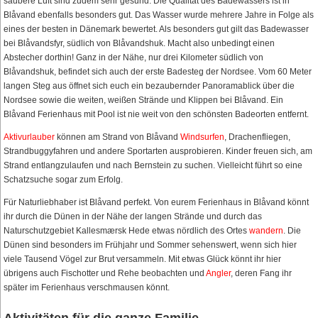
saubere Luft sind zudem sehr gesund. Die Qualität des Badewassers ist in
Blåvand ebenfalls besonders gut. Das Wasser wurde mehrere Jahre in Folge als
eines der besten in Dänemark bewertet. Als besonders gut gilt das Badewasser
bei Blåvandsfyr, südlich von Blåvandshuk. Macht also unbedingt einen
Abstecher dorthin! Ganz in der Nähe, nur drei Kilometer südlich von
Blåvandshuk, befindet sich auch der erste Badesteg der Nordsee. Vom 60 Meter
langen Steg aus öffnet sich euch ein bezaubernder Panoramablick über die
Nordsee sowie die weiten, weißen Strände und Klippen bei Blåvand. Ein
Blåvand Ferienhaus mit Pool ist nie weit von den schönsten Badeorten entfernt.
Aktivurlauber
können am Strand von Blåvand
Windsurfen
, Drachenfliegen,
Strandbuggyfahren und andere Sportarten ausprobieren. Kinder freuen sich, am
Strand entlangzulaufen und nach Bernstein zu suchen. Vielleicht führt so eine
Schatzsuche sogar zum Erfolg.
Für Naturliebhaber ist Blåvand perfekt. Von eurem Ferienhaus in Blåvand könnt
ihr durch die Dünen in der Nähe der langen Strände und durch das
Naturschutzgebiet Kallesmærsk Hede etwas nördlich des Ortes
wandern
. Die
Dünen sind besonders im Frühjahr und Sommer sehenswert, wenn sich hier
viele Tausend Vögel zur Brut versammeln. Mit etwas Glück könnt ihr hier
übrigens auch Fischotter und Rehe beobachten und
Angler
, deren Fang ihr
später im Ferienhaus verschmausen könnt.
Aktivitäten für die ganze Familie