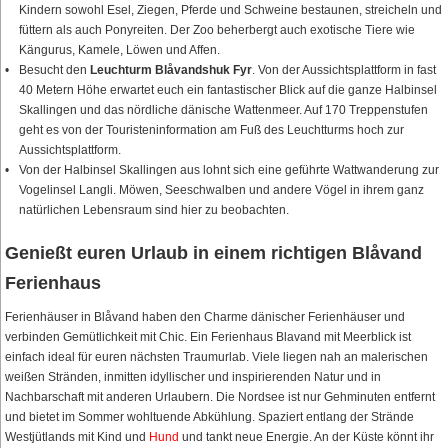
Kindern sowohl Esel, Ziegen, Pferde und Schweine bestaunen, streicheln und
füttern als auch Ponyreiten. Der Zoo beherbergt auch exotische Tiere wie
Kängurus, Kamele, Löwen und Affen.
Besucht den
Leuchturm Blåvandshuk Fyr
. Von der Aussichtsplattform in fast
40 Metern Höhe erwartet euch ein fantastischer Blick auf die ganze Halbinsel
Skallingen und das nördliche dänische Wattenmeer. Auf 170 Treppenstufen
geht es von der Touristeninformation am Fuß des Leuchtturms hoch zur
Aussichtsplattform.
Von der Halbinsel Skallingen aus lohnt sich eine geführte Wattwanderung zur
Vogelinsel Langli. Möwen, Seeschwalben und andere Vögel in ihrem ganz
natürlichen Lebensraum sind hier zu beobachten.
Genießt euren Urlaub in einem richtigen Blåvand
Ferienhaus
Ferienhäuser in Blåvand haben den Charme dänischer Ferienhäuser und
verbinden Gemütlichkeit mit Chic. Ein Ferienhaus Blavand mit Meerblick ist
einfach ideal für euren nächsten Traumurlab. Viele liegen nah an malerischen
weißen Stränden, inmitten idyllischer und inspirierenden Natur und in
Nachbarschaft mit anderen Urlaubern. Die Nordsee ist nur Gehminuten entfernt
und bietet im Sommer wohltuende Abkühlung. Spaziert entlang der Strände
Westjütlands mit Kind und
Hund
und tankt neue Energie. An der Küste könnt ihr