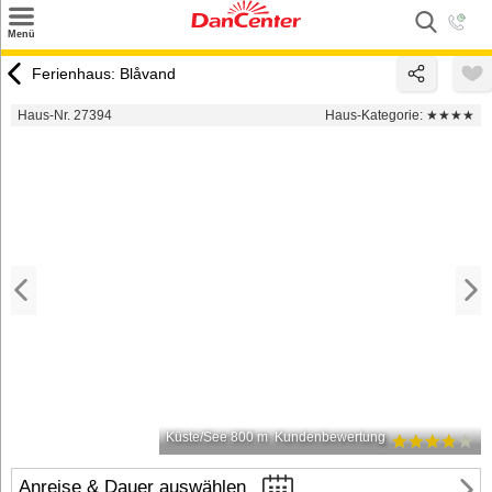
×
Menü
Suchen
Ferienhaus: Blåvand
Urlaubsziele
Haus-Nr. 27394
Haus-Kategorie:
★★★★
Weitere Urlaubsziele
Angebote
Inspiration
Kontakt
Gut zu wissen
Login
Küste/See 800 m
Kundenbewertung
Anreise & Dauer auswählen