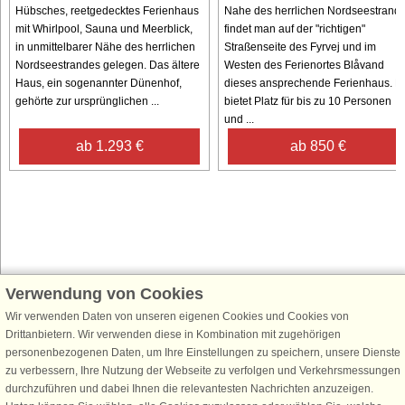
Hübsches, reetgedecktes Ferienhaus
Nahe des herrlichen Nordseestrand
mit Whirlpool, Sauna und Meerblick,
findet man auf der "richtigen"
in unmittelbarer Nähe des herrlichen
Straßenseite des Fyrvej und im
Nordseestrandes gelegen. Das ältere
Westen des Ferienortes Blåvand
Haus, ein sogenannter Dünenhof,
dieses ansprechende Ferienhaus. E
gehörte zur ursprünglichen ...
bietet Platz für bis zu 10 Personen
und ...
ab 1.293 €
ab 850 €
Verwendung von Cookies
Schließen Sie sich 100.000 Ferienhaus-Fans an
Wir verwenden Daten von unseren eigenen Cookies und Cookies von
Erhalten Sie einen
Willkommensgutschein von 25 €
für Ihren nächsten
Drittanbietern. Wir verwenden diese in Kombination mit zugehörigen
Ferienhausurlaub - melden Sie sich einfach für den DanCenter Newsletter
personenbezogenen Daten, um Ihre Einstellungen zu speichern, unsere Dienste
an. Verpassen Sie nie wieder exklusive Angebote, Gewinnspiele und
zu verbessern, Ihre Nutzung der Webseite zu verfolgen und Verkehrsmessungen
Urlaubstipps!
durchzuführen und dabei Ihnen die relevantesten Nachrichten anzuzeigen.