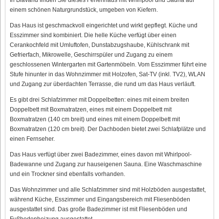
einem schönen Naturgrundstück, umgeben von Kiefern.
Das Haus ist geschmackvoll eingerichtet und wirkt gepflegt. Küche und
Esszimmer sind kombiniert. Die helle Küche verfügt über einen
Cerankochfeld mit Umluftofen, Dunstabzugshaube, Kühlschrank mit
Gefrierfach, Mikrowelle, Geschirrspüler und Zugang zu einem
geschlossenen Wintergarten mit Gartenmöbeln. Vom Esszimmer führt eine
Stufe hinunter in das Wohnzimmer mit Holzofen, Sat-TV (inkl. TV2), WLAN
und Zugang zur überdachten Terrasse, die rund um das Haus verläuft.
Es gibt drei Schlafzimmer mit Doppelbetten: eines mit einem breiten
Doppelbett mit Boxmatratzen, eines mit einem Doppelbett mit
Boxmatratzen (140 cm breit) und eines mit einem Doppelbett mit
Boxmatratzen (120 cm breit). Der Dachboden bietet zwei Schlafplätze und
einen Fernseher.
Das Haus verfügt über zwei Badezimmer, eines davon mit Whirlpool-
Badewanne und Zugang zur hauseigenen Sauna. Eine Waschmaschine
und ein Trockner sind ebenfalls vorhanden.
Das Wohnzimmer und alle Schlafzimmer sind mit Holzböden ausgestattet,
während Küche, Esszimmer und Eingangsbereich mit Fliesenböden
ausgestattet sind. Das große Badezimmer ist mit Fliesenböden und
Fußbodenheizung ausgestattet.