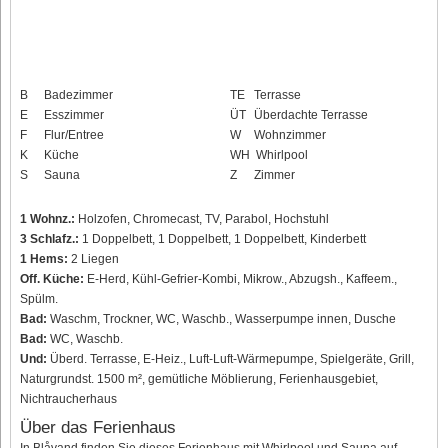
B
Badezimmer
TE
Terrasse
E
Esszimmer
ÜT
Überdachte Terrasse
F
Flur/Entree
W
Wohnzimmer
K
Küche
WH
Whirlpool
S
Sauna
Z
Zimmer
1 Wohnz.:
Holzofen, Chromecast, TV, Parabol, Hochstuhl
3 Schlafz.:
1 Doppelbett, 1 Doppelbett, 1 Doppelbett, Kinderbett
1 Hems:
2 Liegen
Off. Küche:
E-Herd, Kühl-Gefrier-Kombi, Mikrow., Abzugsh., Kaffeem.,
Spülm.
Bad:
Waschm, Trockner, WC, Waschb., Wasserpumpe innen, Dusche
Bad:
WC, Waschb.
Und:
Überd. Terrasse, E-Heiz., Luft-Luft-Wärmepumpe, Spielgeräte, Grill,
Naturgrundst. 1500 m², gemütliche Möblierung, Ferienhausgebiet,
Nichtraucherhaus
Über das Ferienhaus
In Blåvand finden Sie dieses Ferienhaus mit Whirlpool und Sauna auf