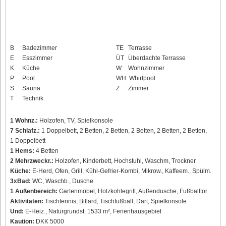
B
Badezimmer
TE
Terrasse
E
Esszimmer
ÜT
Überdachte Terrasse
K
Küche
W
Wohnzimmer
P
Pool
WH
Whirlpool
S
Sauna
Z
Zimmer
T
Technik
1 Wohnz.:
Holzofen, TV, Spielkonsole
7 Schlafz.:
1 Doppelbett, 2 Betten, 2 Betten, 2 Betten, 2 Betten, 2 Betten,
1 Doppelbett
1 Hems:
4 Betten
2 Mehrzweckr.:
Holzofen, Kinderbett, Hochstuhl, Waschm, Trockner
Küche:
E-Herd, Ofen, Grill, Kühl-Gefrier-Kombi, Mikrow., Kaffeem., Spülm.
3xBad:
WC, Waschb., Dusche
1 Außenbereich:
Gartenmöbel, Holzkohlegrill, Außendusche, Fußballtor
Aktivitäten:
Tischtennis, Billard, Tischfußball, Dart, Spielkonsole
Und:
E-Heiz., Naturgrundst. 1533 m², Ferienhausgebiet
Kaution:
DKK 5000