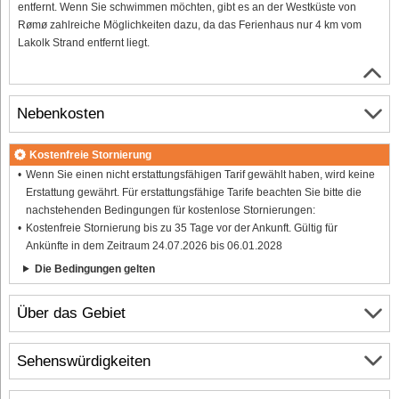
entfernt. Wenn Sie schwimmen möchten, gibt es an der Westküste von
Rømø zahlreiche Möglichkeiten dazu, da das Ferienhaus nur 4 km vom
Lakolk Strand entfernt liegt.
Nebenkosten
Kostenfreie Stornierung
Wenn Sie einen nicht erstattungsfähigen Tarif gewählt haben, wird keine
Erstattung gewährt. Für erstattungsfähige Tarife beachten Sie bitte die
nachstehenden Bedingungen für kostenlose Stornierungen:
Kostenfreie Stornierung bis zu 35 Tage vor der Ankunft. Gültig für
Ankünfte in dem Zeitraum 24.07.2026 bis 06.01.2028
Die Bedingungen gelten
Über das Gebiet
Sehenswürdigkeiten