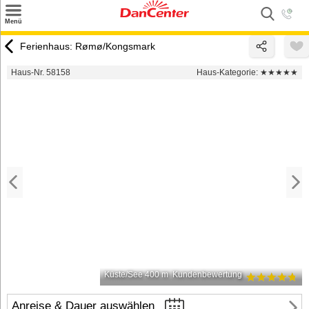
×
Menü
Suchen
Ferienhaus: Rømø/Kongsmark
Urlaubsziele
Haus-Nr. 58158
Haus-Kategorie:
★★★★★
Weitere Urlaubsziele
Angebote
Inspiration
Kontakt
Gut zu wissen
Login
Küste/See 400 m
Kundenbewertung
Anreise & Dauer auswählen