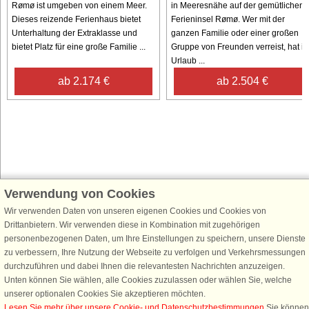
Rømø ist umgeben von einem Meer.
in Meeresnähe auf der gemütlichen
Dieses reizende Ferienhaus bietet
Ferieninsel Rømø. Wer mit der
Unterhaltung der Extraklasse und
ganzen Familie oder einer großen
bietet Platz für eine große Familie ...
Gruppe von Freunden verreist, hat i
Urlaub ...
ab 2.174 €
ab 2.504 €
Verwendung von Cookies
Schließen Sie sich 100.000 Ferienhaus-Fans an
Wir verwenden Daten von unseren eigenen Cookies und Cookies von
Erhalten Sie einen
Willkommensgutschein von 25 €
für Ihren nächsten
Drittanbietern. Wir verwenden diese in Kombination mit zugehörigen
Ferienhausurlaub - melden Sie sich einfach für den DanCenter Newsletter
personenbezogenen Daten, um Ihre Einstellungen zu speichern, unsere Dienste
an. Verpassen Sie nie wieder exklusive Angebote, Gewinnspiele und
zu verbessern, Ihre Nutzung der Webseite zu verfolgen und Verkehrsmessungen
Urlaubstipps!
durchzuführen und dabei Ihnen die relevantesten Nachrichten anzuzeigen.
Unten können Sie wählen, alle Cookies zuzulassen oder wählen Sie, welche
unserer optionalen Cookies Sie akzeptieren möchten.
Lesen Sie mehr über unsere Cookie- und Datenschutzbestimmungen
.Sie können