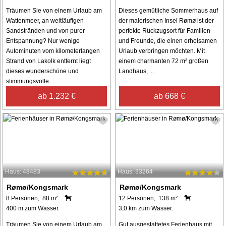
Träumen Sie von einem Urlaub am
Dieses gemütliche Sommerhaus auf
Wattenmeer, an weitläufigen
der malerischen Insel Rømø ist der
Sandstränden und von purer
perfekte Rückzugsort für Familien
Entspannung? Nur wenige
und Freunde, die einen erholsamen
Autominuten vom kilometerlangen
Urlaub verbringen möchten. Mit
Strand von Lakolk entfernt liegt
einem charmanten 72 m² großen
dieses wunderschöne und
Landhaus, ...
stimmungsvolle ...
ab 1.232 €
ab 668 €
Haus: 48483
Haus: 33264
Rømø/Kongsmark
Rømø/Kongsmark
8 Personen, 88 m²
12 Personen, 138 m²
400 m zum Wasser.
3,0 km zum Wasser.
Träumen Sie von einem Urlaub am
Gut ausgestattetes Ferienhaus mit