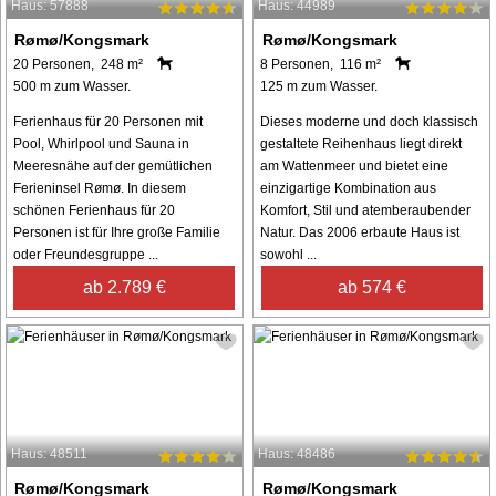
Haus: 57888
Haus: 44989
Rømø/Kongsmark
Rømø/Kongsmark
20 Personen, 248 m²
8 Personen, 116 m²
500 m zum Wasser.
125 m zum Wasser.
Ferienhaus für 20 Personen mit
Dieses moderne und doch klassisch
Pool, Whirlpool und Sauna in
gestaltete Reihenhaus liegt direkt
Meeresnähe auf der gemütlichen
am Wattenmeer und bietet eine
Ferieninsel Rømø. In diesem
einzigartige Kombination aus
schönen Ferienhaus für 20
Komfort, Stil und atemberaubender
Personen ist für Ihre große Familie
Natur. Das 2006 erbaute Haus ist
oder Freundesgruppe ...
sowohl ...
ab 2.789 €
ab 574 €
Haus: 48511
Haus: 48486
Rømø/Kongsmark
Rømø/Kongsmark