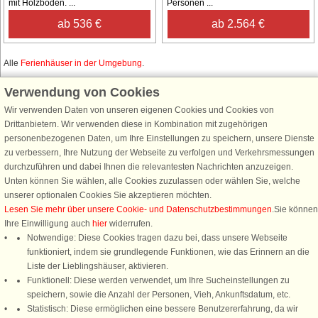
mit Holzböden. ...
Personen ...
ab 536 €
ab 2.564 €
Alle
Ferienhäuser in der Umgebung
.
Verwendung von Cookies
Wir verwenden Daten von unseren eigenen Cookies und Cookies von
Schließen Sie sich 100.000 Ferienhaus-Fans an
Drittanbietern. Wir verwenden diese in Kombination mit zugehörigen
personenbezogenen Daten, um Ihre Einstellungen zu speichern, unsere Dienste
Erhalten Sie einen
Willkommensgutschein von 25 €
für Ihren nächsten
zu verbessern, Ihre Nutzung der Webseite zu verfolgen und Verkehrsmessungen
Ferienhausurlaub - melden Sie sich einfach für den DanCenter Newsletter
durchzuführen und dabei Ihnen die relevantesten Nachrichten anzuzeigen.
an. Verpassen Sie nie wieder exklusive Angebote, Gewinnspiele und
Unten können Sie wählen, alle Cookies zuzulassen oder wählen Sie, welche
Urlaubstipps!
unserer optionalen Cookies Sie akzeptieren möchten.
Lesen Sie mehr über unsere Cookie- und Datenschutzbestimmungen
.Sie können
Ihre Einwilligung auch
hier
widerrufen.
Notwendige: Diese Cookies tragen dazu bei, dass unsere Webseite
funktioniert, indem sie grundlegende Funktionen, wie das Erinnern an die
Newsletter abonnieren
Liste der Lieblingshäuser, aktivieren.
Funktionell: Diese werden verwendet, um Ihre Sucheinstellungen zu
speichern, sowie die Anzahl der Personen, Vieh, Ankunftsdatum, etc.
Statistisch: Diese ermöglichen eine bessere Benutzererfahrung, da wir