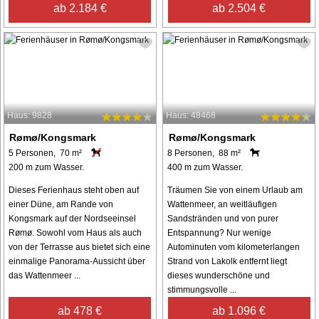
ab 2.184 €
ab 2.504 €
Haus: 9828
Haus: 48468
Rømø/Kongsmark
Rømø/Kongsmark
5 Personen, 70 m²
8 Personen, 88 m²
200 m zum Wasser.
400 m zum Wasser.
Dieses Ferienhaus steht oben auf
Träumen Sie von einem Urlaub am
einer Düne, am Rande von
Wattenmeer, an weitläufigen
Kongsmark auf der Nordseeinsel
Sandstränden und von purer
Rømø. Sowohl vom Haus als auch
Entspannung? Nur wenige
von der Terrasse aus bietet sich eine
Autominuten vom kilometerlangen
einmalige Panorama-Aussicht über
Strand von Lakolk entfernt liegt
das Wattenmeer ...
dieses wunderschöne und
stimmungsvolle ...
ab 478 €
ab 1.096 €