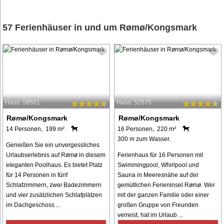
57 Ferienhäuser in und um Rømø/Kongsmark
Haus: 58501
Haus: 52575
Rømø/Kongsmark
Rømø/Kongsmark
14 Personen, 199 m²
16 Personen, 220 m²
300 m zum Wasser.
Genießen Sie ein unvergessliches
Urlaubserlebnis auf Rømø in diesem
Ferienhaus für 16 Personen mit
eleganten Poolhaus. Es bietet Platz
Swimmingpool, Whirlpool und
für 14 Personen in fünf
Sauna in Meeresnähe auf der
Schlafzimmern, zwei Badezimmern
gemütlichen Ferieninsel Rømø. Wer
und vier zusätzlichen Schlafplätzen
mit der ganzen Familie oder einer
im Dachgeschoss ...
großen Gruppe von Freunden
verreist, hat im Urlaub ...