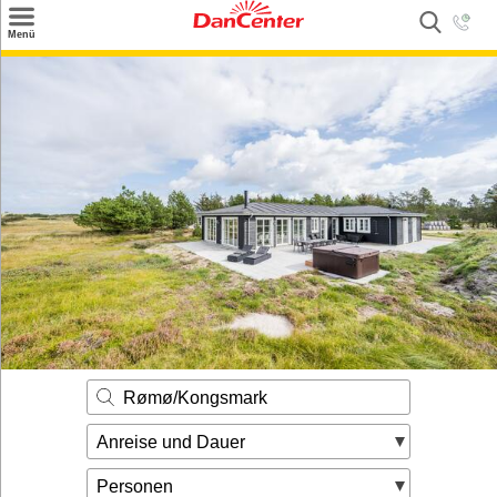
×
Menü
Suchen
Urlaubsziele
Weitere Urlaubsziele
Angebote
Inspiration
Kontakt
Gut zu wissen
Login
Rømø/Kongsmark
Anreise und Dauer
Personen