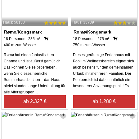
Haus: 58158
Haus: 33739
Rømø/Kongsmark
Rømø/Kongsmark
18 Personen, 235 m²
18 Personen, 275 m²
400 m zum Wasser.
750 m zum Wasser.
Rømø hat einen fantastischen
Dieses geräumige Ferienhaus mit
Charme und ist äußerst gemütlich.
Pool im Wellnessbereich eignet sich
Das können Sie selbst erleben,
auch bestens für den gemeinsamen
wenn Sie dieses herrliche
Urlaub mit mehreren Familien. Der
Sommerhaus buchen – das Haus
Poolbereich ist dabei natürlich ein
bietet stundenlange Unterhaltung für
besonderer Anziehungspunkt! Es ...
alle Altersgruppen ...
ab 2.327 €
ab 1.280 €