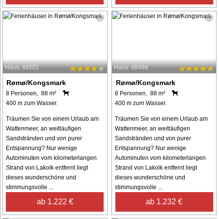
Haus: 48501
Haus: 48498
Rømø/Kongsmark
Rømø/Kongsmark
8 Personen, 88 m²
8 Personen, 88 m²
400 m zum Wasser.
400 m zum Wasser.
Träumen Sie von einem Urlaub am
Träumen Sie von einem Urlaub am
Wattenmeer, an weitläufigen
Wattenmeer, an weitläufigen
Sandstränden und von purer
Sandstränden und von purer
Entspannung? Nur wenige
Entspannung? Nur wenige
Autominuten vom kilometerlangen
Autominuten vom kilometerlangen
Strand von Lakolk entfernt liegt
Strand von Lakolk entfernt liegt
dieses wunderschöne und
dieses wunderschöne und
stimmungsvolle ...
stimmungsvolle ...
ab 1.222 €
ab 1.232 €