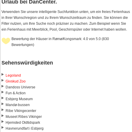
Urlaub bei DanCenter.
Verwenden Sie unsere intelligente Suchfunktion unten, um ein freies Ferienhaus
in Ihrer Wunschregion und zu Ihrem Wunschzeitraum zu finden. Sie können die
Filter nutzen, um Ihre Suche noch präziser zu machen. Zum Beispiel wenn Sie
ein Ferienhaus mit Meerblick, Pool, Geschirrspüler oder Internet haben wollen.
Bewertung der Häuser in Rømø/Kongsmark: 4.0 von 5.0 (830
Bewertungen)
Sehenswürdigkeiten
Legoland
Givskud Zoo
Dandoss Universe
Fun & Action
Esbjerg Museum
Mandø-bussen
Ribe Vikingecenter
Museet Ribes Vikinger
Hjemsted Oldtidspark
Havnerundfart i Esbjerg