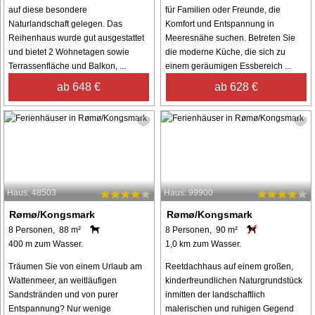
auf diese besondere
für Familien oder Freunde, die
Naturlandschaft gelegen. Das
Komfort und Entspannung in
Reihenhaus wurde gut ausgestattet
Meeresnähe suchen. Betreten Sie
und bietet 2 Wohnetagen sowie
die moderne Küche, die sich zu
Terrassenfläche und Balkon, ...
einem geräumigen Essbereich ...
ab 648 €
ab 628 €
Haus: 48503
Haus: 99900
Rømø/Kongsmark
Rømø/Kongsmark
8 Personen, 88 m²
8 Personen, 90 m²
400 m zum Wasser.
1,0 km zum Wasser.
Träumen Sie von einem Urlaub am
Reetdachhaus auf einem großen,
Wattenmeer, an weitläufigen
kinderfreundlichen Naturgrundstück
Sandstränden und von purer
inmitten der landschaftlich
Entspannung? Nur wenige
malerischen und ruhigen Gegend