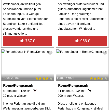
Wattenmeer, an weitläufigen
hochwertiger Materialauswahl und
Sandstränden und von purer
guter Raumaufteilung für mehrere
Entspannung? Nur wenige
Familien. Das geräumige
Autominuten vom kilometerlangen
Ferienhaus bietet zwei Badezimmer,
Strand von Lakolk entfernt liegt
eines davon mit großem,
dieses wunderschöne und
eingelassenem Whirlpool ...
stimmungsvolle ...
ab 787 €
ab 956 €
Haus: 29163
Haus: 56928
Rømø/Kongsmark
Rømø/Kongsmark
8 Personen, 129 m²
8 Personen, 135 m²
10 m zum Wasser.
200 m zum Wasser.
In einer Ferienanlage direkt am
Dieses helle und einladende
Wattenmeer, mit wunderbarem Blick
Ferienhaus in Kongsmark ist ideal