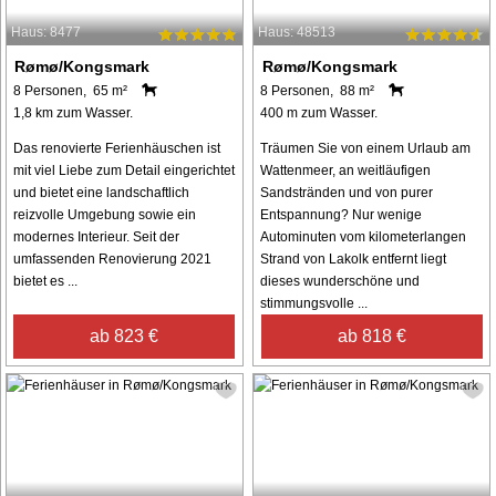
Haus: 8477
Haus: 48513
Rømø/Kongsmark
Rømø/Kongsmark
8 Personen, 65 m²
8 Personen, 88 m²
1,8 km zum Wasser.
400 m zum Wasser.
Das renovierte Ferienhäuschen ist
Träumen Sie von einem Urlaub am
mit viel Liebe zum Detail eingerichtet
Wattenmeer, an weitläufigen
und bietet eine landschaftlich
Sandstränden und von purer
reizvolle Umgebung sowie ein
Entspannung? Nur wenige
modernes Interieur. Seit der
Autominuten vom kilometerlangen
umfassenden Renovierung 2021
Strand von Lakolk entfernt liegt
bietet es ...
dieses wunderschöne und
stimmungsvolle ...
ab 823 €
ab 818 €