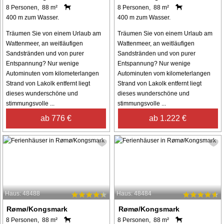
8 Personen, 88 m²
8 Personen, 88 m²
400 m zum Wasser.
400 m zum Wasser.
Träumen Sie von einem Urlaub am
Träumen Sie von einem Urlaub am
Wattenmeer, an weitläufigen
Wattenmeer, an weitläufigen
Sandstränden und von purer
Sandstränden und von purer
Entspannung? Nur wenige
Entspannung? Nur wenige
Autominuten vom kilometerlangen
Autominuten vom kilometerlangen
Strand von Lakolk entfernt liegt
Strand von Lakolk entfernt liegt
dieses wunderschöne und
dieses wunderschöne und
stimmungsvolle ...
stimmungsvolle ...
ab 776 €
ab 1.222 €
Haus: 48488
Haus: 48484
Rømø/Kongsmark
Rømø/Kongsmark
8 Personen, 88 m²
8 Personen, 88 m²