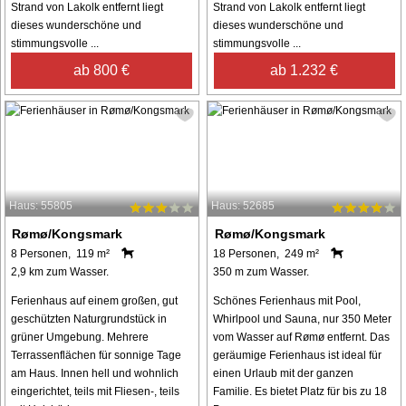
Strand von Lakolk entfernt liegt
Strand von Lakolk entfernt liegt
dieses wunderschöne und
dieses wunderschöne und
stimmungsvolle ...
stimmungsvolle ...
ab 800 €
ab 1.232 €
Haus: 55805
Haus: 52685
Rømø/Kongsmark
Rømø/Kongsmark
8 Personen, 119 m²
18 Personen, 249 m²
2,9 km zum Wasser.
350 m zum Wasser.
Ferienhaus auf einem großen, gut
Schönes Ferienhaus mit Pool,
geschützten Naturgrundstück in
Whirlpool und Sauna, nur 350 Meter
grüner Umgebung. Mehrere
vom Wasser auf Rømø entfernt. Das
Terrassenflächen für sonnige Tage
geräumige Ferienhaus ist ideal für
am Haus. Innen hell und wohnlich
einen Urlaub mit der ganzen
eingerichtet, teils mit Fliesen-, teils
Familie. Es bietet Platz für bis zu 18