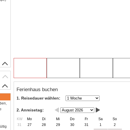
Ferienhaus buchen
1. Reisedauer wählen:
aben,
e
2. Anreisetag:
KW
Mo
Di
Mi
Do
Fr
Sa
So
31
27
28
29
30
31
1
2
ültig