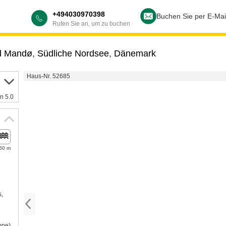
+494030970398
Buchen Sie per E-Mai
Rufen Sie an, um zu buchen
d Mandø
,
Südliche Nordsee
,
Dänemark
Haus-Nr. 52685
n 5.0
50 m
s,
mpe)