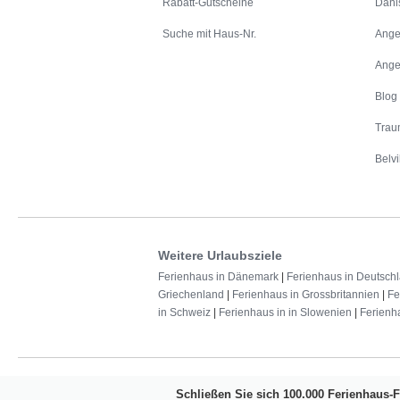
Rabatt-Gutscheine
Däni
Suche mit Haus-Nr.
Ange
Ange
Blog
Trau
Belvi
Weitere Urlaubsziele
Ferienhaus in Dänemark
|
Ferienhaus in Deutsch
Griechenland
|
Ferienhaus in Grossbritannien
|
Fe
in Schweiz
|
Ferienhaus in in Slowenien
|
Ferienh
Schließen Sie sich 100.000 Ferienhaus-