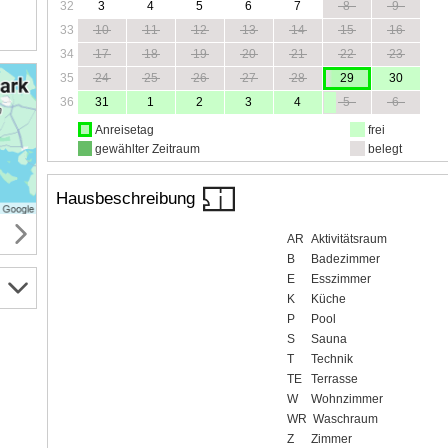
32
3
4
5
6
7
8
9
33
10
11
12
13
14
15
16
34
17
18
19
20
21
22
23
35
24
25
26
27
28
29
30
36
31
1
2
3
4
5
6
Anreisetag
frei
gewählter Zeitraum
belegt
Hausbeschreibung
AR
Aktivitätsraum
B
Badezimmer
E
Esszimmer
K
Küche
P
Pool
S
Sauna
T
Technik
TE
Terrasse
W
Wohnzimmer
WR
Waschraum
Z
Zimmer