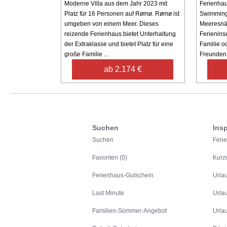
Moderne Villa aus dem Jahr 2023 mit
Ferienhau
Platz für 16 Personen auf Rømø. Rømø ist
Swimmingp
umgeben von einem Meer. Dieses
Meeresnäh
reizende Ferienhaus bietet Unterhaltung
Ferienins
der Extraklasse und bietet Platz für eine
Familie o
große Familie ...
Freunden v
ab 2.174 €
Suchen
Insp
Suchen
Feri
Favoriten (0)
Kurz
Ferienhaus-Gutschein
Urla
Last Minute
Urla
Familien-Sommer-Angebot
Urla