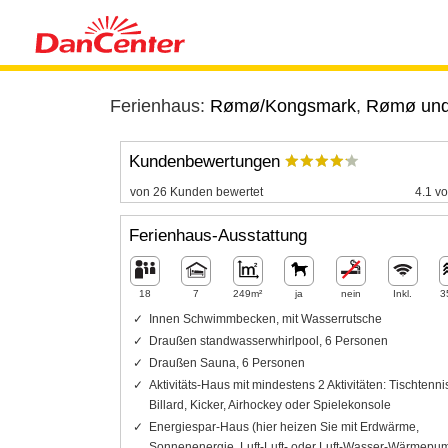
Ferienhaus:
Rømø/Kongsmark
,
Rømø un
Kundenbewertungen
von 26 Kunden bewertet
4.1 vo
Ferienhaus-Ausstattung
18
7
249m²
ja
nein
Inkl.
3
Innen Schwimmbecken, mit Wasserrutsche
Draußen standwasserwhirlpool, 6 Personen
Draußen Sauna, 6 Personen
Aktivitäts-Haus mit mindestens 2 Aktivitäten: Tischtenni
Billard, Kicker, Airhockey oder Spielekonsole
Energiespar-Haus (hier heizen Sie mit Erdwärme,
Sonnenenergie, Luft-Luft- oder Luft-Wasser-Wärmepu