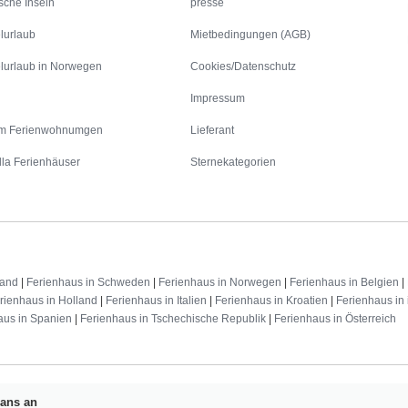
sche Inseln
presse
lurlaub
Mietbedingungen (AGB)
lurlaub in Norwegen
Cookies/Datenschutz
Impressum
m Ferienwohnumgen
Lieferant
lla Ferienhäuser
Sternekategorien
land
|
Ferienhaus in Schweden
|
Ferienhaus in Norwegen
|
Ferienhaus in Belgien
|
rienhaus in Holland
|
Ferienhaus in Italien
|
Ferienhaus in Kroatien
|
Ferienhaus in 
aus in Spanien
|
Ferienhaus in Tschechische Republik
|
Ferienhaus in Österreich
Fans an