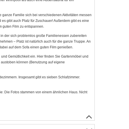
öner Whirlpool als auch eine Außensauna für ein
e ganze Familie sich bei verschiedenen Aktivitäten messen
nd es gibt auch Platz für Zuschauer! Außerdem gibt es eine
em guten Film zu entspannen.
, in der sich problemlos große Familienessen zubereiten
hmen – Platz ist natürlich auch für die ganze Truppe. An
bei auf dem Sofa einen guten Film genießen.
n und Gemütlichkeit ein. Hier finden Sie Gartenmöbel und
er austoben können (Benutzung auf eigene
dezimmern. Insgesamt gibt es sieben Schlafzimmer.
ie: Die Fotos stammen von einem ähnlichen Haus. Nicht