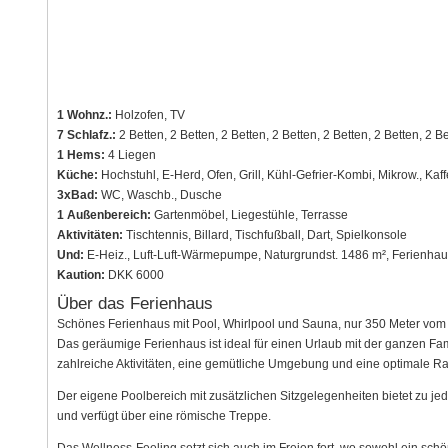
1 Wohnz.:
Holzofen, TV
7 Schlafz.:
2 Betten, 2 Betten, 2 Betten, 2 Betten, 2 Betten, 2 Betten, 2 B
1 Hems:
4 Liegen
Küche:
Hochstuhl, E-Herd, Ofen, Grill, Kühl-Gefrier-Kombi, Mikrow., Kaf
3xBad:
WC, Waschb., Dusche
1 Außenbereich:
Gartenmöbel, Liegestühle, Terrasse
Aktivitäten:
Tischtennis, Billard, Tischfußball, Dart, Spielkonsole
Und:
E-Heiz., Luft-Luft-Wärmepumpe, Naturgrundst. 1486 m², Ferienhau
Kaution:
DKK 6000
Über das Ferienhaus
Schönes Ferienhaus mit Pool, Whirlpool und Sauna, nur 350 Meter vom
Das geräumige Ferienhaus ist ideal für einen Urlaub mit der ganzen Famil
zahlreiche Aktivitäten, eine gemütliche Umgebung und eine optimale Ra
Der eigene Poolbereich mit zusätzlichen Sitzgelegenheiten bietet zu jed
und verfügt über eine römische Treppe.