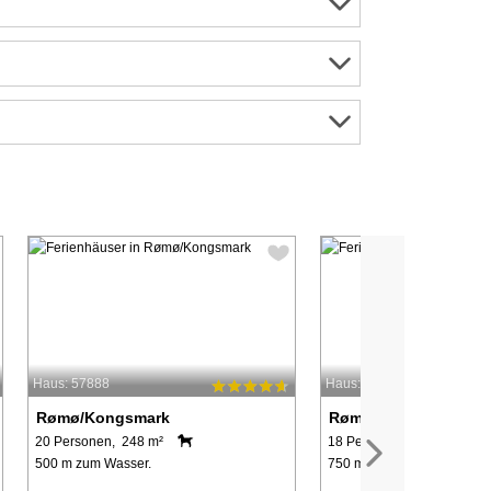
Haus: 57888
Haus: 33739
Rømø/Kongsmark
Rømø/Kongsmark
20 Personen, 248 m²
18 Personen, 275 m²
500 m zum Wasser.
750 m zum Wasser.