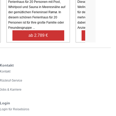
Ferienhaus für 20 Personen mit Pool,
Dieses geräumige Ferienha
Whirlpool und Sauna in Meeresnähe auf
Wellnessbereich eignet si
der gemütlichen Ferieninsel Rømø. In
für den gemeinsamen Urlau
diesem schönen Ferienhaus für 20
mehreren Familien. Der Poo
Personen ist für Ihre große Familie oder
dabei natürlich ein besond
Freundesgruppe ...
Anziehungspunkt! Es ...
ab 2.789 €
ab 1.280 
Kontakt
Kontakt
Rückruf-Service
Jobs & Karriere
Login
Login für Reisebüros