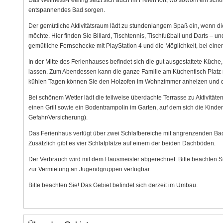
Das Wellness-Feeling setzt sich auch im Freien fort, wo sowohl ein sch
entspannendes Bad sorgen.
Der gemütliche Aktivitätsraum lädt zu stundenlangem Spaß ein, wenn di
möchte. Hier finden Sie Billard, Tischtennis, Tischfußball und Darts – u
gemütliche Fernsehecke mit PlayStation 4 und die Möglichkeit, bei ein
In der Mitte des Ferienhauses befindet sich die gut ausgestattete Küche
lassen. Zum Abendessen kann die ganze Familie am Küchentisch Platz ne
kühlen Tagen können Sie den Holzofen im Wohnzimmer anheizen und da
Bei schönem Wetter lädt die teilweise überdachte Terrasse zu Aktivitäte
einen Grill sowie ein Bodentrampolin im Garten, auf dem sich die Kind
Gefahr/Versicherung).
Das Ferienhaus verfügt über zwei Schlafbereiche mit angrenzenden Ba
Zusätzlich gibt es vier Schlafplätze auf einem der beiden Dachböden.
Der Verbrauch wird mit dem Hausmeister abgerechnet. Bitte beachten S
zur Vermietung an Jugendgruppen verfügbar.
Bitte beachten Sie! Das Gebiet befindet sich derzeit im Umbau.