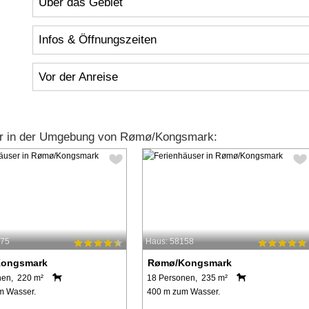
Über das Gebiet
Infos & Öffnungszeiten
Vor der Anreise
er in der Umgebung von Rømø/Kongsmark:
575
Haus: 58158
ongsmark
Rømø/Kongsmark
nen, 220 m²
18 Personen, 235 m²
m Wasser.
400 m zum Wasser.