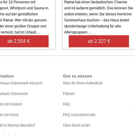
s für 16 Personen mit
Rømø hat einen fantastischen Charme
ool, Whirlpool und Sauna in
und ist äußerst gemütlich. Das können Sie
e auf der gemütlichen
selbst erleben, wenn Sie dieses herrliche
el Rømø. Wer mit der ganzen
Sommerhaus buchen – das Haus bietet
der einer großen Gruppe von
stundenlange Unterhaltung für alle
erreist, hat im Urlaub ...
Altersgruppen ...
ab 2.504 €
ab 2.327 €
iration
Gut zu wissen
enhaus Dänemark mit pool
Infos für Ihren Aufenthalt
urlaub Dänemark
Fähren
ub mit Kindern
FAQ
ub mit Hund
FAQ Gutscheincode
ub in Marina Wendtorf
Über DanCenter