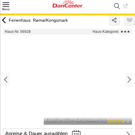
×
Menü
Suchen
Ferienhaus: Rømø/Kongsmark
Urlaubsziele
Haus-Nr. 56928
Haus-Kategorie:
★★★
Weitere Urlaubsziele
Angebote
Inspiration
Kontakt
Gut zu wissen
Login
Küste/See 200 m
Kundenbewertung
Anreise & Dauer auswählen