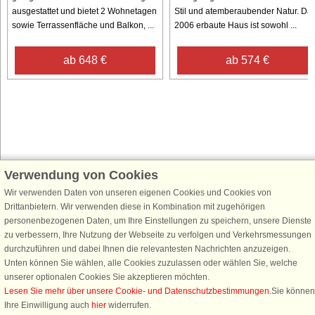
ausgestattet und bietet 2 Wohnetagen
Stil und atemberaubender Natur. Da
sowie Terrassenfläche und Balkon, ...
2006 erbaute Haus ist sowohl ...
ab 648 €
ab 574 €
Verwendung von Cookies
Schließen Sie sich 100.000 Ferienhaus-Fans an
Wir verwenden Daten von unseren eigenen Cookies und Cookies von
Erhalten Sie einen
Willkommensgutschein von 25 €
für Ihren nächsten
Drittanbietern. Wir verwenden diese in Kombination mit zugehörigen
Ferienhausurlaub - melden Sie sich einfach für den DanCenter Newsletter
personenbezogenen Daten, um Ihre Einstellungen zu speichern, unsere Dienste
an. Verpassen Sie nie wieder exklusive Angebote, Gewinnspiele und
zu verbessern, Ihre Nutzung der Webseite zu verfolgen und Verkehrsmessungen
Urlaubstipps!
durchzuführen und dabei Ihnen die relevantesten Nachrichten anzuzeigen.
Unten können Sie wählen, alle Cookies zuzulassen oder wählen Sie, welche
unserer optionalen Cookies Sie akzeptieren möchten.
Lesen Sie mehr über unsere Cookie- und Datenschutzbestimmungen
.Sie können
Ihre Einwilligung auch
hier
widerrufen.