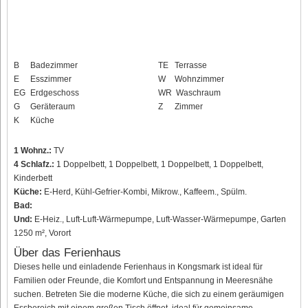
B
Badezimmer
TE
Terrasse
E
Esszimmer
W
Wohnzimmer
EG
Erdgeschoss
WR
Waschraum
G
Geräteraum
Z
Zimmer
K
Küche
1 Wohnz.:
TV
4 Schlafz.:
1 Doppelbett, 1 Doppelbett, 1 Doppelbett, 1 Doppelbett,
Kinderbett
Küche:
E-Herd, Kühl-Gefrier-Kombi, Mikrow., Kaffeem., Spülm.
Bad:
Und:
E-Heiz., Luft-Luft-Wärmepumpe, Luft-Wasser-Wärmepumpe, Garten
1250 m², Vorort
Über das Ferienhaus
Dieses helle und einladende Ferienhaus in Kongsmark ist ideal für
Familien oder Freunde, die Komfort und Entspannung in Meeresnähe
suchen. Betreten Sie die moderne Küche, die sich zu einem geräumigen
Essbereich mit einem großen Tisch öffnet, ideal für gemeinsame