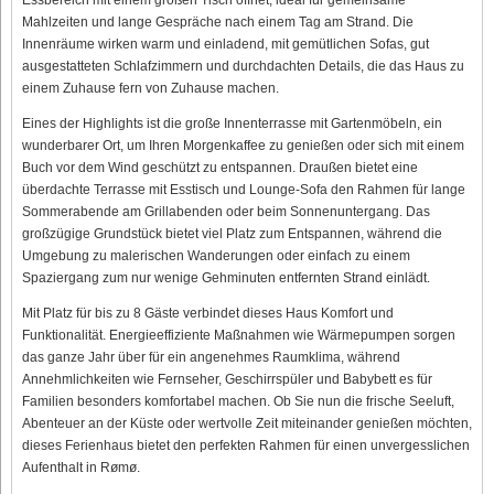
Mahlzeiten und lange Gespräche nach einem Tag am Strand. Die
Innenräume wirken warm und einladend, mit gemütlichen Sofas, gut
ausgestatteten Schlafzimmern und durchdachten Details, die das Haus zu
einem Zuhause fern von Zuhause machen.
Eines der Highlights ist die große Innenterrasse mit Gartenmöbeln, ein
wunderbarer Ort, um Ihren Morgenkaffee zu genießen oder sich mit einem
Buch vor dem Wind geschützt zu entspannen. Draußen bietet eine
überdachte Terrasse mit Esstisch und Lounge-Sofa den Rahmen für lange
Sommerabende am Grillabenden oder beim Sonnenuntergang. Das
großzügige Grundstück bietet viel Platz zum Entspannen, während die
Umgebung zu malerischen Wanderungen oder einfach zu einem
Spaziergang zum nur wenige Gehminuten entfernten Strand einlädt.
Mit Platz für bis zu 8 Gäste verbindet dieses Haus Komfort und
Funktionalität. Energieeffiziente Maßnahmen wie Wärmepumpen sorgen
das ganze Jahr über für ein angenehmes Raumklima, während
Annehmlichkeiten wie Fernseher, Geschirrspüler und Babybett es für
Familien besonders komfortabel machen. Ob Sie nun die frische Seeluft,
Abenteuer an der Küste oder wertvolle Zeit miteinander genießen möchten,
dieses Ferienhaus bietet den perfekten Rahmen für einen unvergesslichen
Aufenthalt in Rømø.