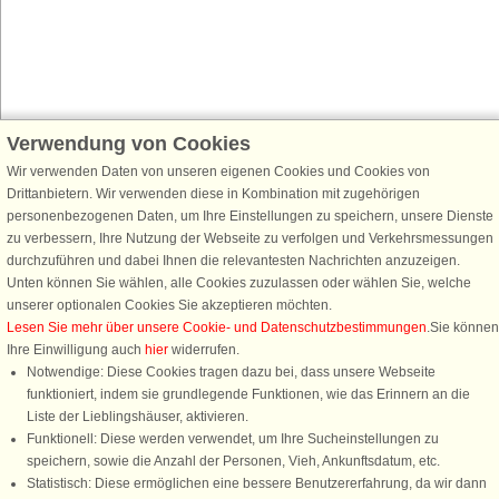
Verwendung von Cookies
Schließen Sie sich 100.000 Ferienhaus-Fans an
Wir verwenden Daten von unseren eigenen Cookies und Cookies von
Erhalten Sie einen
Willkommensgutschein von 25 €
für Ihren nächsten
Drittanbietern. Wir verwenden diese in Kombination mit zugehörigen
Ferienhausurlaub - melden Sie sich einfach für den DanCenter Newsletter
personenbezogenen Daten, um Ihre Einstellungen zu speichern, unsere Dienste
an. Verpassen Sie nie wieder exklusive Angebote, Gewinnspiele und
zu verbessern, Ihre Nutzung der Webseite zu verfolgen und Verkehrsmessungen
Urlaubstipps!
durchzuführen und dabei Ihnen die relevantesten Nachrichten anzuzeigen.
Unten können Sie wählen, alle Cookies zuzulassen oder wählen Sie, welche
unserer optionalen Cookies Sie akzeptieren möchten.
Lesen Sie mehr über unsere Cookie- und Datenschutzbestimmungen
.Sie können
Ihre Einwilligung auch
hier
widerrufen.
Newsletter abonnieren
Notwendige: Diese Cookies tragen dazu bei, dass unsere Webseite
funktioniert, indem sie grundlegende Funktionen, wie das Erinnern an die
Liste der Lieblingshäuser, aktivieren.
Funktionell: Diese werden verwendet, um Ihre Sucheinstellungen zu
speichern, sowie die Anzahl der Personen, Vieh, Ankunftsdatum, etc.
Folgen Sie uns:
Statistisch: Diese ermöglichen eine bessere Benutzererfahrung, da wir dann