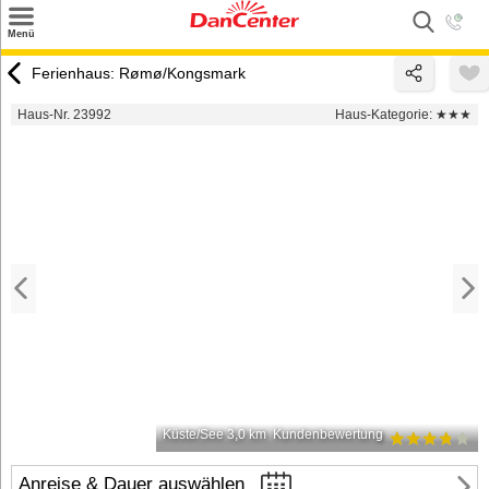
×
Menü
Suchen
Ferienhaus: Rømø/Kongsmark
Urlaubsziele
Haus-Nr. 23992
Haus-Kategorie:
★★★
Weitere Urlaubsziele
Angebote
Inspiration
Kontakt
Gut zu wissen
Login
Küste/See 3,0 km
Kundenbewertung
Anreise & Dauer auswählen