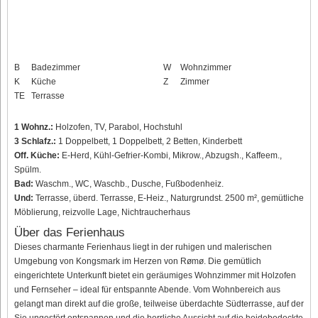
B
Badezimmer
W
Wohnzimmer
K
Küche
Z
Zimmer
TE
Terrasse
1 Wohnz.:
Holzofen, TV, Parabol, Hochstuhl
3 Schlafz.:
1 Doppelbett, 1 Doppelbett, 2 Betten, Kinderbett
Off. Küche:
E-Herd, Kühl-Gefrier-Kombi, Mikrow., Abzugsh., Kaffeem.,
Spülm.
Bad:
Waschm., WC, Waschb., Dusche, Fußbodenheiz.
Und:
Terrasse, überd. Terrasse, E-Heiz., Naturgrundst. 2500 m², gemütliche
Möblierung, reizvolle Lage, Nichtraucherhaus
Über das Ferienhaus
Dieses charmante Ferienhaus liegt in der ruhigen und malerischen
Umgebung von Kongsmark im Herzen von Rømø. Die gemütlich
eingerichtete Unterkunft bietet ein geräumiges Wohnzimmer mit Holzofen
und Fernseher – ideal für entspannte Abende. Vom Wohnbereich aus
gelangt man direkt auf die große, teilweise überdachte Südterrasse, auf der
Sie ungestört entspannen und die herrliche Aussicht auf die heidebedeckte