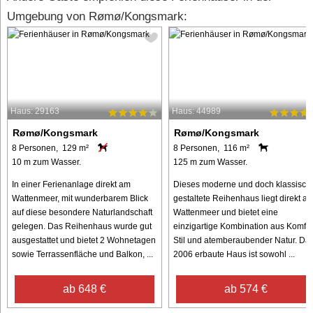
Umgebung von Rømø/Kongsmark:
Haus: 29163
Haus: 44989
Rømø/Kongsmark
Rømø/Kongsmark
8 Personen, 129 m²
8 Personen, 116 m²
10 m zum Wasser.
125 m zum Wasser.
In einer Ferienanlage direkt am
Dieses moderne und doch klassisch
Wattenmeer, mit wunderbarem Blick
gestaltete Reihenhaus liegt direkt a
auf diese besondere Naturlandschaft
Wattenmeer und bietet eine
gelegen. Das Reihenhaus wurde gut
einzigartige Kombination aus Komfor
ausgestattet und bietet 2 Wohnetagen
Stil und atemberaubender Natur. Da
sowie Terrassenfläche und Balkon, ...
2006 erbaute Haus ist sowohl ...
ab 648 €
ab 574 €