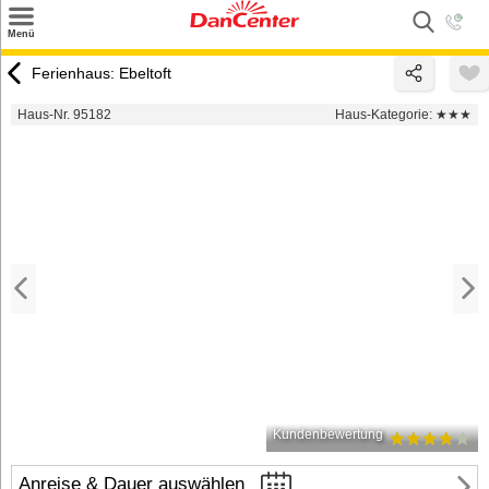
×
Menü
Suchen
Ferienhaus: Ebeltoft
Urlaubsziele
Haus-Nr. 95182
Haus-Kategorie:
★★★
Weitere Urlaubsziele
Angebote
Inspiration
Kontakt
Gut zu wissen
Login
Kundenbewertung
Anreise & Dauer auswählen