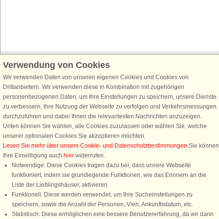
Verwendung von Cookies
Schließen Sie sich 100.000 Ferienhaus-Fans an
Wir verwenden Daten von unseren eigenen Cookies und Cookies von
Erhalten Sie einen
Willkommensgutschein von 25 €
für Ihren nächsten
Drittanbietern. Wir verwenden diese in Kombination mit zugehörigen
Ferienhausurlaub - melden Sie sich einfach für den DanCenter Newsletter
personenbezogenen Daten, um Ihre Einstellungen zu speichern, unsere Dienste
an. Verpassen Sie nie wieder exklusive Angebote, Gewinnspiele und
zu verbessern, Ihre Nutzung der Webseite zu verfolgen und Verkehrsmessungen
Urlaubstipps!
durchzuführen und dabei Ihnen die relevantesten Nachrichten anzuzeigen.
Unten können Sie wählen, alle Cookies zuzulassen oder wählen Sie, welche
unserer optionalen Cookies Sie akzeptieren möchten.
Lesen Sie mehr über unsere Cookie- und Datenschutzbestimmungen
.Sie können
Ihre Einwilligung auch
hier
widerrufen.
Newsletter abonnieren
Notwendige: Diese Cookies tragen dazu bei, dass unsere Webseite
funktioniert, indem sie grundlegende Funktionen, wie das Erinnern an die
Liste der Lieblingshäuser, aktivieren.
Funktionell: Diese werden verwendet, um Ihre Sucheinstellungen zu
speichern, sowie die Anzahl der Personen, Vieh, Ankunftsdatum, etc.
Folgen Sie uns:
Statistisch: Diese ermöglichen eine bessere Benutzererfahrung, da wir dann