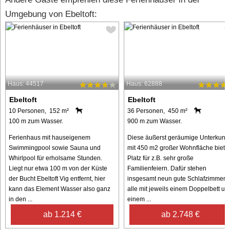
Umgebung von Ebeltoft:
Haus: 44517
Haus: 62888
Ebeltoft
Ebeltoft
10 Personen, 152 m²
36 Personen, 450 m²
100 m zum Wasser.
900 m zum Wasser.
Ferienhaus mit hauseigenem
Diese äußerst geräumige Unterkunft
Swimmingpool sowie Sauna und
mit 450 m2 großer Wohnfläche bietet
Whirlpool für erholsame Stunden.
Platz für z.B. sehr große
Liegt nur etwa 100 m von der Küste
Familienfeiern. Dafür stehen
der Bucht Ebeltoft Vig entfernt, hier
insgesamt neun gute Schlafzimmer,
kann das Element Wasser also ganz
alle mit jeweils einem Doppelbett un
in den ...
einem ...
ab 1.214 €
ab 2.748 €