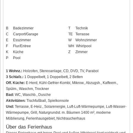
B
Badezimmer
T
Technik
C
Carport/Garage
TE
Terrasse
E
Esszimmer
W
Wohnzimmer
F
Flur/Entree
WH
Whirlpool
K
Küche
Z
Zimmer
P
Pool
1 Wohnz.:
Holzofen, Stereoanlage, CD, DVD, TV, Parabol
3 Schlafz.:
1 Doppelbett, 1 Doppelbett, 2 Betten
Off. Küche:
E-Herd, Kühl-Gefrier-Kombi, Mikrow., Abzugsh., Kaffeem.,
Spülm., Waschm, Trockner
Bad:
WC, Waschb., Dusche
Aktivitäten:
Tischfußball, Spielkonsole
Und:
Terrasse, E-Heiz., Solarenergie, Luft-Luft-Wärmepumpe, Luft-Wasser-
Wärmepumpe, Grill, Naturgrundst. m. Bäumen 1400 m², moderne
Möblierung, Ferienhausgebiet, Nichtraucherhaus
Über das Ferienhaus
Dieses Ferienhaus mit Innen-Pool und Außen-Whirlpool liegt waldnah und