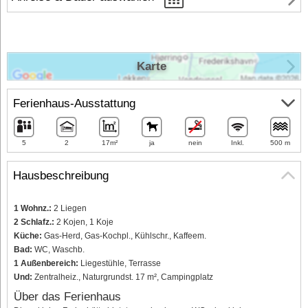
Karte
Ferienhaus-Ausstattung
5
2
17m²
ja
nein
Inkl.
500 m
Hausbeschreibung
1 Wohnz.:
2 Liegen
2 Schlafz.:
2 Kojen, 1 Koje
Küche:
Gas-Herd, Gas-Kochpl., Kühlschr., Kaffeem.
Bad:
WC, Waschb.
1 Außenbereich:
Liegestühle, Terrasse
Und:
Zentralheiz., Naturgrundst. 17 m², Campingplatz
Über das Ferienhaus