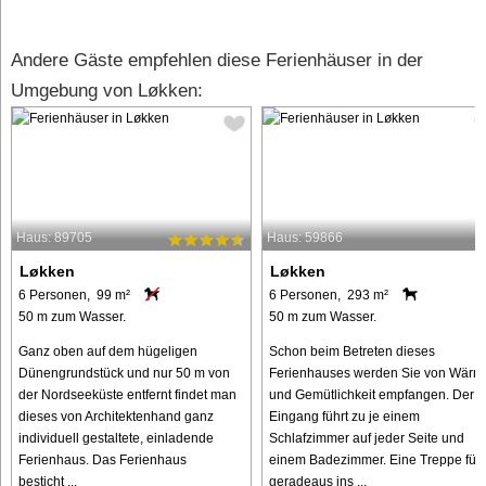
Andere Gäste empfehlen diese Ferienhäuser in der
Umgebung von Løkken:
Haus: 89705
Haus: 59866
Løkken
Løkken
6 Personen, 99 m²
6 Personen, 293 m²
50 m zum Wasser.
50 m zum Wasser.
Ganz oben auf dem hügeligen
Schon beim Betreten dieses
Dünengrundstück und nur 50 m von
Ferienhauses werden Sie von Wärm
der Nordseeküste entfernt findet man
und Gemütlichkeit empfangen. Der
dieses von Architektenhand ganz
Eingang führt zu je einem
individuell gestaltete, einladende
Schlafzimmer auf jeder Seite und
Ferienhaus. Das Ferienhaus
einem Badezimmer. Eine Treppe führ
besticht ...
geradeaus ins ...