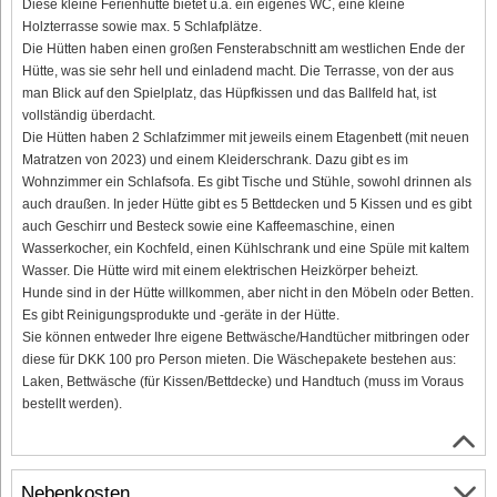
Diese kleine Ferienhütte bietet u.a. ein eigenes WC, eine kleine
Holzterrasse sowie max. 5 Schlafplätze.
Die Hütten haben einen großen Fensterabschnitt am westlichen Ende der
Hütte, was sie sehr hell und einladend macht. Die Terrasse, von der aus
man Blick auf den Spielplatz, das Hüpfkissen und das Ballfeld hat, ist
vollständig überdacht.
Die Hütten haben 2 Schlafzimmer mit jeweils einem Etagenbett (mit neuen
Matratzen von 2023) und einem Kleiderschrank. Dazu gibt es im
Wohnzimmer ein Schlafsofa. Es gibt Tische und Stühle, sowohl drinnen als
auch draußen. In jeder Hütte gibt es 5 Bettdecken und 5 Kissen und es gibt
auch Geschirr und Besteck sowie eine Kaffeemaschine, einen
Wasserkocher, ein Kochfeld, einen Kühlschrank und eine Spüle mit kaltem
Wasser. Die Hütte wird mit einem elektrischen Heizkörper beheizt.
Hunde sind in der Hütte willkommen, aber nicht in den Möbeln oder Betten.
Es gibt Reinigungsprodukte und -geräte in der Hütte.
Sie können entweder Ihre eigene Bettwäsche/Handtücher mitbringen oder
diese für DKK 100 pro Person mieten. Die Wäschepakete bestehen aus:
Laken, Bettwäsche (für Kissen/Bettdecke) und Handtuch (muss im Voraus
bestellt werden).
Nebenkosten