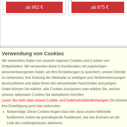
ab 862 €
ab 875 €
Verwendung von Cookies
Schließen Sie sich 100.000 Ferienhaus-Fans an
Wir verwenden Daten von unseren eigenen Cookies und Cookies von
Erhalten Sie einen
Willkommensgutschein von 25 €
für Ihren nächsten
Drittanbietern. Wir verwenden diese in Kombination mit zugehörigen
Ferienhausurlaub - melden Sie sich einfach für den DanCenter Newsletter
personenbezogenen Daten, um Ihre Einstellungen zu speichern, unsere Dienste
an. Verpassen Sie nie wieder exklusive Angebote, Gewinnspiele und
zu verbessern, Ihre Nutzung der Webseite zu verfolgen und Verkehrsmessungen
Urlaubstipps!
durchzuführen und dabei Ihnen die relevantesten Nachrichten anzuzeigen.
Unten können Sie wählen, alle Cookies zuzulassen oder wählen Sie, welche
unserer optionalen Cookies Sie akzeptieren möchten.
Lesen Sie mehr über unsere Cookie- und Datenschutzbestimmungen
.Sie können
Ihre Einwilligung auch
hier
widerrufen.
Newsletter abonnieren
Notwendige: Diese Cookies tragen dazu bei, dass unsere Webseite
funktioniert, indem sie grundlegende Funktionen, wie das Erinnern an die
Liste der Lieblingshäuser, aktivieren.