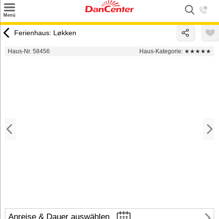
×
Menü
Suchen
Ferienhaus: Løkken
Urlaubsziele
Haus-Nr. 58456
Haus-Kategorie:
★★★★★
Weitere Urlaubsziele
Angebote
Inspiration
Kontakt
Gut zu wissen
Login
Anreise & Dauer auswählen