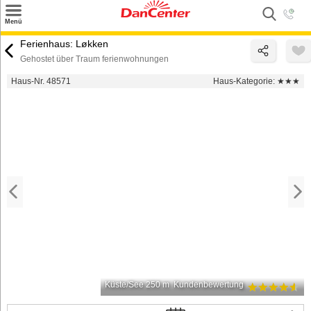
×
Menü
Suchen
Ferienhaus: Løkken
Gehostet über Traum ferienwohnungen
Urlaubsziele
Haus-Nr. 48571
Haus-Kategorie:
★★★
Weitere Urlaubsziele
Angebote
Inspiration
Kontakt
Gut zu wissen
Login
Küste/See 250 m
Kundenbewertung