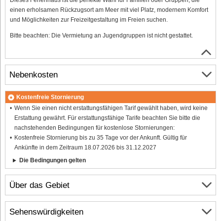
einen erholsamen Rückzugsort am Meer mit viel Platz, modernem Komfort
und Möglichkeiten zur Freizeitgestaltung im Freien suchen.
Bitte beachten: Die Vermietung an Jugendgruppen ist nicht gestattet.
Nebenkosten
Kostenfreie Stornierung
Wenn Sie einen nicht erstattungsfähigen Tarif gewählt haben, wird keine
Erstattung gewährt. Für erstattungsfähige Tarife beachten Sie bitte die
nachstehenden Bedingungen für kostenlose Stornierungen:
Kostenfreie Stornierung bis zu 35 Tage vor der Ankunft. Gültig für
Ankünfte in dem Zeitraum 18.07.2026 bis 31.12.2027
Die Bedingungen gelten
Über das Gebiet
Sehenswürdigkeiten