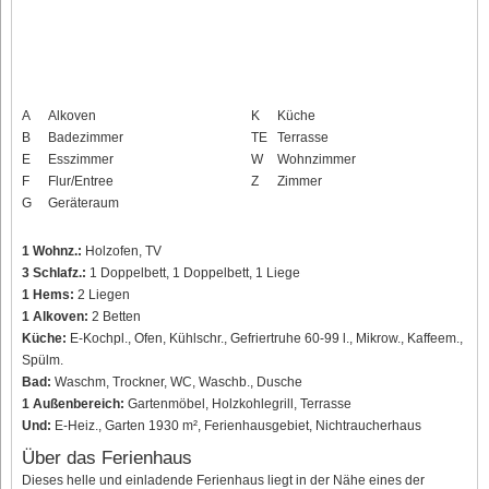
A
Alkoven
K
Küche
B
Badezimmer
TE
Terrasse
E
Esszimmer
W
Wohnzimmer
F
Flur/Entree
Z
Zimmer
G
Geräteraum
1 Wohnz.:
Holzofen, TV
3 Schlafz.:
1 Doppelbett, 1 Doppelbett, 1 Liege
1 Hems:
2 Liegen
1 Alkoven:
2 Betten
Küche:
E-Kochpl., Ofen, Kühlschr., Gefriertruhe 60-99 l., Mikrow., Kaffeem.,
Spülm.
Bad:
Waschm, Trockner, WC, Waschb., Dusche
1 Außenbereich:
Gartenmöbel, Holzkohlegrill, Terrasse
Und:
E-Heiz., Garten 1930 m², Ferienhausgebiet, Nichtraucherhaus
Über das Ferienhaus
Dieses helle und einladende Ferienhaus liegt in der Nähe eines der