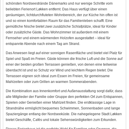
schönsten Nordseestrände Dänemarks und nur wenige Schritte vom
beliebten Ferienort Løkken entfernt. Das Haus verfügt über einen
geräumigen, lichtdurchfluteten Wohnbereich, der zur Küche hin offen ist
und so einen komfortablen Raum für das Familienleben schafft. Eine
gemütliche Nische bietet zwei zusätzliche Schlafplätze, ideal für Kinder
oder zusätzliche Gäste. Das Wohnzimmer ist außerdem mit einem
Fernseher und einem wärmenden Holzofen ausgestattet – ideal für
entspannte Abende nach einem Tag am Strand.
Das Anwesen liegt auf einer sonnigen Rasenfläche und bietet viel Platz für
Spiel und Spaß im Freien. Gäste können die frische Luft und die Sonne auf
einer der beiden großen Terrassen genießen, von denen eine teilweise
überdacht ist und so Schutz vor Wind und leichtem Regen bietet. Die
Terrassen eignen sich ideal zum Essen im Freien, für gemeinsame
Mahlzeiten oder zum Grillen an warmen Sommerabenden.
Die Kombination aus Innenkomfort und Außenausstattung sorgt dafür, dass
alle Mitglieder der Familie oder Gruppe den perfekten Ort zum Entspannen,
Spielen oder Genießen einer Mahlzeit finden. Die erstklassige Lage in
Strandnähe ermöglicht bequemes Schwimmen, Sonnenbaden und lange
Spaziergänge entlang der Nordseeküste. Die nahegelegene Stadt Løkken
bietet Geschäfte, Cafés und lokale Sehenswürdigkeiten zum Erkunden.
Dieses Ferienhaus ist die perfekte Wahl für Familien oder Gruppen, die