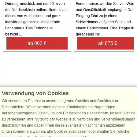
Dünengrundstück und nur 50 m von
Ferienhauses werden Sie von Wärm
der Nordseeküste entfernt findet man
und Gemütlichkeit empfangen. Der
dieses von Architektenhand ganz
Eingang führt zu je einem
individuell gestaltete, einladende
Schlafzimmer auf jeder Seite und
Ferienhaus. Das Ferienhaus
einem Badezimmer. Eine Treppe führ
besticht ...
geradeaus ins ...
ab 862 €
ab 875 €
Verwendung von Cookies
Schließen Sie sich 100.000 Ferienhaus-Fans an
Wir verwenden Daten von unseren eigenen Cookies und Cookies von
Erhalten Sie einen
Willkommensgutschein von 25 €
für Ihren nächsten
Drittanbietern. Wir verwenden diese in Kombination mit zugehörigen
Ferienhausurlaub - melden Sie sich einfach für den DanCenter Newsletter
personenbezogenen Daten, um Ihre Einstellungen zu speichern, unsere Dienste
an. Verpassen Sie nie wieder exklusive Angebote, Gewinnspiele und
zu verbessern, Ihre Nutzung der Webseite zu verfolgen und Verkehrsmessungen
Urlaubstipps!
durchzuführen und dabei Ihnen die relevantesten Nachrichten anzuzeigen.
Unten können Sie wählen, alle Cookies zuzulassen oder wählen Sie, welche