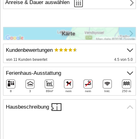
Anreise & Dauer auswählen
Karte
Kundenbewertungen
von 11 Kunden bewertet
4.5 von 5.0
Ferienhaus-Ausstattung
8
3
89m²
nein
nein
Inkl.
250 m
Hausbeschreibung