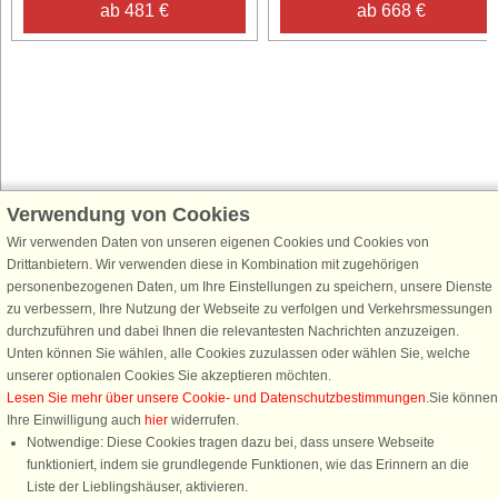
ab 481 €
ab 668 €
Verwendung von Cookies
Schließen Sie sich 100.000 Ferienhaus-Fans an
Erhalten Sie einen
Willkommensgutschein von 25 €
für Ihren nächsten
Wir verwenden Daten von unseren eigenen Cookies und Cookies von
Ferienhausurlaub - melden Sie sich einfach für den DanCenter Newsletter
Drittanbietern. Wir verwenden diese in Kombination mit zugehörigen
an. Verpassen Sie nie wieder exklusive Angebote, Gewinnspiele und
personenbezogenen Daten, um Ihre Einstellungen zu speichern, unsere Dienste
Urlaubstipps!
zu verbessern, Ihre Nutzung der Webseite zu verfolgen und Verkehrsmessungen
durchzuführen und dabei Ihnen die relevantesten Nachrichten anzuzeigen.
Unten können Sie wählen, alle Cookies zuzulassen oder wählen Sie, welche
unserer optionalen Cookies Sie akzeptieren möchten.
Lesen Sie mehr über unsere Cookie- und Datenschutzbestimmungen
.Sie können
Newsletter abonnieren
Ihre Einwilligung auch
hier
widerrufen.
Notwendige: Diese Cookies tragen dazu bei, dass unsere Webseite
funktioniert, indem sie grundlegende Funktionen, wie das Erinnern an die
Liste der Lieblingshäuser, aktivieren.