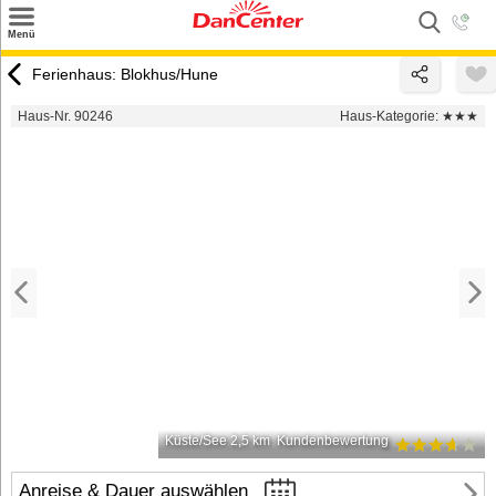
×
Menü
Suchen
Ferienhaus: Blokhus/Hune
Urlaubsziele
Haus-Nr. 90246
Haus-Kategorie:
★★★
Weitere Urlaubsziele
Angebote
Inspiration
Kontakt
Gut zu wissen
Login
Küste/See 2,5 km
Kundenbewertung
Anreise & Dauer auswählen