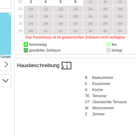
32
3
4
5
6
7
8
9
33
10
11
12
13
14
15
16
34
17
18
19
20
21
22
23
35
24
25
26
27
28
29
30
36
31
1
2
3
4
5
6
Das Ferienhaus ist im gewünschten Zeitraum nicht verfügbar.
Anreisetag
frei
gewählter Zeitraum
belegt
Hausbeschreibung
B
Badezimmer
E
Esszimmer
K
Küche
TE
Terrasse
ÜT
Überdachte Terrasse
W
Wohnzimmer
Z
Zimmer