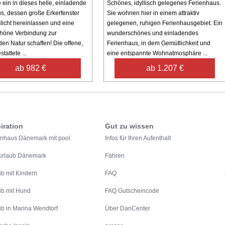
 ein in dieses helle, einladende
Schönes, idyllisch gelegenes Ferienhaus.
s, dessen große Erkerfenster
Sie wohnen hier in einem attraktiv
slicht hereinlassen und eine
gelegenen, ruhigen Ferienhausgebiet. Ein
höne Verbindung zur
wunderschönes und einladendes
en Natur schaffen! Die offene,
Ferienhaus, in dem Gemütlichkeit und
tattete ...
eine entspannte Wohnatmosphäre ...
ab 982 €
ab 1.207 €
iration
Gut zu wissen
enhaus Dänemark mit pool
Infos für Ihren Aufenthalt
urlaub Dänemark
Fähren
ub mit Kindern
FAQ
ub mit Hund
FAQ Gutscheincode
ub in Marina Wendtorf
Über DanCenter