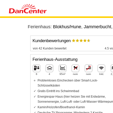
Ferienhaus:
Blokhus/Hune
,
Jammerbucht
Kundenbewertungen
von 42 Kunden bewertet
4.5 vo
Ferienhaus-Ausstattung
6
4
95m²
nein
nein
Inkl.
2
Problemloses Einchecken über Smart-Lock-
Schlüsselkästen
Gratis Eintritt ins Schwimmbad
Energiespar-Haus (hier heizen Sie mit Erdwärme,
Sonnenenergie, Luft-Luft- oder Luft-Wasser-Wärmepu
Kamin/Holzofen/Bioethanol-Kamin
Deutsche TV Programme: Mindestens 2 Kanäle