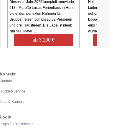
Dieses im Jahr 2025 komplett renovierte,
Helles, 1985 gebautes Fer
513 m² große Luxus-Ferienhaus in Hune
laufend modernisiert wurd
bietet den perfekten Rahmen für
gehören drei Schlafzimmer,
Gruppenreisen von bis zu 32 Personen
Doppelbett, eins mit einem
und drei Haustieren. Die Lage ist ideal:
eins mit zwei einzelnen Be
Nur 900 Meter ...
wurde ...
ab 3.100 €
ab 645 €
Kontakt
Kontakt
Rückruf-Service
Jobs & Karriere
Login
Login für Reisebüros