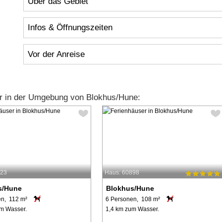
Über das Gebiet
Infos & Öffnungszeiten
Vor der Anreise
r in der Umgebung von Blokhus/Hune:
223
Haus: 60898
s/Hune
Blokhus/Hune
en, 112 m²
6 Personen, 108 m²
m Wasser.
1,4 km zum Wasser.