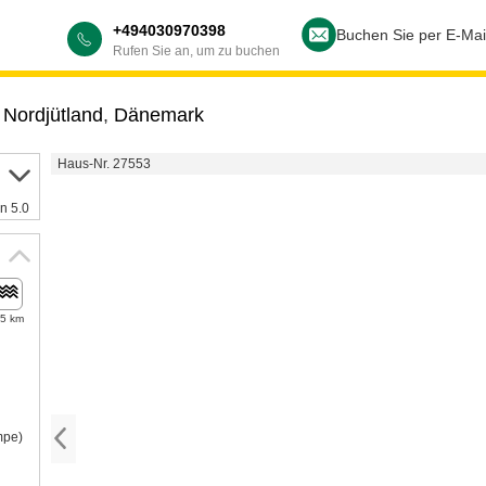
+494030970398
Buchen Sie per E-Mai
Rufen Sie an, um zu buchen
,
Nordjütland
,
Dänemark
Haus-Nr. 27553
n 5.0
,5 km
mpe)