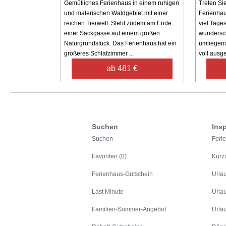
Gemütliches Ferienhaus in einem ruhigen
Treten Sie
und malerischen Waldgebiet mit einer
Ferienhau
reichen Tierwelt. Steht zudem am Ende
viel Tage
einer Sackgasse auf einem großen
wundersc
Naturgrundstück. Das Ferienhaus hat ein
umliegend
größeres Schlafzimmer ...
voll ausges
ab 481 €
Suchen
Insp
Suchen
Feri
Favoriten (0)
Kurz
Ferienhaus-Gutschein
Urla
Last Minute
Urla
Familien-Sommer-Angebot
Urla