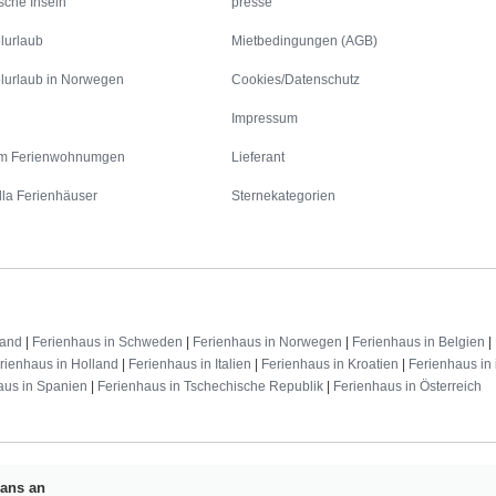
sche Inseln
presse
lurlaub
Mietbedingungen (AGB)
lurlaub in Norwegen
Cookies/Datenschutz
Impressum
m Ferienwohnumgen
Lieferant
lla Ferienhäuser
Sternekategorien
land
|
Ferienhaus in Schweden
|
Ferienhaus in Norwegen
|
Ferienhaus in Belgien
|
rienhaus in Holland
|
Ferienhaus in Italien
|
Ferienhaus in Kroatien
|
Ferienhaus in 
aus in Spanien
|
Ferienhaus in Tschechische Republik
|
Ferienhaus in Österreich
Fans an