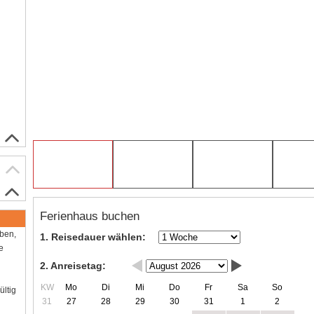
Ferienhaus buchen
aben,
1. Reisedauer wählen:
e
2. Anreisetag:
KW
Mo
Di
Mi
Do
Fr
Sa
So
ültig
31
27
28
29
30
31
1
2