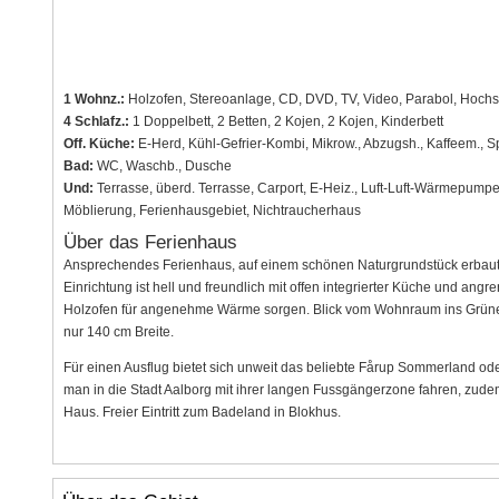
1 Wohnz.:
Holzofen, Stereoanlage, CD, DVD, TV, Video, Parabol, Hochs
4 Schlafz.:
1 Doppelbett, 2 Betten, 2 Kojen, 2 Kojen, Kinderbett
Off. Küche:
E-Herd, Kühl-Gefrier-Kombi, Mikrow., Abzugsh., Kaffeem., 
Bad:
WC, Waschb., Dusche
Und:
Terrasse, überd. Terrasse, Carport, E-Heiz., Luft-Luft-Wärmepump
Möblierung, Ferienhausgebiet, Nichtraucherhaus
Über das Ferienhaus
Ansprechendes Ferienhaus, auf einem schönen Naturgrundstück erbaut, 
Einrichtung ist hell und freundlich mit offen integrierter Küche und a
Holzofen für angenehme Wärme sorgen. Blick vom Wohnraum ins Grüne
nur 140 cm Breite.
Für einen Ausflug bietet sich unweit das beliebte Fårup Sommerland ode
man in die Stadt Aalborg mit ihrer langen Fussgängerzone fahren, zude
Haus. Freier Eintritt zum Badeland in Blokhus.