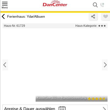
×
Menü
Suchen
Ferienhaus: Ydø/Albuen
Urlaubsziele
Haus-Nr. 61729
Haus-Kategorie:
★★★
Weitere Urlaubsziele
Angebote
Inspiration
Kontakt
Gut zu wissen
Login
Küste/See 300 m
Kundenbewertung
Anreise & Dauer auswählen