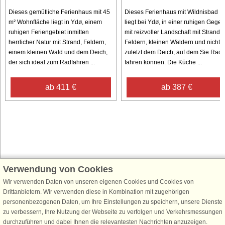
Dieses gemütliche Ferienhaus mit 45
Dieses Ferienhaus mit Wildnisbad
m² Wohnfläche liegt in Ydø, einem
liegt bei Ydø, in einer ruhigen Gege
ruhigen Feriengebiet inmitten
mit reizvoller Landschaft mit Strand,
herrlicher Natur mit Strand, Feldern,
Feldern, kleinen Wäldern und nicht
einem kleinen Wald und dem Deich,
zuletzt dem Deich, auf dem Sie Rad
der sich ideal zum Radfahren ...
fahren können. Die Küche ...
ab 411 €
ab 387 €
Verwendung von Cookies
Schließen Sie sich 100.000 Ferienhaus-Fans an
Wir verwenden Daten von unseren eigenen Cookies und Cookies von
Erhalten Sie einen
Willkommensgutschein von 25 €
für Ihren nächsten
Drittanbietern. Wir verwenden diese in Kombination mit zugehörigen
Ferienhausurlaub - melden Sie sich einfach für den DanCenter Newsletter
personenbezogenen Daten, um Ihre Einstellungen zu speichern, unsere Dienste
an. Verpassen Sie nie wieder exklusive Angebote, Gewinnspiele und
zu verbessern, Ihre Nutzung der Webseite zu verfolgen und Verkehrsmessungen
Urlaubstipps!
durchzuführen und dabei Ihnen die relevantesten Nachrichten anzuzeigen.