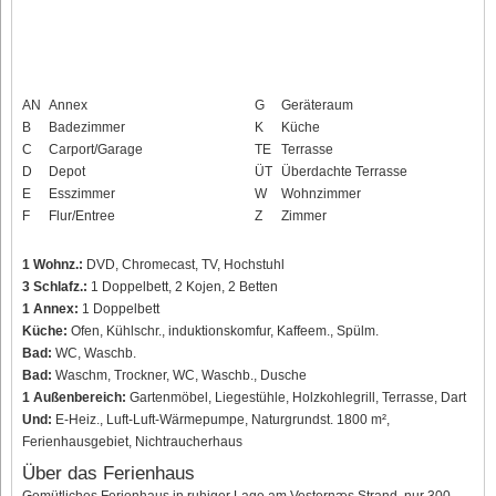
AN
Annex
G
Geräteraum
B
Badezimmer
K
Küche
C
Carport/Garage
TE
Terrasse
D
Depot
ÜT
Überdachte Terrasse
E
Esszimmer
W
Wohnzimmer
F
Flur/Entree
Z
Zimmer
1 Wohnz.:
DVD, Chromecast, TV, Hochstuhl
3 Schlafz.:
1 Doppelbett, 2 Kojen, 2 Betten
1 Annex:
1 Doppelbett
Küche:
Ofen, Kühlschr., induktionskomfur, Kaffeem., Spülm.
Bad:
WC, Waschb.
Bad:
Waschm, Trockner, WC, Waschb., Dusche
1 Außenbereich:
Gartenmöbel, Liegestühle, Holzkohlegrill, Terrasse, Dart
Und:
E-Heiz., Luft-Luft-Wärmepumpe, Naturgrundst. 1800 m²,
Ferienhausgebiet, Nichtraucherhaus
Über das Ferienhaus
Gemütliches Ferienhaus in ruhiger Lage am Vesternæs Strand, nur 300