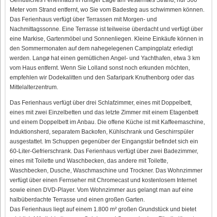
Meter vom Strand entfernt, wo Sie vom Badesteg aus schwimmen können.
Das Ferienhaus verfügt über Terrassen mit Morgen- und
Nachmittagssonne. Eine Terrasse ist teilweise überdacht und verfügt über
eine Markise, Gartenmöbel und Sonnenliegen. Kleine Einkäufe können in
den Sommermonaten auf dem nahegelegenen Campingplatz erledigt
werden. Langø hat einen gemütlichen Angel- und Yachthafen, etwa 3 km
vom Haus entfernt. Wenn Sie Lolland sonst noch erkunden möchten,
empfehlen wir Dodekalitten und den Safaripark Knuthenborg oder das
Mittelalterzentrum.
Das Ferienhaus verfügt über drei Schlafzimmer, eines mit Doppelbett,
eines mit zwei Einzelbetten und das letzte Zimmer mit einem Etagenbett
und einem Doppelbett im Anbau. Die offene Küche ist mit Kaffeemaschine,
Induktionsherd, separatem Backofen, Kühlschrank und Geschirrspüler
ausgestattet. Im Schuppen gegenüber der Eingangstür befindet sich ein
60-Liter-Gefrierschrank. Das Ferienhaus verfügt über zwei Badezimmer,
eines mit Toilette und Waschbecken, das andere mit Toilette,
Waschbecken, Dusche, Waschmaschine und Trockner. Das Wohnzimmer
verfügt über einen Fernseher mit Chromecast und kostenlosem Internet
sowie einen DVD-Player. Vom Wohnzimmer aus gelangt man auf eine
halbüberdachte Terrasse und einen großen Garten.
Das Ferienhaus liegt auf einem 1.800 m² großen Grundstück und bietet