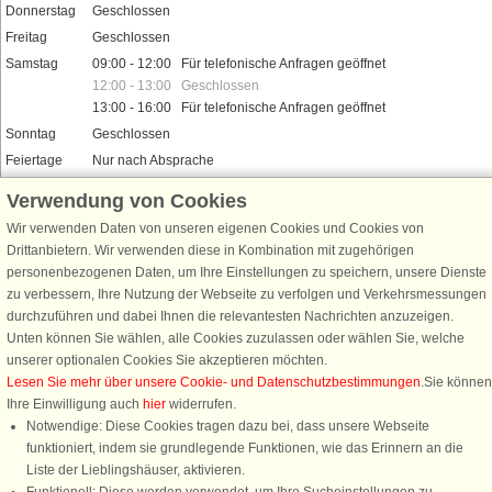
Donnerstag
Geschlossen
Freitag
Geschlossen
Samstag
09:00 - 12:00 Für telefonische Anfragen geöffnet
12:00 - 13:00 Geschlossen
13:00 - 16:00 Für telefonische Anfragen geöffnet
Sonntag
Geschlossen
Feiertage
Nur nach Absprache
Verwendung von Cookies
Wir verwenden Daten von unseren eigenen Cookies und Cookies von
Drittanbietern. Wir verwenden diese in Kombination mit zugehörigen
Schließen Sie sich 100.000 Ferienhaus-Fans an
personenbezogenen Daten, um Ihre Einstellungen zu speichern, unsere Dienste
Erhalten Sie einen
Willkommensgutschein von 25 €
für Ihren nächsten
zu verbessern, Ihre Nutzung der Webseite zu verfolgen und Verkehrsmessungen
Ferienhausurlaub - melden Sie sich einfach für den DanCenter Newsletter
durchzuführen und dabei Ihnen die relevantesten Nachrichten anzuzeigen.
an. Verpassen Sie nie wieder exklusive Angebote, Gewinnspiele und
Unten können Sie wählen, alle Cookies zuzulassen oder wählen Sie, welche
Urlaubstipps!
unserer optionalen Cookies Sie akzeptieren möchten.
Lesen Sie mehr über unsere Cookie- und Datenschutzbestimmungen
.Sie können
Ihre Einwilligung auch
hier
widerrufen.
Notwendige: Diese Cookies tragen dazu bei, dass unsere Webseite
funktioniert, indem sie grundlegende Funktionen, wie das Erinnern an die
Newsletter abonnieren
Liste der Lieblingshäuser, aktivieren.