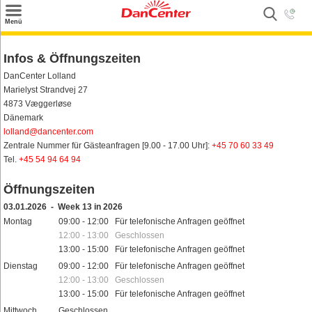
×
Menü
Suchen
Infos & Öffnungszeiten
Urlaubsziele
DanCenter Lolland
Marielyst Strandvej 27
Weitere Urlaubsziele
4873 Væggerløse
Dänemark
Angebote
lolland@dancenter.com
Zentrale Nummer für Gästeanfragen [9.00 - 17.00 Uhr]:
+45 70 60 33 49
Inspiration
Tel.
+45 54 94 64 94
Kontakt
Öffnungszeiten
Gut zu wissen
03.01.2026 - Week 13 in 2026
Montag
09:00 - 12:00 Für telefonische Anfragen geöffnet
Login
12:00 - 13:00 Geschlossen
13:00 - 15:00 Für telefonische Anfragen geöffnet
Dienstag
09:00 - 12:00 Für telefonische Anfragen geöffnet
12:00 - 13:00 Geschlossen
13:00 - 15:00 Für telefonische Anfragen geöffnet
Mittwoch
Geschlossen