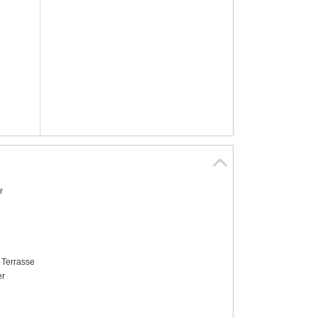
r
 Terrasse
r