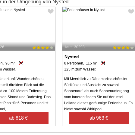
r in der Umgebung von Nysted:
726
Haus: 30293
Nysted
en, 96 m²
8 Personen, 115 m²
m Wasser.
125 m zum Wasser.
Unterkunft Wunderschönes
Mit Meerblick zu Dänemarks schönster
 mit direktem Blick auf die
Südküste und Aussicht zu sowohl
d ca. 100 Metern Entfernung
Sonnenauf- als auch Sonnenuntergang
ten Strand und Badesteg. Das
vom Inneren finden Sie auf der Insel
t Platz für 6 Personen und ist
Lolland dieses geräumige Ferienhaus. Es
ol, ...
bietet sowohl Whirlpool ...
ab 818 €
ab 963 €