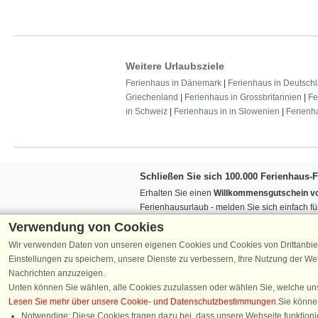
Weitere Urlaubsziele
Ferienhaus in Dänemark
|
Ferienhaus in Deutsch
Griechenland
|
Ferienhaus in Grossbritannien
|
Fe
in Schweiz
|
Ferienhaus in in Slowenien
|
Ferienh
Schließen Sie sich 100.000 Ferienhaus-
Erhalten Sie einen
Willkommensgutschein vo
Ferienhausurlaub - melden Sie sich einfach f
Verpassen Sie nie wieder exklusive Angebote
Verwendung von Cookies
Wir verwenden Daten von unseren eigenen Cookies und Cookies von Drittanbie
Einstellungen zu speichern, unsere Dienste zu verbessern, Ihre Nutzung der W
Nachrichten anzuzeigen.
Unten können Sie wählen, alle Cookies zuzulassen oder wählen Sie, welche un
Lesen Sie mehr über unsere Cookie- und Datenschutzbestimmungen
.Sie könne
Folgen Sie uns:
Notwendige: Diese Cookies tragen dazu bei, dass unsere Webseite funktionie