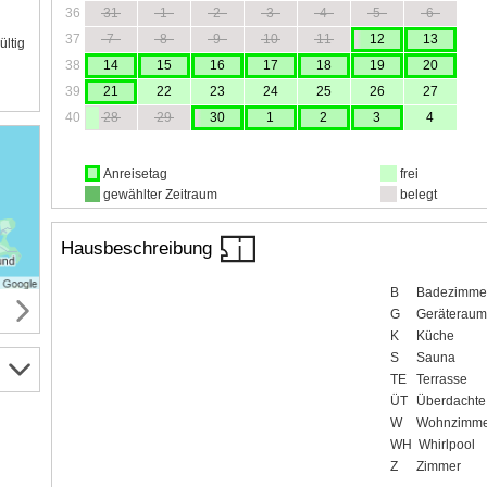
36
31
1
2
3
4
5
6
37
7
8
9
10
11
12
13
ültig
38
14
15
16
17
18
19
20
39
21
22
23
24
25
26
27
40
28
29
30
1
2
3
4
Anreisetag
frei
gewählter Zeitraum
belegt
Hausbeschreibung
B
Badezimme
G
Geräteraum
K
Küche
S
Sauna
TE
Terrasse
ÜT
Überdachte
W
Wohnzimme
WH
Whirlpool
Z
Zimmer