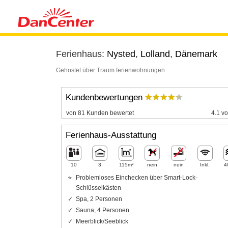
Ferienhaus:
Nysted
,
Lolland
,
Dänemark
Gehostet über Traum ferienwohnungen
Kundenbewertungen
von 81 Kunden bewertet
4.1 vo
Ferienhaus-Ausstattung
10
3
115m²
nein
nein
Inkl.
4
Problemloses Einchecken über Smart-Lock-
Schlüsselkästen
Spa, 2 Personen
Sauna, 4 Personen
Meerblick/Seeblick