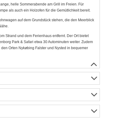
lange, helle Sommerabende am Grill im Freien. Für
e als auch ein Holzofen für die Gemütlichkeit bereit.
Wohnwagen auf dem Grundstück stehen, die den Meerblick
Nähe.
om Strand und dem Ferienhaus entfernt. Der Ort bietet
henborg Park & Safari etwa 30 Autominuten weiter. Zudem
 den Orten Nykøbing Falster und Nysted in bequemer