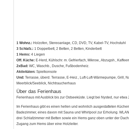
1 Wohnz.:
Holzofen, Stereoanlage, CD, DVD, TV, Kabel-TV, Hochstuhl
3 Schlafz.:
1 Doppelbett, 2 Betten, 2 Betten, Kinderbett
1 Hems:
4 Liegen
Off. Küche:
E-Herd, Kühlschr. m. Gefrierfach, Mikrow., Abzugsh., Kaffe
2xBad:
WC, Waschb., Dusche, Fußbodenheiz.
Aktivitäten:
Spielkonsole
Und:
Terrasse, überd. Terrasse, E-Heiz., Luft-Luft-Wärmepumpe, Grill, 
Meerblick/Seeblick, Nichtraucherhaus
Über das Ferienhaus
Ferienhaus mit Ausblick bis zur Ostseeküste. Liegt bei Nysted, nur etw
Im Ferienhaus gibt es einen hellen und wohnlich ausgestatteten Küche
Badezimmer, eines davon mit Sauna und Whirlpool zur Erholung. WLAN
drei Schlafzimmer mit Betten sowie ein Hems ganz oben unter der Dachs
Zugang zum Hems über eine Holzleiter.