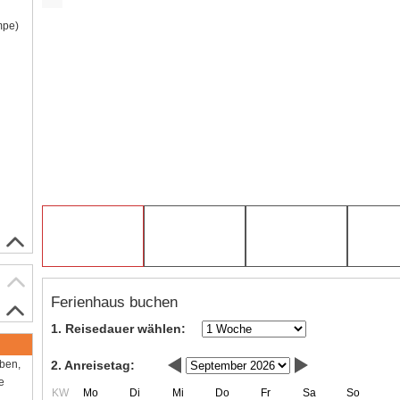
mpe)
Ferienhaus buchen
1. Reisedauer wählen:
2. Anreisetag:
aben,
e
KW
Mo
Di
Mi
Do
Fr
Sa
So