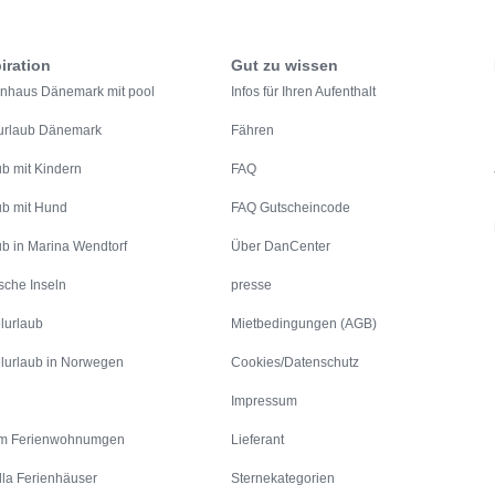
iration
Gut zu wissen
enhaus Dänemark mit pool
Infos für Ihren Aufenthalt
urlaub Dänemark
Fähren
ub mit Kindern
FAQ
ub mit Hund
FAQ Gutscheincode
ub in Marina Wendtorf
Über DanCenter
sche Inseln
presse
lurlaub
Mietbedingungen (AGB)
lurlaub in Norwegen
Cookies/Datenschutz
Impressum
m Ferienwohnumgen
Lieferant
lla Ferienhäuser
Sternekategorien