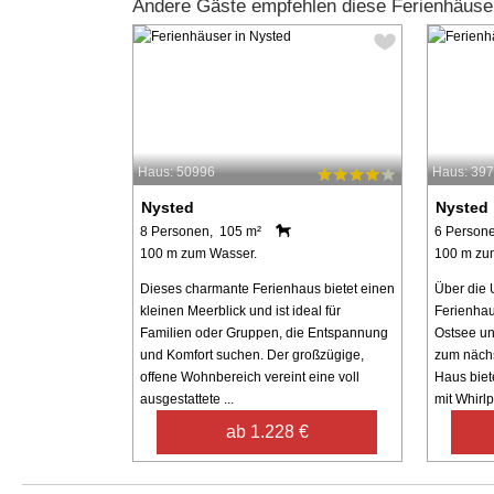
Andere Gäste empfehlen diese Ferienhäuse
Haus: 50996
Haus: 39
Nysted
Nysted
8 Personen, 105 m²
6 Person
100 m zum Wasser.
100 m zu
Dieses charmante Ferienhaus bietet einen
Über die 
kleinen Meerblick und ist ideal für
Ferienhaus
Familien oder Gruppen, die Entspannung
Ostsee un
und Komfort suchen. Der großzügige,
zum nächs
offene Wohnbereich vereint eine voll
Haus biete
ausgestattete ...
mit Whirlpo
ab 1.228 €