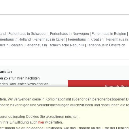
land
|
Ferienhaus in Schweden
|
Ferienhaus in Norwegen
|
Ferienhaus in Belgien
|
rienhaus in Holland
|
Ferienhaus in Italien
|
Ferienhaus in Kroatien
|
Ferienhaus in 
aus in Spanien
|
Ferienhaus in Tschechische Republik
|
Ferienhaus in Österreich
Fans an
n 25 €
für Ihren nächsten
ür den DanCenter Newsletter an.
Newsletter
, Gewinnspiele und Urlaubstipps!
tern. Wir verwenden diese in Kombination mit zugehörigen personenbezogenen Da
ebseite zu verfolgen und Verkehrsmessungen durchzuführen und dabei Ihnen die r
serer optionalen Cookies Sie akzeptieren möchten.
DanCenter 
n Ihre Einwilligung auch
hier
widerrufen.
4,
rt, indem sie grundlegende Funktionen, wie das Erinnern an die Liste der Lieblin
basierend auf mehr 1