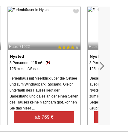
Haus: 71922
Haus: 4750
Nysted
Nysted
8 Personen, 115 m²
8 Personen, 94 m²
125 m zum Wasser.
125 m zum Wasser.
Ferienhaus mit Meerblick über die Ostsee
Dieses moderne und beste
und zum Windradpark Rødsand. Gleich
ausgestattete Ferienhaus i
unterhalb des Hauses liegt der
Nysted bietet einen einziga
Badestrand und da es an der einen Seiten
zum Meer und auf die vorb
des Hauses keine Nachbarn gibt, können
Segelboote! Das Ferienhaus 
Sie das Meer ...
Gruppen bis zu ...
ab 769 €
ab 589 €