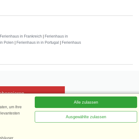
Ferienhaus in Frankreich
|
Ferienhaus in
in Polen
|
Ferienhaus in in Portugal
|
Ferienhaus
 abonnieren
Alle zulassen
ten, um Ihre
elevantesten
Ausgewählte zulassen
Kundenbewertung
1 von 5
gshäuser,
35.870 Kundenbewertungen