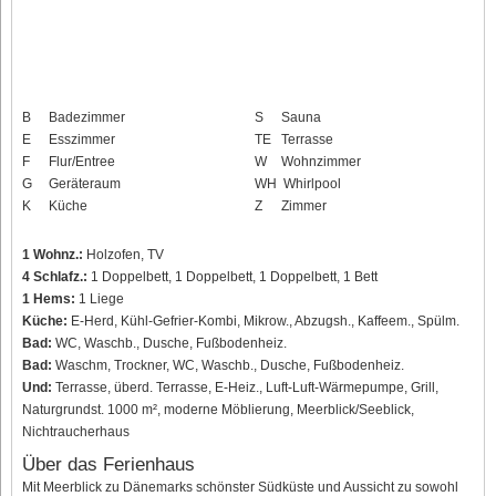
B
Badezimmer
S
Sauna
E
Esszimmer
TE
Terrasse
F
Flur/Entree
W
Wohnzimmer
G
Geräteraum
WH
Whirlpool
K
Küche
Z
Zimmer
1 Wohnz.:
Holzofen, TV
4 Schlafz.:
1 Doppelbett, 1 Doppelbett, 1 Doppelbett, 1 Bett
1 Hems:
1 Liege
Küche:
E-Herd, Kühl-Gefrier-Kombi, Mikrow., Abzugsh., Kaffeem., Spülm.
Bad:
WC, Waschb., Dusche, Fußbodenheiz.
Bad:
Waschm, Trockner, WC, Waschb., Dusche, Fußbodenheiz.
Und:
Terrasse, überd. Terrasse, E-Heiz., Luft-Luft-Wärmepumpe, Grill,
Naturgrundst. 1000 m², moderne Möblierung, Meerblick/Seeblick,
Nichtraucherhaus
Über das Ferienhaus
Mit Meerblick zu Dänemarks schönster Südküste und Aussicht zu sowohl