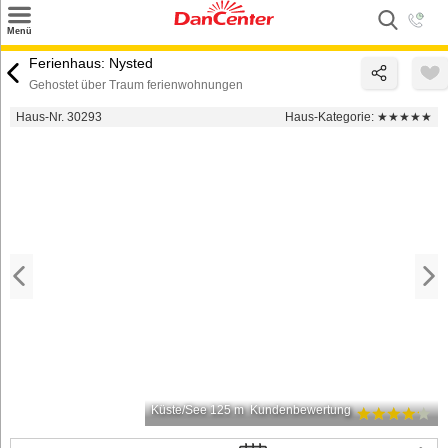
×
Menü
Suchen
Ferienhaus: Nysted
Gehostet über Traum ferienwohnungen
Urlaubsziele
Haus-Nr. 30293
Haus-Kategorie:
★★★★★
Weitere Urlaubsziele
Angebote
Inspiration
Kontakt
Gut zu wissen
Login
Küste/See 125 m
Kundenbewertung