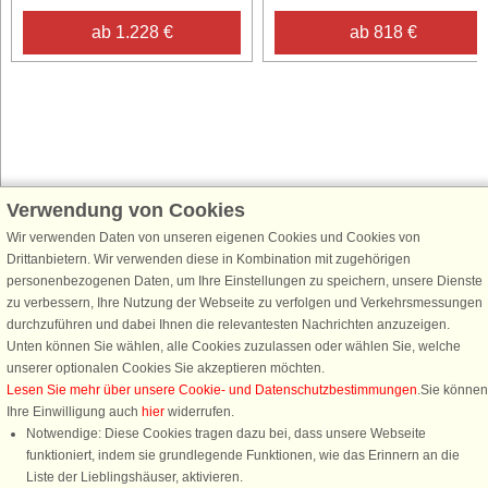
ab 1.228 €
ab 818 €
Verwendung von Cookies
Schließen Sie sich 100.000 Ferienhaus-Fans an
Wir verwenden Daten von unseren eigenen Cookies und Cookies von
Erhalten Sie einen
Willkommensgutschein von 25 €
für Ihren nächsten
Drittanbietern. Wir verwenden diese in Kombination mit zugehörigen
Ferienhausurlaub - melden Sie sich einfach für den DanCenter Newsletter
personenbezogenen Daten, um Ihre Einstellungen zu speichern, unsere Dienste
an. Verpassen Sie nie wieder exklusive Angebote, Gewinnspiele und
zu verbessern, Ihre Nutzung der Webseite zu verfolgen und Verkehrsmessungen
Urlaubstipps!
durchzuführen und dabei Ihnen die relevantesten Nachrichten anzuzeigen.
Unten können Sie wählen, alle Cookies zuzulassen oder wählen Sie, welche
unserer optionalen Cookies Sie akzeptieren möchten.
Lesen Sie mehr über unsere Cookie- und Datenschutzbestimmungen
.Sie können
Ihre Einwilligung auch
hier
widerrufen.
Newsletter abonnieren
Notwendige: Diese Cookies tragen dazu bei, dass unsere Webseite
funktioniert, indem sie grundlegende Funktionen, wie das Erinnern an die
Liste der Lieblingshäuser, aktivieren.