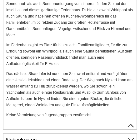
Sonnenauf- als auch Sonnenuntergang vom Inneren finden Sie auf der
Insel Lolland dieses geräumige Ferienhaus. Es bietet sowohl Whirlpool als
auch Sauna und hat einen offenen Küchen-/Wohnbereich für das
Familienleben, mit direktem Zugang zur großen Holzterrasse mit
Gartenmöbeln, Sonnenliegen, Vogelgezwitscher und Blick zu Himmel und
Meer.
Im Ferienhaus gibt es Platz für bis zu acht Familienmitglieder, für die zur
Erholung sowohl ein Whirlpool als auch eine Sauna bereitstehen. Auf dem
offenen, sonnigen Rasengrundstück findet man auch eine
Auflademöglichkeit für E-Autos.
Das nächste Strandufer ist nur einen Steinwurf entfernt und verfügt über
eine Umkleidekabine und einen Badesteg. Der Weg nach Nysted kann am
Wasser entlang zu Fuß zurückgelegt werden, wo Sie sowohl ein
Yachthafen als auch einige Restaurants und Ausblick zum Schloss von
Aalholm haben. In Nysted finden Sie einen guten Bäcker, die örtliche
Metzgerei, einen Weinladen und gute Einkaufsmöglichkeiten.
Keine Vermietung von Jugendgruppen erwünscht!
Nebenkosten