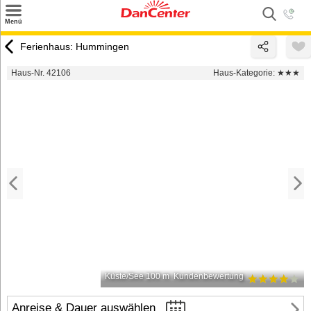
×
Menü
Suchen
Ferienhaus: Hummingen
Urlaubsziele
Haus-Nr. 42106
Haus-Kategorie:
★★★
Weitere Urlaubsziele
Angebote
Inspiration
Kontakt
Gut zu wissen
Login
Küste/See 100 m
Kundenbewertung
Anreise & Dauer auswählen