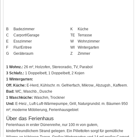
B
Badezimmer
K
Küche
C
Carport/Garage
TE
Terrasse
E
Esszimmer
W
Wohnzimmer
F
Flur/Entree
WI
Wintergarten
G
Geräteraum
Z
Zimmer
1 Wohnz.:
26 m², Holzofen, Stereoradio, TV, Parabol
3 Schlafz.:
1 Doppelbett, 1 Doppelbett, 2 Kojen
1 Wintergarten:
Off. Küche:
E-Herd, Kühlschr. m. Gefrierfach, Mikrow., Abzugsh., Kaffeem.
Bad:
WC, Waschb., Dusche
1 Waschküche:
Waschm, Trockner
Und:
E-Heiz., Luft-Luft-Wärmepumpe, Grill, Naturgrundst. m. Bäumen 950
m², moderne Möblierung, Ferienhausgebiet
Über das Ferienhaus
Ferienhaus in erster Dünenreihe, nur 100 m von gutem,
kinderfreundlichem Strand gelegen. Ein Pillettofen sorgt für gemütliche
Wärme an kühleren Tagen. Großer Wintergarten und 14 m² großer Carport.