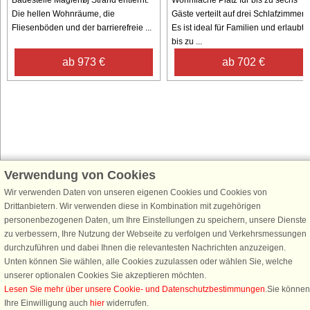
Badestelle Maglehøj Strand entfernt.
Wohnfläche Platz für bis zu sechs
Die hellen Wohnräume, die
Gäste verteilt auf drei Schlafzimmer.
Fliesenböden und der barrierefreie ...
Es ist ideal für Familien und erlaubt
bis zu ...
ab 973 €
ab 702 €
Verwendung von Cookies
Schließen Sie sich 100.000 Ferienhaus-Fans an
Wir verwenden Daten von unseren eigenen Cookies und Cookies von
Erhalten Sie einen
Willkommensgutschein von 25 €
für Ihren nächsten
Drittanbietern. Wir verwenden diese in Kombination mit zugehörigen
Ferienhausurlaub - melden Sie sich einfach für den DanCenter Newsletter
personenbezogenen Daten, um Ihre Einstellungen zu speichern, unsere Dienste
an. Verpassen Sie nie wieder exklusive Angebote, Gewinnspiele und
zu verbessern, Ihre Nutzung der Webseite zu verfolgen und Verkehrsmessungen
Urlaubstipps!
durchzuführen und dabei Ihnen die relevantesten Nachrichten anzuzeigen.
Unten können Sie wählen, alle Cookies zuzulassen oder wählen Sie, welche
unserer optionalen Cookies Sie akzeptieren möchten.
Lesen Sie mehr über unsere Cookie- und Datenschutzbestimmungen
.Sie können
Ihre Einwilligung auch
hier
widerrufen.