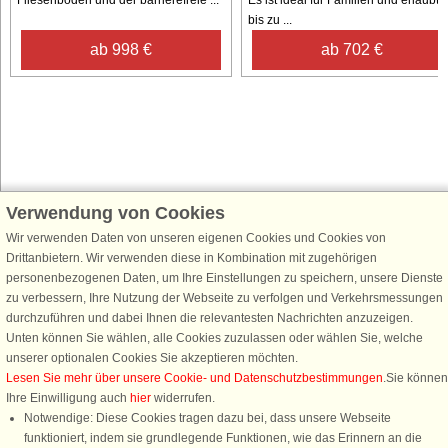
bis zu ...
ab 998 €
ab 702 €
Verwendung von Cookies
Schließen Sie sich 100.000 Ferienhaus-Fans an
Wir verwenden Daten von unseren eigenen Cookies und Cookies von
Erhalten Sie einen
Willkommensgutschein von 25 €
für Ihren nächsten
Drittanbietern. Wir verwenden diese in Kombination mit zugehörigen
Ferienhausurlaub - melden Sie sich einfach für den DanCenter Newsletter
personenbezogenen Daten, um Ihre Einstellungen zu speichern, unsere Dienste
an. Verpassen Sie nie wieder exklusive Angebote, Gewinnspiele und
zu verbessern, Ihre Nutzung der Webseite zu verfolgen und Verkehrsmessungen
Urlaubstipps!
durchzuführen und dabei Ihnen die relevantesten Nachrichten anzuzeigen.
Unten können Sie wählen, alle Cookies zuzulassen oder wählen Sie, welche
unserer optionalen Cookies Sie akzeptieren möchten.
Lesen Sie mehr über unsere Cookie- und Datenschutzbestimmungen
.Sie können
Ihre Einwilligung auch
hier
widerrufen.
Newsletter abonnieren
Notwendige: Diese Cookies tragen dazu bei, dass unsere Webseite
funktioniert, indem sie grundlegende Funktionen, wie das Erinnern an die