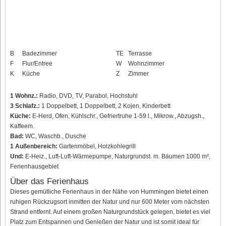
B
Badezimmer
TE
Terrasse
F
Flur/Entree
W
Wohnzimmer
K
Küche
Z
Zimmer
1 Wohnz.:
Radio, DVD, TV, Parabol, Hochstuhl
3 Schlafz.:
1 Doppelbett, 1 Doppelbett, 2 Kojen, Kinderbett
Küche:
E-Herd, Ofen, Kühlschr., Gefriertruhe 1-59 l., Mikrow., Abzugsh.,
Kaffeem.
Bad:
WC, Waschb., Dusche
1 Außenbereich:
Gartenmöbel, Holzkohlegrill
Und:
E-Heiz., Luft-Luft-Wärmepumpe, Naturgrundst. m. Bäumen 1000 m²,
Ferienhausgebiet
Über das Ferienhaus
Dieses gemütliche Ferienhaus in der Nähe von Hummingen bietet einen
ruhigen Rückzugsort inmitten der Natur und nur 600 Meter vom nächsten
Strand entfernt. Auf einem großen Naturgrundstück gelegen, bietet es viel
Platz zum Entspannen und Genießen der Natur und ist somit ideal für