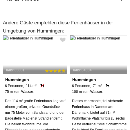
Andere Gäste empfehlen diese Ferienhäuser in der
Umgebung von Hummingen:
Haus: 65001
Haus: 64304
Hummingen
Hummingen
6 Personen, 114 m²
6 Personen, 71 m²
75 m zum Wasser.
100 m zum Wasser.
Das 114 m² große Ferienhaus liegt auf
Dieses charmante, frei stehende
einem großen, privaten Grundstück,
Ferienhaus in Dannemare,
nur 75 Meter vom Sandstrand und der
Dänemark, bietet auf 71 m²
Badestelle Maglehøj Strand entfernt.
Wohnfläche Platz für bis zu sechs
Die hellen Wohnräume, die
Gäste verteilt auf drei Schlafzimmer.
Fliesenböden und der barrierefreie ...
Es ist ideal für Familien und erlaubt