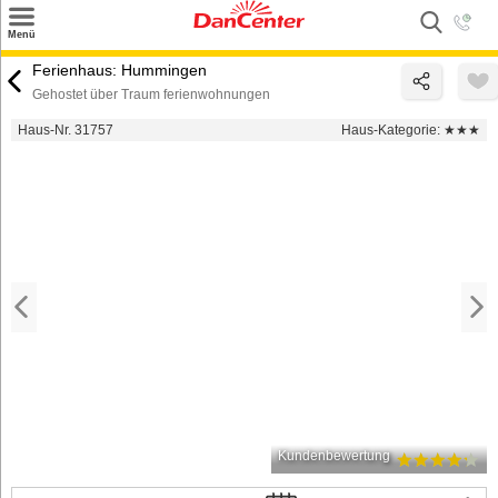
×
Menü
Suchen
Ferienhaus: Hummingen
Gehostet über Traum ferienwohnungen
Urlaubsziele
Haus-Nr. 31757
Haus-Kategorie:
★★★
Weitere Urlaubsziele
Angebote
Inspiration
Kontakt
Gut zu wissen
Login
Kundenbewertung