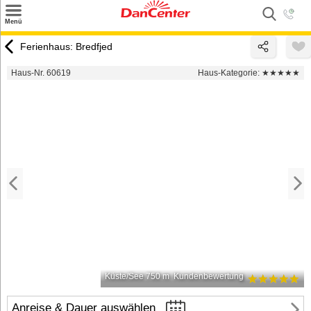
×
Menü
Suchen
Ferienhaus: Bredfjed
Urlaubsziele
Haus-Nr. 60619
Haus-Kategorie:
★★★★★
Weitere Urlaubsziele
Angebote
Inspiration
Kontakt
Gut zu wissen
Login
Küste/See 750 m
Kundenbewertung
Anreise & Dauer auswählen