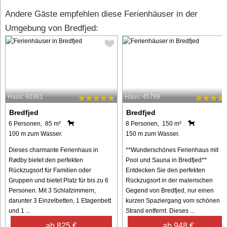
Andere Gäste empfehlen diese Ferienhäuser in der
Umgebung von Bredfjed:
Haus: 60361
Haus: 45789
Bredfjed
Bredfjed
6 Personen, 85 m²
8 Personen, 150 m²
100 m zum Wasser.
150 m zum Wasser.
Dieses charmante Ferienhaus in
**Wunderschönes Ferienhaus mit
Rødby bietet den perfekten
Pool und Sauna in Bredfjed**
Rückzugsort für Familien oder
Entdecken Sie den perfekten
Gruppen und bietet Platz für bis zu 6
Rückzugsort in der malerischen
Personen. Mit 3 Schlafzimmern,
Gegend von Bredfjed, nur einen
darunter 3 Einzelbetten, 1 Etagenbett
kurzen Spaziergang vom schönen
und 1 ...
Strand entfernt. Dieses ...
ab 825 €
ab 948 €