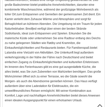
große Badezimmer bietet praktische Annehmlichkeiten, darunter eine
kombinierte Waschmaschine, während der großzügige Wohnbereich als
toller Ort zum Entspannen und Genießen der gemeinsamen Zeit dient. Ein
Kamin verleiht dem Zuhause Wärme und Atmosphäre und sorgt für
Behaglichkeit an kühleren Abenden. Die Umgebung ist ein Traum für jeden
Naturliebhaber. Bredfjed verfügt über einen der besten Strände
Südlollands, ideal zum Entspannen und Spielen. Erkunden Sie die
malerische Küste oder unternehmen Sie eine Radtour entlang des Deichs
zu nahe gelegenen Städten wie Rødby und Kramnitze, die
Einkaufsmöglichkeiten und Restaurants bieten. Für Familienspaß bietet
Lalandia eine Vielzahl von Aktivitäten. Die Unterkunft liegt außerdem
verkehrsgünstig in der Nähe der Fähre nach Deutschland und bietet
einfachen Zugang zu Einkaufsmöglichkeiten und kulturellen Erlebnissen.
Im Inneren des Ferienhauses gibt es eine gut ausgestattete Küche, die
alles bietet, was Sie zum Zubereiten von Mahlzeiten benötigen. Das große
Wohnzimmer öffnet sich zu einer Terrasse, wo die Gäste sowohl die
Morgen- als auch die Abendsonne genießen können. Das Haus verfügt
außerdem über eine Ladestation für Elektroautos, die ein
umweltfreundliches Reisen ermöglicht. Mit seiner Kombination aus
Komfort, Lage und nachhaltigen Annehmlichkeiten bietet dieses Anwesen
einen idealen Ausgangspunkt für einen erholsamen Urlaub.