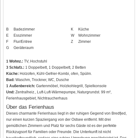
B
Badezimmer
K
Küche
E
Esszimmer
W
Wohnzimmer
F
Flur/Entree
Z
Zimmer
G
Geräteraum
1 Wohnz.:
TV, Hochstuhl
3 Schlafz.:
1 Doppelbett, 1 Doppelbett, 2 Betten
Küche:
Holzofen, Kühl-Gefrier-Kombi, ofen, Spülm.
Bad:
Waschm, Trockner, WC, Dusche
1 Außenbereich:
Gartenmöbel, Holzkohlegrill, Spielkonsole
Und:
Zentralheiz., Luft-Luft-Wärmepumpe, Naturgrundst. 99 m²,
Ferienhausgebiet, Nichtraucherhaus
Über das Ferienhaus
Dieses charmante Ferienhaus liegt in der ruhigen Gegend von Bredfjed,
nur einen kurzen Spaziergang von der Ostsee entfernt. Mit drei
gemütlichen Zimmern und Platz für sechs Gäste ist es der perfekte
Rückzugsort für Familien oder Freunde. Die Unterkunft ist nicht
haustierfreundlich, sodass eine ruhige Umgebung gewährleistet ist. Das