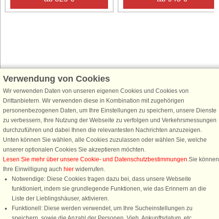
Verwendung von Cookies
Schließen Sie sich 100.000 Ferienhaus-Fans an
Wir verwenden Daten von unseren eigenen Cookies und Cookies von
Erhalten Sie einen
Willkommensgutschein von 25 €
für Ihren nächsten
Drittanbietern. Wir verwenden diese in Kombination mit zugehörigen
Ferienhausurlaub - melden Sie sich einfach für den DanCenter Newsletter
personenbezogenen Daten, um Ihre Einstellungen zu speichern, unsere Dienste
an. Verpassen Sie nie wieder exklusive Angebote, Gewinnspiele und
zu verbessern, Ihre Nutzung der Webseite zu verfolgen und Verkehrsmessungen
Urlaubstipps!
durchzuführen und dabei Ihnen die relevantesten Nachrichten anzuzeigen.
Unten können Sie wählen, alle Cookies zuzulassen oder wählen Sie, welche
unserer optionalen Cookies Sie akzeptieren möchten.
Lesen Sie mehr über unsere Cookie- und Datenschutzbestimmungen
.Sie können
Ihre Einwilligung auch
hier
widerrufen.
Newsletter abonnieren
Notwendige: Diese Cookies tragen dazu bei, dass unsere Webseite
funktioniert, indem sie grundlegende Funktionen, wie das Erinnern an die
Liste der Lieblingshäuser, aktivieren.
Funktionell: Diese werden verwendet, um Ihre Sucheinstellungen zu
speichern, sowie die Anzahl der Personen, Vieh, Ankunftsdatum, etc.