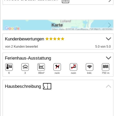
Karte
Kundenbewertungen
von 2 Kunden bewertet
5.0 von 5.0
Ferienhaus-Ausstattung
6
3
99m²
nein
nein
Inkl.
750 m
Hausbeschreibung