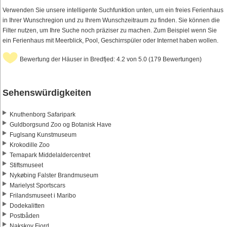
Verwenden Sie unsere intelligente Suchfunktion unten, um ein freies Ferienhaus
in Ihrer Wunschregion und zu Ihrem Wunschzeitraum zu finden. Sie können die
Filter nutzen, um Ihre Suche noch präziser zu machen. Zum Beispiel wenn Sie
ein Ferienhaus mit Meerblick, Pool, Geschirrspüler oder Internet haben wollen.
Bewertung der Häuser in Bredfjed: 4.2 von 5.0 (179 Bewertungen)
Sehenswürdigkeiten
Knuthenborg Safaripark
Guldborgsund Zoo og Botanisk Have
Fuglsang Kunstmuseum
Krokodille Zoo
Temapark Middelaldercentret
Stiftsmuseet
Nykøbing Falster Brandmuseum
Marielyst Sportscars
Frilandsmuseet i Maribo
Dodekalitten
Postbåden
Nakskov Fjord