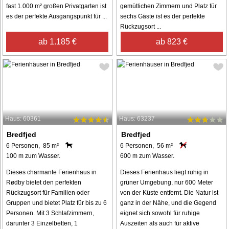
fast 1.000 m² großen Privatgarten ist
gemütlichen Zimmern und Platz für
es der perfekte Ausgangspunkt für ...
sechs Gäste ist es der perfekte
Rückzugsort ...
ab 1.185 €
ab 823 €
Haus: 60361
Haus: 63237
Bredfjed
Bredfjed
6 Personen, 85 m²
6 Personen, 56 m²
100 m zum Wasser.
600 m zum Wasser.
Dieses charmante Ferienhaus in
Dieses Ferienhaus liegt ruhig in
Rødby bietet den perfekten
grüner Umgebung, nur 600 Meter
Rückzugsort für Familien oder
von der Küste entfernt. Die Natur ist
Gruppen und bietet Platz für bis zu 6
ganz in der Nähe, und die Gegend
Personen. Mit 3 Schlafzimmern,
eignet sich sowohl für ruhige
darunter 3 Einzelbetten, 1
Auszeiten als auch für aktive