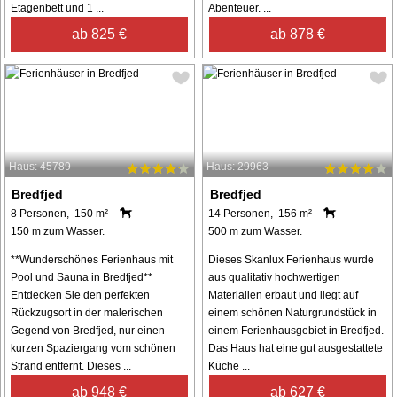
Etagenbett und 1 ...
Abenteuer. ...
ab 825 €
ab 878 €
Haus: 45789
Haus: 29963
Bredfjed
Bredfjed
8 Personen, 150 m²
14 Personen, 156 m²
150 m zum Wasser.
500 m zum Wasser.
**Wunderschönes Ferienhaus mit
Dieses Skanlux Ferienhaus wurde
Pool und Sauna in Bredfjed**
aus qualitativ hochwertigen
Entdecken Sie den perfekten
Materialien erbaut und liegt auf
Rückzugsort in der malerischen
einem schönen Naturgrundstück in
Gegend von Bredfjed, nur einen
einem Ferienhausgebiet in Bredfjed.
kurzen Spaziergang vom schönen
Das Haus hat eine gut ausgestattete
Strand entfernt. Dieses ...
Küche ...
ab 948 €
ab 627 €