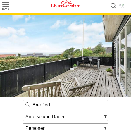
×
Menü
Suchen
Urlaubsziele
Weitere Urlaubsziele
Angebote
Inspiration
Kontakt
Gut zu wissen
Login
Bredfjed
Anreise und Dauer
Personen