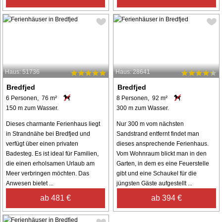
Haus: 51736
Haus: 28641
Bredfjed
Bredfjed
6 Personen, 76 m²
8 Personen, 92 m²
150 m zum Wasser.
300 m zum Wasser.
Dieses charmante Ferienhaus liegt
Nur 300 m vom nächsten
in Strandnähe bei Bredfjed und
Sandstrand entfernt findet man
verfügt über einen privaten
dieses ansprechende Ferienhaus.
Badesteg. Es ist ideal für Familien,
Vom Wohnraum blickt man in den
die einen erholsamen Urlaub am
Garten, in dem es eine Feuerstelle
Meer verbringen möchten. Das
gibt und eine Schaukel für die
Anwesen bietet ...
jüngsten Gäste aufgestellt ...
ab 481 €
ab 394 €