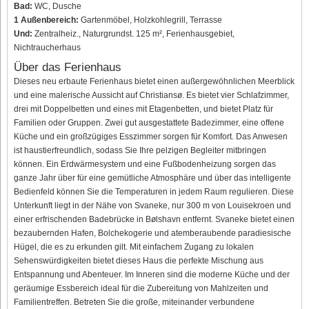
Bad:
WC, Dusche
1 Außenbereich:
Gartenmöbel, Holzkohlegrill, Terrasse
Und:
Zentralheiz., Naturgrundst. 125 m², Ferienhausgebiet,
Nichtraucherhaus
Über das Ferienhaus
Dieses neu erbaute Ferienhaus bietet einen außergewöhnlichen Meerblick
und eine malerische Aussicht auf Christiansø. Es bietet vier Schlafzimmer,
drei mit Doppelbetten und eines mit Etagenbetten, und bietet Platz für
Familien oder Gruppen. Zwei gut ausgestattete Badezimmer, eine offene
Küche und ein großzügiges Esszimmer sorgen für Komfort. Das Anwesen
ist haustierfreundlich, sodass Sie Ihre pelzigen Begleiter mitbringen
können. Ein Erdwärmesystem und eine Fußbodenheizung sorgen das
ganze Jahr über für eine gemütliche Atmosphäre und über das intelligente
Bedienfeld können Sie die Temperaturen in jedem Raum regulieren. Diese
Unterkunft liegt in der Nähe von Svaneke, nur 300 m von Louisekroen und
einer erfrischenden Badebrücke in Bølshavn entfernt. Svaneke bietet einen
bezaubernden Hafen, Bolchekogerie und atemberaubende paradiesische
Hügel, die es zu erkunden gilt. Mit einfachem Zugang zu lokalen
Sehenswürdigkeiten bietet dieses Haus die perfekte Mischung aus
Entspannung und Abenteuer. Im Inneren sind die moderne Küche und der
geräumige Essbereich ideal für die Zubereitung von Mahlzeiten und
Familientreffen. Betreten Sie die große, miteinander verbundene