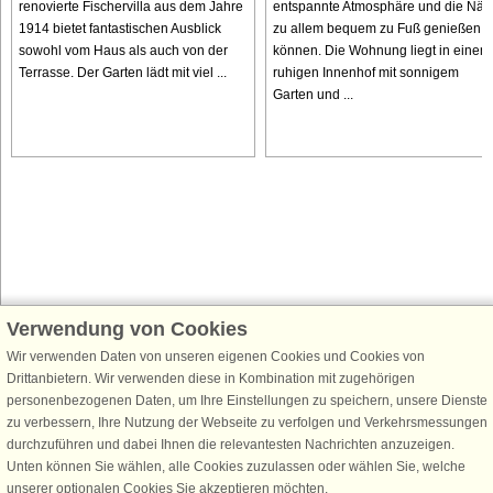
renovierte Fischervilla aus dem Jahre
entspannte Atmosphäre und die Näh
1914 bietet fantastischen Ausblick
zu allem bequem zu Fuß genießen
sowohl vom Haus als auch von der
können. Die Wohnung liegt in einem
Terrasse. Der Garten lädt mit viel ...
ruhigen Innenhof mit sonnigem
Garten und ...
Verwendung von Cookies
Schließen Sie sich 100.000 Ferienhaus-Fans an
Erhalten Sie einen
Willkommensgutschein von 25 €
für Ihren nächsten
Wir verwenden Daten von unseren eigenen Cookies und Cookies von
Ferienhausurlaub - melden Sie sich einfach für den DanCenter Newsletter
Drittanbietern. Wir verwenden diese in Kombination mit zugehörigen
an. Verpassen Sie nie wieder exklusive Angebote, Gewinnspiele und
personenbezogenen Daten, um Ihre Einstellungen zu speichern, unsere Dienste
Urlaubstipps!
zu verbessern, Ihre Nutzung der Webseite zu verfolgen und Verkehrsmessungen
durchzuführen und dabei Ihnen die relevantesten Nachrichten anzuzeigen.
Unten können Sie wählen, alle Cookies zuzulassen oder wählen Sie, welche
unserer optionalen Cookies Sie akzeptieren möchten.