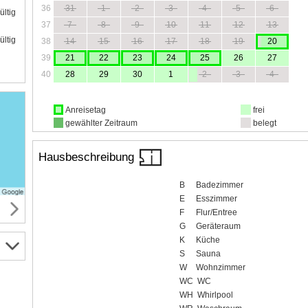
36
31
1
2
3
4
5
6
ültig
37
7
8
9
10
11
12
13
ültig
38
14
15
16
17
18
19
20
39
21
22
23
24
25
26
27
40
28
29
30
1
2
3
4
Anreisetag
frei
gewählter Zeitraum
belegt
Hausbeschreibung
B
Badezimmer
E
Esszimmer
F
Flur/Entree
G
Geräteraum
K
Küche
S
Sauna
W
Wohnzimmer
WC
WC
WH
Whirlpool