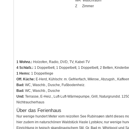
WR
Waschraum
Z
Zimmer
1 Wohnz.:
Holzofen, Radio, DVD, TV, Kabel-TV
4 Schlafz.:
1 Doppelbett, 1 Doppelbett, 1 Doppelbett, 2 Betten, Kinderbe
1 Hems:
1 Doppelliege
Off. Küche:
E-Herd, Kühlschr. m. Gefrierfach, Mikrow., Abzugsh., Kaffe
Bad:
WC, Waschb., Dusche, Fußbodenheiz.
Bad:
WC, Waschb., Dusche
Und:
Terrasse, E-Heiz., Luft-Luft-Wärmepumpe, Grill, Naturgrundst. 12
Nichtraucherhaus
Über das Ferienhaus
Nur wenige hundert Meter vom reizollen See Rubinsøen steht dieses m
hier zudem im naturschönen Waldstück Hasle Lystskov, nur wenige hun
Einrichtung in typisch skandinavischem Stil. Gr. Bad m. Whirlpool und 