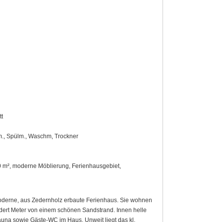
tt
em., Spülm., Waschm, Trockner
50 m², moderne Möblierung, Ferienhausgebiet,
oderne, aus Zedernholz erbaute Ferienhaus. Sie wohnen
dert Meter von einem schönen Sandstrand. Innen helle
Sauna sowie Gäste-WC im Haus. Unweit liegt das kl.