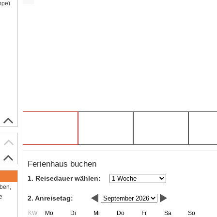
mpe)
Ferienhaus buchen
1. Reisedauer wählen:
aben,
e
2. Anreisetag:
KW
Mo
Di
Mi
Do
Fr
Sa
So