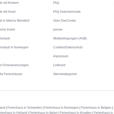
ub mit Kindern
FAQ
ub mit Hund
FAQ Gutscheincode
ub in Marina Wendtorf
Über DanCenter
sche Inseln
presse
lurlaub
Mietbedingungen (AGB)
lurlaub in Norwegen
Cookies/Datenschutz
Impressum
m Ferienwohnumgen
Lieferant
lla Ferienhäuser
Sternekategorien
land
|
Ferienhaus in Schweden
|
Ferienhaus in Norwegen
|
Ferienhaus in Belgien
|
rienhaus in Holland
|
Ferienhaus in Italien
|
Ferienhaus in Kroatien
|
Ferienhaus in 