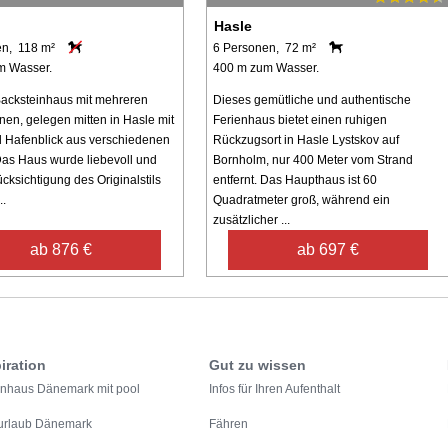
Hasle
en, 118 m²
6 Personen, 72 m²
m Wasser.
400 m zum Wasser.
Backsteinhaus mit mehreren
Dieses gemütliche und authentische
n, gelegen mitten in Hasle mit
Ferienhaus bietet einen ruhigen
 Hafenblick aus verschiedenen
Rückzugsort in Hasle Lystskov auf
as Haus wurde liebevoll und
Bornholm, nur 400 Meter vom Strand
cksichtigung des Originalstils
entfernt. Das Haupthaus ist 60
..
Quadratmeter groß, während ein
zusätzlicher ...
ab 876 €
ab 697 €
iration
Gut zu wissen
enhaus Dänemark mit pool
Infos für Ihren Aufenthalt
urlaub Dänemark
Fähren