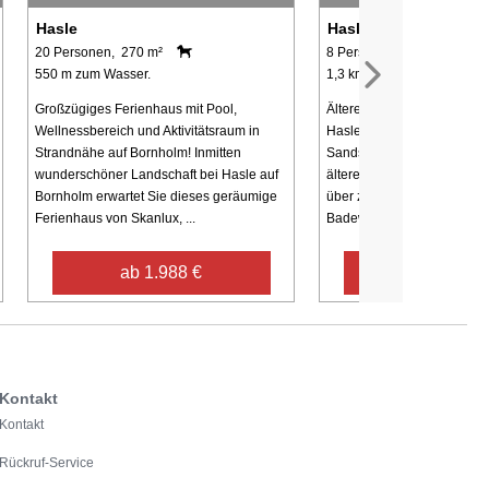
Hasle
Hasle
20 Personen, 270 m²
8 Personen, 147 m²
550 m zum Wasser.
1,3 km zum Wasser.
Großzügiges Ferienhaus mit Pool,
Älteres Bauernhaus zwisc
Wellnessbereich und Aktivitätsraum in
Hasle, nicht weit vom Wal
Strandnähe auf Bornholm! Inmitten
Sandstrand entfernt. Das Ha
wunderschöner Landschaft bei Hasle auf
älterem Mobiliar eingericht
Bornholm erwartet Sie dieses geräumige
über zwei Badezimmer, ein
Ferienhaus von Skanlux, ...
Badewanne. ...
ab 1.988 €
ab 618 €
Kontakt
Kontakt
Rückruf-Service