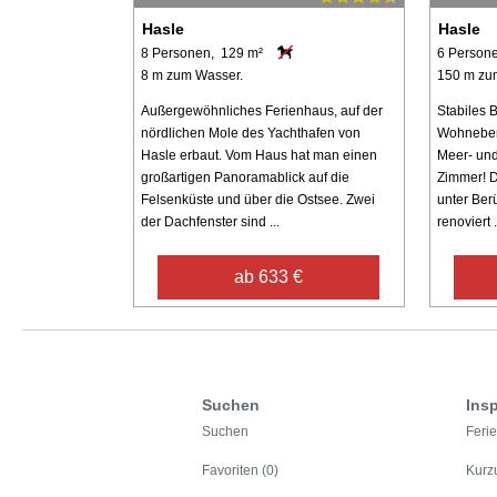
Hasle
Hasle
8 Personen, 129 m²
6 Person
8 m zum Wasser.
150 m zu
Außergewöhnliches Ferienhaus, auf der
Stabiles 
nördlichen Mole des Yachthafen von
Wohnebene
Hasle erbaut. Vom Haus hat man einen
Meer- und
großartigen Panoramablick auf die
Zimmer! D
Felsenküste und über die Ostsee. Zwei
unter Berü
der Dachfenster sind ...
renoviert .
ab 633 €
Suchen
Insp
Suchen
Feri
Favoriten (0)
Kurz