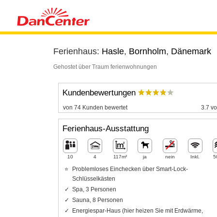
Ferienhaus:
Hasle
,
Bornholm
,
Dänemark
Gehostet über Traum ferienwohnungen
Kundenbewertungen
von 74 Kunden bewertet
3.7 vo
Ferienhaus-Ausstattung
10
4
117m²
ja
nein
Inkl.
5
Problemloses Einchecken über Smart-Lock-
Schlüsselkästen
Spa, 3 Personen
Sauna, 8 Personen
Energiespar-Haus (hier heizen Sie mit Erdwärme,