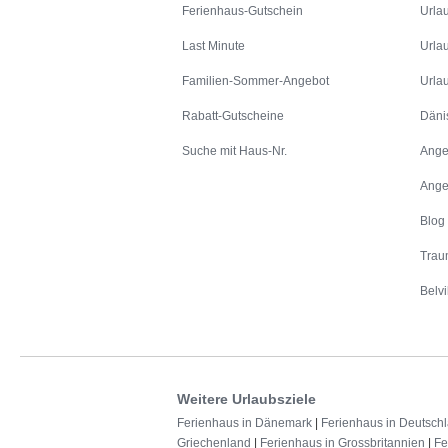
Ferienhaus-Gutschein
Urla
Last Minute
Urla
Familien-Sommer-Angebot
Urla
Rabatt-Gutscheine
Däni
Suche mit Haus-Nr.
Ange
Ange
Blog
Trau
Belvi
Weitere Urlaubsziele
Ferienhaus in Dänemark
|
Ferienhaus in Deutsch
Griechenland
|
Ferienhaus in Grossbritannien
|
Fe