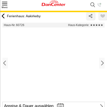
×
Menü
Suchen
Ferienhaus: Aakirkeby
Urlaubsziele
Haus-Nr. 60726
Haus-Kategorie:
★★★★★
Weitere Urlaubsziele
Angebote
Inspiration
Kontakt
Gut zu wissen
Login
Anreise & Dauer auswählen