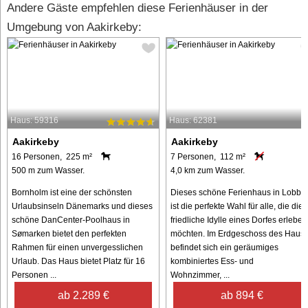
Andere Gäste empfehlen diese Ferienhäuser in der
Umgebung von Aakirkeby:
Haus: 59316
Haus: 62381
Aakirkeby
Aakirkeby
16 Personen, 225 m²
7 Personen, 112 m²
500 m zum Wasser.
4,0 km zum Wasser.
Bornholm ist eine der schönsten
Dieses schöne Ferienhaus in Lobb
Urlaubsinseln Dänemarks und dieses
ist die perfekte Wahl für alle, die die
schöne DanCenter-Poolhaus in
friedliche Idylle eines Dorfes erleben
Sømarken bietet den perfekten
möchten. Im Erdgeschoss des Haus
Rahmen für einen unvergesslichen
befindet sich ein geräumiges
Urlaub. Das Haus bietet Platz für 16
kombiniertes Ess- und
Personen ...
Wohnzimmer, ...
ab 2.289 €
ab 894 €