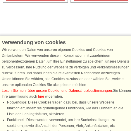
Verwendung von Cookies
Schließen Sie sich 100.000 Ferienhaus-Fans an
Wir verwenden Daten von unseren eigenen Cookies und Cookies von
Erhalten Sie einen
Willkommensgutschein von 25 €
für Ihren nächsten
Drittanbietern. Wir verwenden diese in Kombination mit zugehörigen
Ferienhausurlaub - melden Sie sich einfach für den DanCenter Newsletter
personenbezogenen Daten, um Ihre Einstellungen zu speichern, unsere Dienste
an. Verpassen Sie nie wieder exklusive Angebote, Gewinnspiele und
zu verbessern, Ihre Nutzung der Webseite zu verfolgen und Verkehrsmessungen
Urlaubstipps!
durchzuführen und dabei Ihnen die relevantesten Nachrichten anzuzeigen.
Unten können Sie wählen, alle Cookies zuzulassen oder wählen Sie, welche
unserer optionalen Cookies Sie akzeptieren möchten.
Lesen Sie mehr über unsere Cookie- und Datenschutzbestimmungen
.Sie können
Ihre Einwilligung auch
hier
widerrufen.
Newsletter abonnieren
Notwendige: Diese Cookies tragen dazu bei, dass unsere Webseite
funktioniert, indem sie grundlegende Funktionen, wie das Erinnern an die
Liste der Lieblingshäuser, aktivieren.
Funktionell: Diese werden verwendet, um Ihre Sucheinstellungen zu
speichern, sowie die Anzahl der Personen, Vieh, Ankunftsdatum, etc.
Folgen Sie uns: