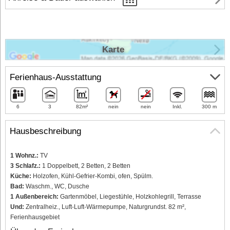
Karte
Ferienhaus-Ausstattung
6
3
82m²
nein
nein
Inkl.
300 m
Hausbeschreibung
1 Wohnz.:
TV
3 Schlafz.:
1 Doppelbett, 2 Betten, 2 Betten
Küche:
Holzofen, Kühl-Gefrier-Kombi, ofen, Spülm.
Bad:
Waschm., WC, Dusche
1 Außenbereich:
Gartenmöbel, Liegestühle, Holzkohlegrill, Terrasse
Und:
Zentralheiz., Luft-Luft-Wärmepumpe, Naturgrundst. 82 m²,
Ferienhausgebiet