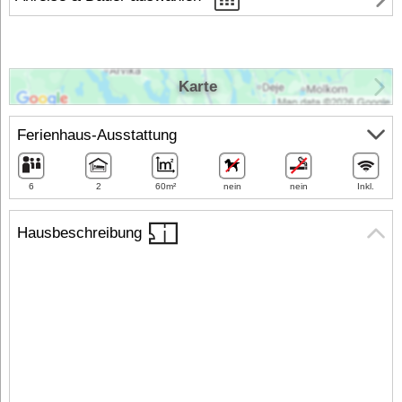
Karte
Ferienhaus-Ausstattung
6
2
60m²
nein
nein
Inkl.
Hausbeschreibung