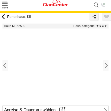
×
Menü
Suchen
Ferienhaus: Kil
Urlaubsziele
Haus-Nr. 62590
Haus-Kategorie:
★★★★
Weitere Urlaubsziele
Angebote
Inspiration
Kontakt
Gut zu wissen
Login
Anreise & Dauer auswählen