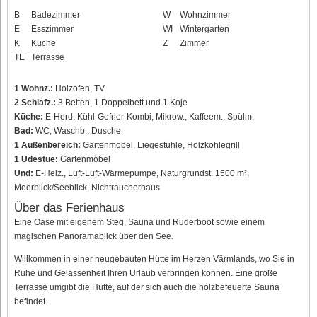
B
Badezimmer
W
Wohnzimmer
E
Esszimmer
WI
Wintergarten
K
Küche
Z
Zimmer
TE
Terrasse
1 Wohnz.:
Holzofen, TV
2 Schlafz.:
3 Betten, 1 Doppelbett und 1 Koje
Küche:
E-Herd, Kühl-Gefrier-Kombi, Mikrow., Kaffeem., Spülm.
Bad:
WC, Waschb., Dusche
1 Außenbereich:
Gartenmöbel, Liegestühle, Holzkohlegrill
1 Udestue:
Gartenmöbel
Und:
E-Heiz., Luft-Luft-Wärmepumpe, Naturgrundst. 1500 m²,
Meerblick/Seeblick, Nichtraucherhaus
Über das Ferienhaus
Eine Oase mit eigenem Steg, Sauna und Ruderboot sowie einem
magischen Panoramablick über den See.
Willkommen in einer neugebauten Hütte im Herzen Värmlands, wo Sie in
Ruhe und Gelassenheit Ihren Urlaub verbringen können. Eine große
Terrasse umgibt die Hütte, auf der sich auch die holzbefeuerte Sauna
befindet.