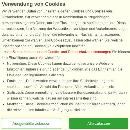
Verwendung von Cookies
Schließen Sie sich 100.000 Ferienhaus-Fans an
Wir verwenden Daten von unseren eigenen Cookies und Cookies von
Erhalten Sie einen
Willkommensgutschein von 25 €
für Ihren nächsten
Drittanbietern. Wir verwenden diese in Kombination mit zugehörigen
Ferienhausurlaub - melden Sie sich einfach für den DanCenter Newsletter
personenbezogenen Daten, um Ihre Einstellungen zu speichern, unsere Dienste
an. Verpassen Sie nie wieder exklusive Angebote, Gewinnspiele und
zu verbessern, Ihre Nutzung der Webseite zu verfolgen und Verkehrsmessungen
Urlaubstipps!
durchzuführen und dabei Ihnen die relevantesten Nachrichten anzuzeigen.
Unten können Sie wählen, alle Cookies zuzulassen oder wählen Sie, welche
unserer optionalen Cookies Sie akzeptieren möchten.
Lesen Sie mehr über unsere Cookie- und Datenschutzbestimmungen
.Sie können
Ihre Einwilligung auch
hier
widerrufen.
Newsletter abonnieren
Notwendige: Diese Cookies tragen dazu bei, dass unsere Webseite
funktioniert, indem sie grundlegende Funktionen, wie das Erinnern an die
Liste der Lieblingshäuser, aktivieren.
Funktionell: Diese werden verwendet, um Ihre Sucheinstellungen zu
speichern, sowie die Anzahl der Personen, Vieh, Ankunftsdatum, etc.
Folgen Sie uns:
Statistisch: Diese ermöglichen eine bessere Benutzererfahrung, da wir dann
Rufen Sie an, um zu buchen
wissen können, welche Häuser am interessantesten sind.
DanCenter Kundenbewertung
Marketing: Diese Cookies ermöglichen es uns und unseren Partnern, Ihnen
4,1 von 5
die relevantesten Inhalte zur Verfügung zu stellen.
basierend auf mehr 135.870 Kundenbewertungen
Ausgewählte zulassen
Alle zulassen
Sie sind hier: Kil, Värmland, Schweden, Ferienhaus 62590, 6 Personen