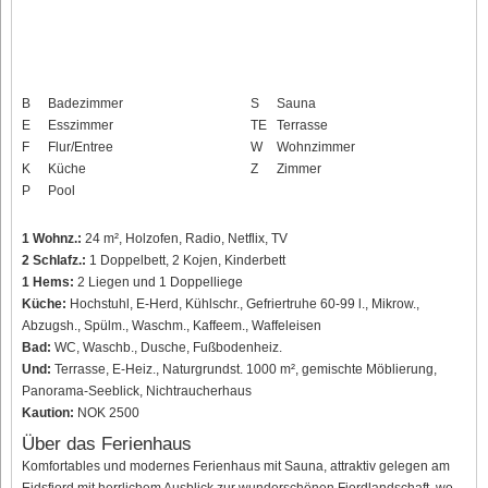
B
Badezimmer
S
Sauna
E
Esszimmer
TE
Terrasse
F
Flur/Entree
W
Wohnzimmer
K
Küche
Z
Zimmer
P
Pool
1 Wohnz.:
24 m², Holzofen, Radio, Netflix, TV
2 Schlafz.:
1 Doppelbett, 2 Kojen, Kinderbett
1 Hems:
2 Liegen und 1 Doppelliege
Küche:
Hochstuhl, E-Herd, Kühlschr., Gefriertruhe 60-99 l., Mikrow.,
Abzugsh., Spülm., Waschm., Kaffeem., Waffeleisen
Bad:
WC, Waschb., Dusche, Fußbodenheiz.
Und:
Terrasse, E-Heiz., Naturgrundst. 1000 m², gemischte Möblierung,
Panorama-Seeblick, Nichtraucherhaus
Kaution:
NOK 2500
Über das Ferienhaus
Komfortables und modernes Ferienhaus mit Sauna, attraktiv gelegen am
Eidsfjord mit herrlichem Ausblick zur wunderschönen Fjordlandschaft, wo