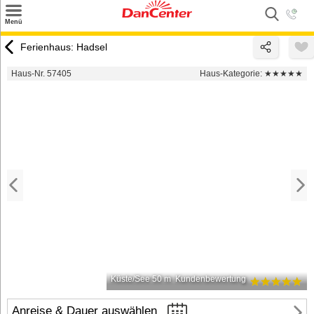
×
Menü
Suchen
Ferienhaus: Hadsel
Urlaubsziele
Haus-Nr. 57405
Haus-Kategorie:
★★★★★
Weitere Urlaubsziele
Angebote
Inspiration
Kontakt
Gut zu wissen
Login
Küste/See 50 m
Kundenbewertung
Anreise & Dauer auswählen