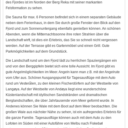
des Fjordes ist im Norden der Berg Reka mit seiner markanten
Felsformation zu sehen.
Die Sauna für max. 6 Personen befindet sich in einem separaten Gebäude
neben dem Ferienhaus, in dem Sie durch große Fenster den Blick auf den
Fjord und zum Sonnenuntergang ebenfalls genießen können. An schönen
Abenden, wenn die Mitternachtssonne ihre roten Strahlen über die
Landschaft wirft, ist dies ein Erlebnis, das Sie so schnell nicht vergessen
werden. Auf der Terrasse gibt es Gartenmöbel und einen Grill. Gute
Parkmöglichkeiten auf dem Grundstück.
Die Landschaft rund um den Fjord lädt zu herrlichen Spaziergängen ein
und von den Berggipfeln bietet sich eine tolle Aussicht. Im Fjord gibt es
gute Angelmöglichkeiten im Meer. Angeln kann man z.B. mit der Angelrute
vom Ufer aus. Schöner Ausgangspunkt für Tagesausflüge mit dem Auto
rund um Vesterålen, zu den kleinen Fischerdörfern auf der Westseite von
Langøya. Auf der Westseite von Andøya liegt eine wunderschöne
Küstenlandschaft mit idyllischen Sandstränden und dramatischen
Berglandschaften, die über Jahrtausende vom Meer geformt wurde. In
Andenes können Sie Wale mit dem Boot auf dem Meer beobachten. Die
großen Wale aus nächster Nähe zu sehen, ist ein aufregendes Erlebnis für
die ganze Familie. Tagesausflüge können auch mit dem Auto zu den
Lofoten im Süden mit einer Autofähre von Melbu nach Fiskebøl