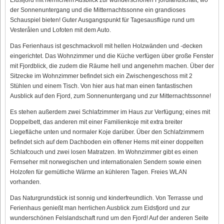
der Sonnenuntergang und die Mitternachtssonne ein grandioses
Schauspiel bieten! Guter Ausgangspunkt für Tagesausflüge rund um
Vesterålen und Lofoten mit dem Auto.
Das Ferienhaus ist geschmackvoll mit hellen Holzwänden und -decken
eingerichtet. Das Wohnzimmer und die Küche verfügen über große Fenster
mit Fjordblick, die zudem die Räume hell und angenehm machen. Über der
Sitzecke im Wohnzimmer befindet sich ein Zwischengeschoss mit 2
Stühlen und einem Tisch. Von hier aus hat man einen fantastischen
Ausblick auf den Fjord, zum Sonnenuntergang und zur Mitternachtssonne!
Es stehen außerdem zwei Schlafzimmer im Haus zur Verfügung; eines mit
Doppelbett, das anderen mit einer Familienkoje mit extra breiter
Liegefläche unten und normaler Koje darüber. Über den Schlafzimmern
befindet sich auf dem Dachboden ein offener Hems mit einer doppelten
Schlafcouch und zwei losen Matratzen. Im Wohnzimmer gibt es einen
Fernseher mit norwegischen und internationalen Sendern sowie einen
Holzofen für gemütliche Wärme an kühleren Tagen. Freies WLAN
vorhanden.
Das Naturgrundstück ist sonnig und kinderfreundlich. Von Terrasse und
Ferienhaus genießt man herrlichen Ausblick zum Eidsfjord und zur
wunderschönen Felslandschaft rund um den Fjord! Auf der anderen Seite