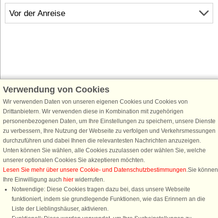
Vor der Anreise
Verwendung von Cookies
Schließen Sie sich 100.000 Ferienhaus-Fans an
Wir verwenden Daten von unseren eigenen Cookies und Cookies von
Erhalten Sie einen
Willkommensgutschein von 25 €
für Ihren nächsten
Drittanbietern. Wir verwenden diese in Kombination mit zugehörigen
Ferienhausurlaub - melden Sie sich einfach für den DanCenter Newsletter
personenbezogenen Daten, um Ihre Einstellungen zu speichern, unsere Dienste
an. Verpassen Sie nie wieder exklusive Angebote, Gewinnspiele und
zu verbessern, Ihre Nutzung der Webseite zu verfolgen und Verkehrsmessungen
Urlaubstipps!
durchzuführen und dabei Ihnen die relevantesten Nachrichten anzuzeigen.
Unten können Sie wählen, alle Cookies zuzulassen oder wählen Sie, welche
unserer optionalen Cookies Sie akzeptieren möchten.
Lesen Sie mehr über unsere Cookie- und Datenschutzbestimmungen
.Sie können
Ihre Einwilligung auch
hier
widerrufen.
Newsletter abonnieren
Notwendige: Diese Cookies tragen dazu bei, dass unsere Webseite
funktioniert, indem sie grundlegende Funktionen, wie das Erinnern an die
Liste der Lieblingshäuser, aktivieren.