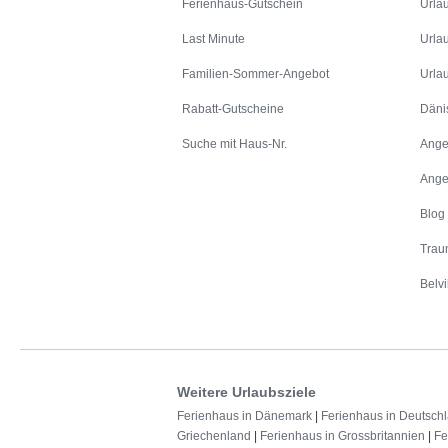
Ferienhaus-Gutschein
Urla
Last Minute
Urla
Familien-Sommer-Angebot
Urla
Rabatt-Gutscheine
Däni
Suche mit Haus-Nr.
Ange
Ange
Blog
Trau
Belvi
Weitere Urlaubsziele
Ferienhaus in Dänemark
|
Ferienhaus in Deutsch
Griechenland
|
Ferienhaus in Grossbritannien
|
Fe