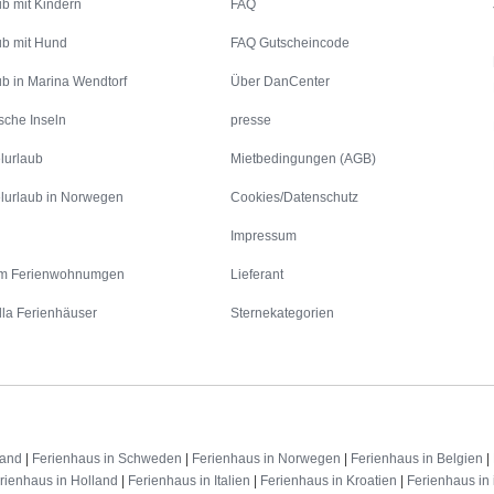
ub mit Kindern
FAQ
ub mit Hund
FAQ Gutscheincode
ub in Marina Wendtorf
Über DanCenter
sche Inseln
presse
lurlaub
Mietbedingungen (AGB)
lurlaub in Norwegen
Cookies/Datenschutz
Impressum
m Ferienwohnumgen
Lieferant
lla Ferienhäuser
Sternekategorien
land
|
Ferienhaus in Schweden
|
Ferienhaus in Norwegen
|
Ferienhaus in Belgien
|
rienhaus in Holland
|
Ferienhaus in Italien
|
Ferienhaus in Kroatien
|
Ferienhaus in 