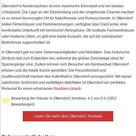
Otterndorf in Niedersachsen ist eine malerische Kleinstadt und ein ideales
Urlaubsziel. Die Lage an der Elbmündung und der umgebende Charme machen
es zu einem bevorzugten Ort für Naturfreunde und Ruhesuchende. In Otterndorf
bieten Ferienhäuser und Ferienwohnungen, verfügbar über DanCenter, eine
komfortable Unterkunft mit heimischer Atmosphäre. Ob rustikale Fachwerkhäuser
oder moderne Villen, es gibt eine breite Auswahl, die auf die individuellen
Bedürfnisse zugeschnitten ist.
In Otterndorf gibt es viele Sehenswürdigkeiten und Aktivitäten. Das historische
Zentrum lädt zum Entdecken ein, während die grünen Deichwege ideal für
Spaziergänge sind. Zudem können sich Besucher am Nordseebad Otterndorf
erholen und die lokale Küche genießen. Die Freundlichkeit und
Gastfreundschaft machen den Aufenthalt in Otterndorf unvergesslich. Mit seiner
natürlichen Schönheit und vielfältigen Aktivitäten ist Otterndorf ein perfektes
Reiseziel für einen erholsamen
Nordsee-Urlaub
.
Bewertung der Häuser in Otterndorf, Nordsee: 4.1 von 5.0 (1952
Bewertungen)
Lesen Sie mehr über Otterndorf, Nordsee