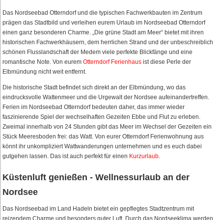
Das Nordseebad Otterndorf und die typischen Fachwerkbauten im Zentrum
prägen das Stadtbild und verleihen eurem Urlaub im Nordseebad Otterndorf
einen ganz besonderen Charme. „Die grüne Stadt am Meer“ bietet mit ihren
historischen Fachwerkhäusern, dem herrlichen Strand und der unbeschreiblich
schönen Flusslandschaft der Medem viele perfekte Blickfänge und eine
romantische Note. Von eurem
Otterndorf Ferienhaus
ist diese Perle der
Elbmündung nicht weit entfernt.
Die historische Stadt befindet sich direkt an der Elbmündung, wo das
eindrucksvolle Wattenmeer und die Urgewalt der Nordsee aufeinandertreffen.
Ferien im Nordseebad Otterndorf bedeuten daher, das immer wieder
faszinierende Spiel der wechselhaften Gezeiten Ebbe und Flut zu erleben.
Zweimal innerhalb von 24 Stunden gibt das Meer im Wechsel der Gezeiten ein
Stück Meeresboden frei: das Watt. Von eurer Otterndorf Ferienwohnung aus
könnt ihr unkompliziert Wattwanderungen unternehmen und es euch dabei
gutgehen lassen. Das ist auch perfekt für einen
Kurzurlaub
.
Küstenluft genießen - Wellnessurlaub an der
Nordsee
Das Nordseebad im Land Hadeln bietet ein gepflegtes Stadtzentrum mit
reizendem Charme und besonders guter Luft. Durch das Nordseeklima werden