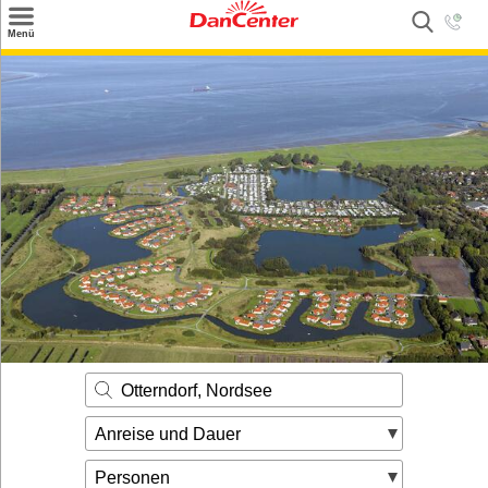
×
Menü
Suchen
Urlaubsziele
Weitere Urlaubsziele
Angebote
Inspiration
Kontakt
Gut zu wissen
Login
Otterndorf, Nordsee
Anreise und Dauer
Personen