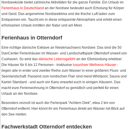
Nordseeküste bietet zahlreiche Aktivitäten für die ganze Familie. Ein Urlaub im
Ferienhaus in Deutschland
an der Nordsee bedeutet auch Erholung für Körper
und Geist. Das angenehme Nordseeklima und die frische Luft laden zum
Entspannen ein. Taucht ein in diese entspannte Atmosphäre und erlebt einen
erholsamen Urlaub inmitten der Natur und am Meer.
Ferienhaus in Otterndorf
Eine richtige dänische Exklave an Niedersachsens Nordsee: Das sind die 50
DanCenter Ferienhäuser im Wasser- und Landschaftspark Otterndorf unweit von
Cuxhaven. So wird das
dänische Lebensgefühl
an der Elbmündung erlebbar:
Die Häuser für 6 bis 12 Personen - inxklusive
luxuriöser Wellness-Häuser
-
liegen alle in erster und zweiter Reihe zum Wasser in einer größeren Fluss- und
Seenlandschaft. Passend zum nordischen Flair sind meist Whirlpool, Sauna und
Kamin Standard - und auch ein Kanu erwartet euch in einigen Häusern. Das
macht eure Ferienwohnung in Otterndorf so gemütlich und perfekt für einen
Urlaub an der Nordsee.
Besonders reizvoll ist auch der Ferienpark "Achtern Diek", etwa 2 km von
Otterndorf entfernt. Hier könnt ihr ein Ferienhaus direkt am Wasser mit Blick auf
den See mieten.
Fachwerkstadt Otterndorf entdecken