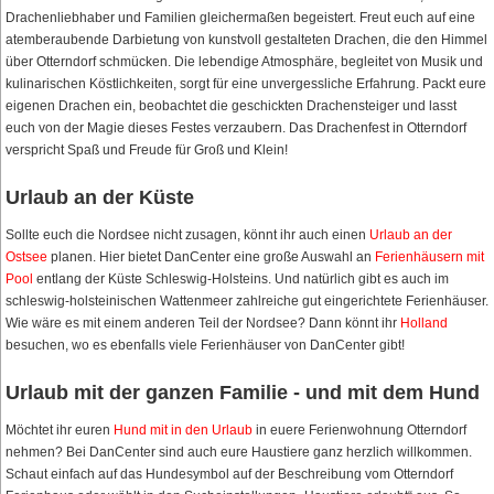
Drachenliebhaber und Familien gleichermaßen begeistert. Freut euch auf eine
atemberaubende Darbietung von kunstvoll gestalteten Drachen, die den Himmel
über Otterndorf schmücken. Die lebendige Atmosphäre, begleitet von Musik und
kulinarischen Köstlichkeiten, sorgt für eine unvergessliche Erfahrung. Packt eure
eigenen Drachen ein, beobachtet die geschickten Drachensteiger und lasst
euch von der Magie dieses Festes verzaubern. Das Drachenfest in Otterndorf
verspricht Spaß und Freude für Groß und Klein!
Urlaub an der Küste
Sollte euch die Nordsee nicht zusagen, könnt ihr auch einen
Urlaub an der
Ostsee
planen. Hier bietet DanCenter eine große Auswahl an
Ferienhäusern mit
Pool
entlang der Küste Schleswig-Holsteins. Und natürlich gibt es auch im
schleswig-holsteinischen Wattenmeer zahlreiche gut eingerichtete Ferienhäuser.
Wie wäre es mit einem anderen Teil der Nordsee? Dann könnt ihr
Holland
besuchen, wo es ebenfalls viele Ferienhäuser von DanCenter gibt!
Urlaub mit der ganzen Familie - und mit dem Hund
Möchtet ihr euren
Hund mit in den Urlaub
in euere Ferienwohnung Otterndorf
nehmen? Bei DanCenter sind auch eure Haustiere ganz herzlich willkommen.
Schaut einfach auf das Hundesymbol auf der Beschreibung vom Otterndorf