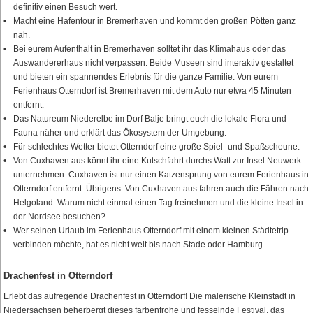
definitiv einen Besuch wert.
Macht eine Hafentour in Bremerhaven und kommt den großen Pötten ganz
nah.
Bei eurem Aufenthalt in Bremerhaven solltet ihr das Klimahaus oder das
Auswandererhaus nicht verpassen. Beide Museen sind interaktiv gestaltet
und bieten ein spannendes Erlebnis für die ganze Familie. Von eurem
Ferienhaus Otterndorf ist Bremerhaven mit dem Auto nur etwa 45 Minuten
entfernt.
Das Natureum Niederelbe im Dorf Balje bringt euch die lokale Flora und
Fauna näher und erklärt das Ökosystem der Umgebung.
Für schlechtes Wetter bietet Otterndorf eine große Spiel- und Spaßscheune.
Von Cuxhaven aus könnt ihr eine Kutschfahrt durchs Watt zur Insel Neuwerk
unternehmen. Cuxhaven ist nur einen Katzensprung von eurem Ferienhaus in
Otterndorf entfernt. Übrigens: Von Cuxhaven aus fahren auch die Fähren nach
Helgoland. Warum nicht einmal einen Tag freinehmen und die kleine Insel in
der Nordsee besuchen?
Wer seinen Urlaub im Ferienhaus Otterndorf mit einem kleinen Städtetrip
verbinden möchte, hat es nicht weit bis nach Stade oder Hamburg.
Drachenfest in Otterndorf
Erlebt das aufregende Drachenfest in Otterndorf! Die malerische Kleinstadt in
Niedersachsen beherbergt dieses farbenfrohe und fesselnde Festival, das