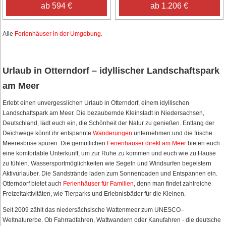
ab 594 €
ab 1.206 €
Alle
Ferienhäuser in der Umgebung
.
Urlaub in Otterndorf – idyllischer Landschaftspark
am Meer
Erlebt einen unvergesslichen Urlaub in Otterndorf, einem idyllischen
Landschaftspark am Meer. Die bezaubernde Kleinstadt in Niedersachsen,
Deutschland, lädt euch ein, die Schönheit der Natur zu genießen. Entlang der
Deichwege könnt ihr entspannte
Wanderungen
unternehmen und die frische
Meeresbrise spüren. Die gemütlichen
Ferienhäuser direkt am Meer
bieten euch
eine komfortable Unterkunft, um zur Ruhe zu kommen und euch wie zu Hause
zu fühlen. Wassersportmöglichkeiten wie Segeln und Windsurfen begeistern
Aktivurlauber. Die Sandstrände laden zum Sonnenbaden und Entspannen ein.
Otterndorf bietet auch
Ferienhäuser für Familien
, denn man findet zahlreiche
Freizeitaktivitäten, wie Tierparks und Erlebnisbäder für die Kleinen.
Seit 2009 zählt das niedersächsische Wattenmeer zum UNESCO–
Weltnaturerbe. Ob Fahrradfahren, Wattwandern oder Kanufahren - die deutsche