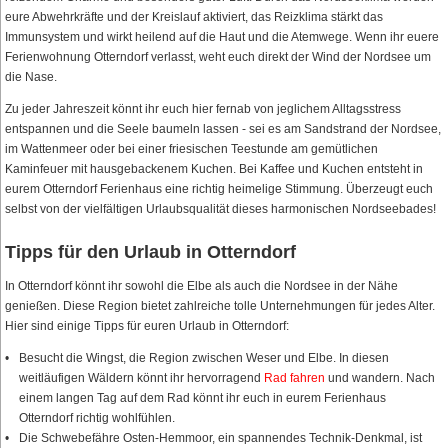
eure Abwehrkräfte und der Kreislauf aktiviert, das Reizklima stärkt das
Immunsystem und wirkt heilend auf die Haut und die Atemwege. Wenn ihr euere
Ferienwohnung Otterndorf verlasst, weht euch direkt der Wind der Nordsee um
die Nase.
Zu jeder Jahreszeit könnt ihr euch hier fernab von jeglichem Alltagsstress
entspannen und die Seele baumeln lassen - sei es am Sandstrand der Nordsee,
im Wattenmeer oder bei einer friesischen Teestunde am gemütlichen
Kaminfeuer mit hausgebackenem Kuchen. Bei Kaffee und Kuchen entsteht in
eurem Otterndorf Ferienhaus eine richtig heimelige Stimmung. Überzeugt euch
selbst von der vielfältigen Urlaubsqualität dieses harmonischen Nordseebades!
Tipps für den Urlaub in Otterndorf
In Otterndorf könnt ihr sowohl die Elbe als auch die Nordsee in der Nähe
genießen. Diese Region bietet zahlreiche tolle Unternehmungen für jedes Alter.
Hier sind einige Tipps für euren Urlaub in Otterndorf:
Besucht die Wingst, die Region zwischen Weser und Elbe. In diesen
weitläufigen Wäldern könnt ihr hervorragend
Rad fahren
und wandern. Nach
einem langen Tag auf dem Rad könnt ihr euch in eurem Ferienhaus
Otterndorf richtig wohlfühlen.
Die Schwebefähre Osten-Hemmoor, ein spannendes Technik-Denkmal, ist