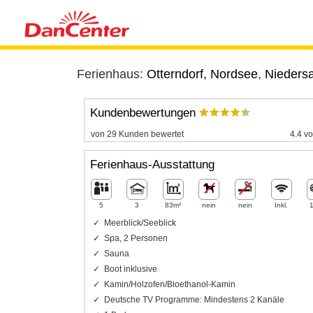
Ferienhaus:
Otterndorf, Nordsee
,
Nieders
Kundenbewertungen
von 29 Kunden bewertet
4.4 vo
Ferienhaus-Ausstattung
5
3
83m²
nein
nein
Inkl.
Meerblick/Seeblick
Spa, 2 Personen
Sauna
Boot inklusive
Kamin/Holzofen/Bioethanol-Kamin
Deutsche TV Programme: Mindestens 2 Kanäle