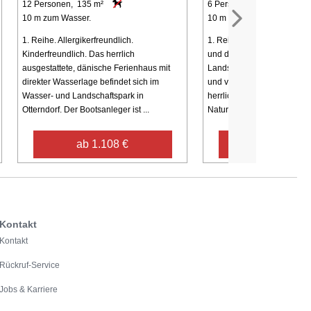
12 Personen, 135 m²
6 Personen, 83 m²
10 m zum Wasser.
10 m zum Wasser.
1. Reihe. Allergikerfreundlich.
1. Reihe. Ferienhaus im dä
Kinderfreundlich. Das herrlich
und direkt an einem See i
ausgestattete, dänische Ferienhaus mit
Landschaftspark Otterndor
direkter Wasserlage befindet sich im
und vom Grundstück aus h
Wasser- und Landschaftspark in
herrlichen Blick auf die reiz
Otterndorf. Der Bootsanleger ist ...
Naturumgebung ...
ab 1.108 €
ab 771 €
Kontakt
Kontakt
Rückruf-Service
Jobs & Karriere