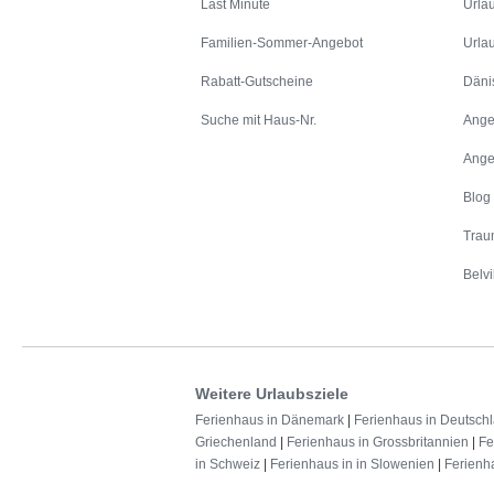
Last Minute
Urla
Familien-Sommer-Angebot
Urla
Rabatt-Gutscheine
Däni
Suche mit Haus-Nr.
Ange
Ange
Blog
Trau
Belvi
Weitere Urlaubsziele
Ferienhaus in Dänemark
|
Ferienhaus in Deutsch
Griechenland
|
Ferienhaus in Grossbritannien
|
Fe
in Schweiz
|
Ferienhaus in in Slowenien
|
Ferienh