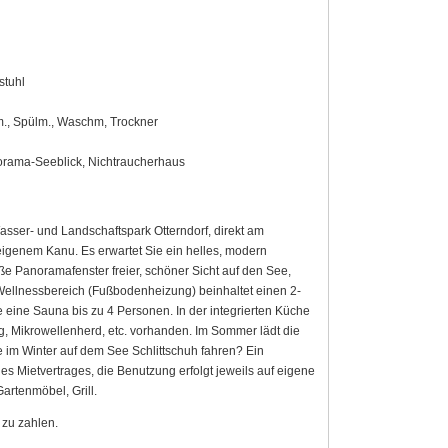
stuhl
em., Spülm., Waschm, Trockner
norama-Seeblick, Nichtraucherhaus
asser- und Landschaftspark Otterndorf, direkt am
genem Kanu. Es erwartet Sie ein helles, modern
 Panoramafenster freier, schöner Sicht auf den See,
Wellnessbereich (Fußbodenheizung) beinhaltet einen 2-
ine Sauna bis zu 4 Personen. In der integrierten Küche
, Mikrowellenherd, etc. vorhanden. Im Sommer lädt die
e im Winter auf dem See Schlittschuh fahren? Ein
es Mietvertrages, die Benutzung erfolgt jeweils auf eigene
artenmöbel, Grill.
 zu zahlen.