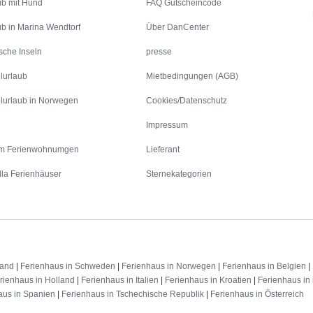
ub mit Hund
FAQ Gutscheincode
ub in Marina Wendtorf
Über DanCenter
sche Inseln
presse
lurlaub
Mietbedingungen (AGB)
lurlaub in Norwegen
Cookies/Datenschutz
Impressum
m Ferienwohnumgen
Lieferant
lla Ferienhäuser
Sternekategorien
land
|
Ferienhaus in Schweden
|
Ferienhaus in Norwegen
|
Ferienhaus in Belgien
|
rienhaus in Holland
|
Ferienhaus in Italien
|
Ferienhaus in Kroatien
|
Ferienhaus in 
aus in Spanien
|
Ferienhaus in Tschechische Republik
|
Ferienhaus in Österreich