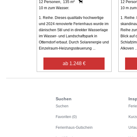
12 Personen, 135 m²
12 Perso
10 m zum Wasser.
10 m zum
1. Reihe. Dieses qualitativ hochwertige
1. Reihe.
und 2024 renovierte Ferienhaus wurde im
skandinavi
dänischen Stil und in direkter Wasserlage
Reihe zum
im Wasser- und Landschaftspark in
Blick auf 
Otterndorf erbaut. Durch Solarenergie und
Schlafzim
Einzelraum-Heizungssteuerung ...
Alkoven ..
ab 1.248 €
Suchen
Insp
Suchen
Feri
Favoriten (0)
Kurz
Ferienhaus-Gutschein
Urla