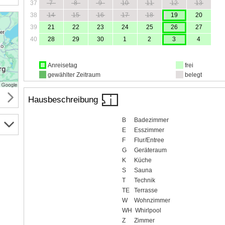
37
7
8
9
10
11
12
13
38
14
15
16
17
18
19
20
39
21
22
23
24
25
26
27
40
28
29
30
1
2
3
4
Anreisetag
frei
gewählter Zeitraum
belegt
Hausbeschreibung
B
Badezimmer
E
Esszimmer
F
Flur/Entree
G
Geräteraum
K
Küche
S
Sauna
T
Technik
TE
Terrasse
W
Wohnzimmer
WH
Whirlpool
Z
Zimmer