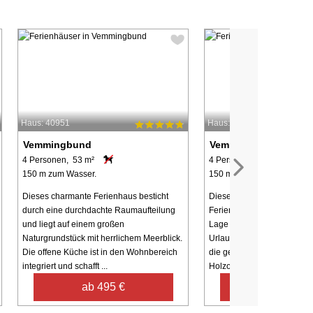
Haus: 40951
Haus: 27530
Vemmingbund
Vemmingbund
4 Personen, 53 m²
4 Personen, 72 m²
150 m zum Wasser.
150 m zum Wasser.
Dieses charmante Ferienhaus besticht
Dieses charmante und mo
durch eine durchdachte Raumaufteilung
Ferienhaus befindet sich in 
und liegt auf einem großen
Lage und ist ideal für ein
Naturgrundstück mit herrlichem Meerblick.
Urlaub inmitten der Natur. E
Die offene Küche ist in den Wohnbereich
die gemütliche, verglaste 
integriert und schafft ...
Holzofen, ...
ab 495 €
ab 622 €