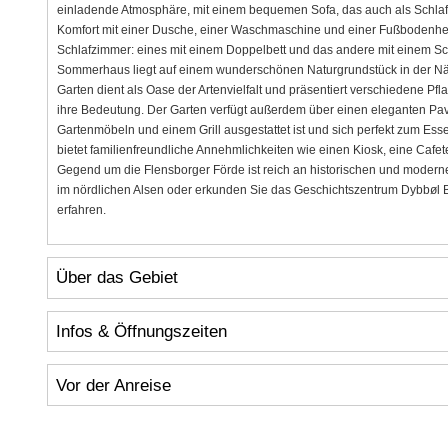
einladende Atmosphäre, mit einem bequemen Sofa, das auch als Schlafp
Komfort mit einer Dusche, einer Waschmaschine und einer Fußbodenhei
Schlafzimmer: eines mit einem Doppelbett und das andere mit einem Schla
Sommerhaus liegt auf einem wunderschönen Naturgrundstück in der Nä
Garten dient als Oase der Artenvielfalt und präsentiert verschiedene Pf
ihre Bedeutung. Der Garten verfügt außerdem über einen eleganten Pavi
Gartenmöbeln und einem Grill ausgestattet ist und sich perfekt zum E
bietet familienfreundliche Annehmlichkeiten wie einen Kiosk, eine Cafete
Gegend um die Flensborger Förde ist reich an historischen und moder
im nördlichen Alsen oder erkunden Sie das Geschichtszentrum Dybbøl 
erfahren.
Über das Gebiet
Infos & Öffnungszeiten
Vor der Anreise