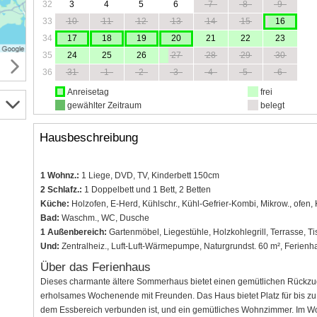
32
3
4
5
6
7
8
9
33
10
11
12
13
14
15
16
34
17
18
19
20
21
22
23
35
24
25
26
27
28
29
30
36
31
1
2
3
4
5
6
Anreisetag
frei
gewählter Zeitraum
belegt
Hausbeschreibung
1 Wohnz.:
1 Liege, DVD, TV, Kinderbett 150cm
2 Schlafz.:
1 Doppelbett und 1 Bett, 2 Betten
Küche:
Holzofen, E-Herd, Kühlschr., Kühl-Gefrier-Kombi, Mikrow., ofen,
Bad:
Waschm., WC, Dusche
1 Außenbereich:
Gartenmöbel, Liegestühle, Holzkohlegrill, Terrasse, Ti
Und:
Zentralheiz., Luft-Luft-Wärmepumpe, Naturgrundst. 60 m², Ferienh
Über das Ferienhaus
Dieses charmante ältere Sommerhaus bietet einen gemütlichen Rückzugso
erholsames Wochenende mit Freunden. Das Haus bietet Platz für bis zu 
dem Essbereich verbunden ist, und ein gemütliches Wohnzimmer. Im Wo