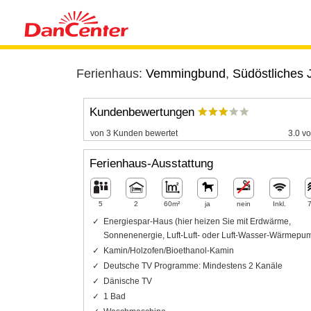
Ferienhaus:
Vemmingbund
,
Südöstliches 
Kundenbewertungen
von 3 Kunden bewertet
3.0 vo
Ferienhaus-Ausstattung
5
2
60m²
ja
nein
Inkl.
Energiespar-Haus (hier heizen Sie mit Erdwärme,
Sonnenenergie, Luft-Luft- oder Luft-Wasser-Wärmepu
Kamin/Holzofen/Bioethanol-Kamin
Deutsche TV Programme: Mindestens 2 Kanäle
Dänische TV
1 Bad