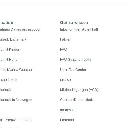
iration
Gut zu wissen
enhaus Dänemark mit pool
Infos für Ihren Aufenthalt
urlaub Dänemark
Fähren
ub mit Kindern
FAQ
ub mit Hund
FAQ Gutscheincode
ub in Marina Wendtorf
Über DanCenter
sche Inseln
presse
lurlaub
Mietbedingungen (AGB)
lurlaub in Norwegen
Cookies/Datenschutz
Impressum
m Ferienwohnumgen
Lieferant