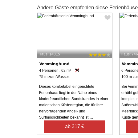
Andere Gäste empfehlen diese Ferienhäus
Haus: 14315
Haus: 74
Vemmingbund
Vemmi
4 Personen, 62 m²
6 Person
75 m zum Wasser.
100 m zu
Dieses komfortabel eingerichtete
Bei Vemmi
Ferienhaus liegt in der Nähe eines
erhöht ge
kinderfreundlichen Sandstrandes in einer
komplett 
malerischen Küstenregion, die für ihre
Außenwhi
hervorragenden Angel- und
Meerblick
Surfmöglichkeiten bekannt ist. ...
Küste gen
ab 317 €