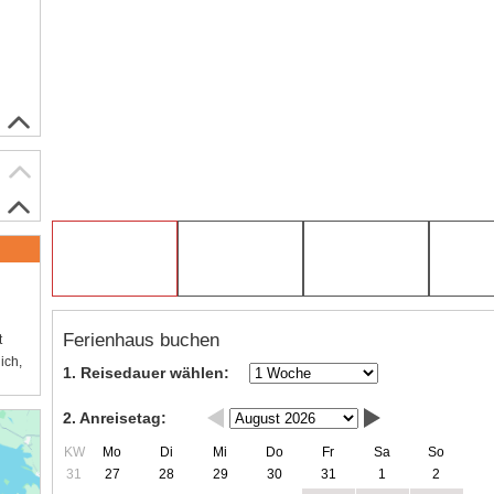
Ferienhaus buchen
t
ich,
1. Reisedauer wählen:
2. Anreisetag:
KW
Mo
Di
Mi
Do
Fr
Sa
So
31
27
28
29
30
31
1
2