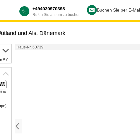
+494030970398
Buchen Sie per E-Mai
Rufen Sie an, um zu buchen
Jütland und Als
,
Dänemark
Haus-Nr. 60739
n 5.0
75 m
mpe)