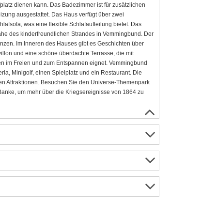
latz dienen kann. Das Badezimmer ist für zusätzlichen
zung ausgestattet. Das Haus verfügt über zwei
fsofa, was eine flexible Schlafaufteilung bietet. Das
he des kinderfreundlichen Strandes in Vemmingbund. Der
lanzen. Im Inneren des Hauses gibt es Geschichten über
llon und eine schöne überdachte Terrasse, die mit
ssen im Freien und zum Entspannen eignet. Vemmingbund
ria, Minigolf, einen Spielplatz und ein Restaurant. Die
nen Attraktionen. Besuchen Sie den Universe-Themenpark
Banke, um mehr über die Kriegsereignisse von 1864 zu