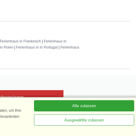
Ferienhaus in Frankreich
|
Ferienhaus in
in Polen
|
Ferienhaus in in Portugal
|
Ferienhaus
 abonnieren
Alle zulassen
ten, um Ihre
elevantesten
Ausgewählte zulassen
Kundenbewertung
1 von 5