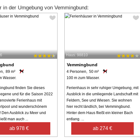
er in der Umgebung von Vemmingbund:
66
Haus: 98810
ngbund
Vemmingbund
en, 89 m²
4 Personen, 50 m²
m Wasser.
100 m zum Wasser.
ngbund finden Sie dieses
Ferienhaus in sehr ruhiger Umgebung, mit
legene und für die Saison 2022
Ausblick in die umliegende Landschaft mit
renovierte Ferienhaus mit
Feldern, See und Wiesen. Sie wohnen
rlpool und wunderschönem
hier recht ländlich, bei Vemmingbund.
! Den Ausblick zu Meer und
Hinter dem Haus fließt ein kleiner Bach
ießt man auch ...
entlang. ...
ab 978 €
ab 274 €