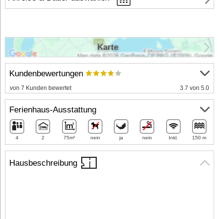
Karte
Kundenbewertungen
von 7 Kunden bewertet
3.7 von 5.0
Ferienhaus-Ausstattung
4
2
75m²
nein
ja
nein
Inkl.
150 m
Hausbeschreibung