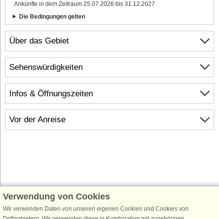
Ankünfte in dem Zeitraum 25.07.2026 bis 31.12.2027
Die Bedingungen gelten
Über das Gebiet
Sehenswürdigkeiten
Infos & Öffnungszeiten
Vor der Anreise
Verwendung von Cookies
Schließen Sie sich 100.000 Ferienhaus-Fans an
Wir verwenden Daten von unseren eigenen Cookies und Cookies von
Erhalten Sie einen
Willkommensgutschein von 25 €
für Ihren nächsten
Drittanbietern. Wir verwenden diese in Kombination mit zugehörigen