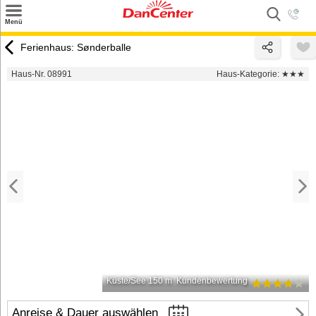
×
Menü
Suchen
Ferienhaus: Sønderballe
Urlaubsziele
Haus-Nr. 08991
Haus-Kategorie:
★★★
Weitere Urlaubsziele
Angebote
Inspiration
Kontakt
Gut zu wissen
Login
Küste/See 150 m
Kundenbewertung
Anreise & Dauer auswählen