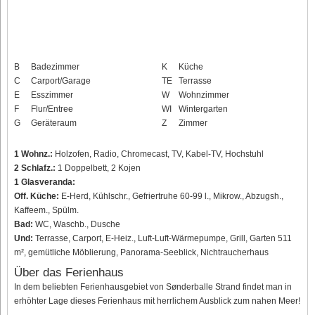
B
Badezimmer
K
Küche
C
Carport/Garage
TE
Terrasse
E
Esszimmer
W
Wohnzimmer
F
Flur/Entree
WI
Wintergarten
G
Geräteraum
Z
Zimmer
1 Wohnz.:
Holzofen, Radio, Chromecast, TV, Kabel-TV, Hochstuhl
2 Schlafz.:
1 Doppelbett, 2 Kojen
1 Glasveranda:
Off. Küche:
E-Herd, Kühlschr., Gefriertruhe 60-99 l., Mikrow., Abzugsh.,
Kaffeem., Spülm.
Bad:
WC, Waschb., Dusche
Und:
Terrasse, Carport, E-Heiz., Luft-Luft-Wärmepumpe, Grill, Garten 511
m², gemütliche Möblierung, Panorama-Seeblick, Nichtraucherhaus
Über das Ferienhaus
In dem beliebten Ferienhausgebiet von Sønderballe Strand findet man in
erhöhter Lage dieses Ferienhaus mit herrlichem Ausblick zum nahen Meer!