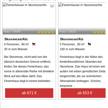
Haus: 54669
Haus: 53632
Skovmose/Als
Skovmose/Als
6 Personen, 86 m²
5 Personen, 90 m²
30 m zum Wasser.
180 m zum Wasser.
Bei Skovmose, nicht weit von der
Ferienhaus liegt in der Nähe des
dänisch-deutschen Grenze entfernt,
kinderfreundlichen Strandes bei
finden Sie dieses Ferienhaus, das
Skovmose. Das Haus ist innen wie
vorne in allererster Reihe mit direktem
außen mit vielen gemütlichen Detail
Blick auf das Meer steht. Das
eingerichtet, die zur wohnlichen
Ferienhaus liegt in einem beliebten ...
Atmosphäre beitragen. Schöne,
bequeme ...
ab 671 €
ab 653 €