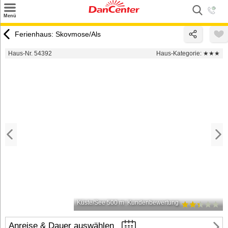
×
Menü
Suchen
Ferienhaus: Skovmose/Als
Urlaubsziele
Haus-Nr. 54392
Haus-Kategorie:
★★★
Weitere Urlaubsziele
Angebote
Inspiration
Kontakt
Gut zu wissen
Login
Küste/See 500 m
Kundenbewertung
Anreise & Dauer auswählen