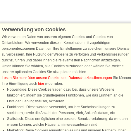
Verwendung von Cookies
Schließen Sie sich 100.000 Ferienhaus-Fans an
Wir verwenden Daten von unseren eigenen Cookies und Cookies von
Erhalten Sie einen
Willkommensgutschein von 25 €
für Ihren nächsten
Drittanbietern. Wir verwenden diese in Kombination mit zugehörigen
Ferienhausurlaub - melden Sie sich einfach für den DanCenter Newsletter
personenbezogenen Daten, um Ihre Einstellungen zu speichern, unsere Dienste
an. Verpassen Sie nie wieder exklusive Angebote, Gewinnspiele und
zu verbessern, Ihre Nutzung der Webseite zu verfolgen und Verkehrsmessungen
Urlaubstipps!
durchzuführen und dabei Ihnen die relevantesten Nachrichten anzuzeigen.
Unten können Sie wählen, alle Cookies zuzulassen oder wählen Sie, welche
unserer optionalen Cookies Sie akzeptieren möchten.
Lesen Sie mehr über unsere Cookie- und Datenschutzbestimmungen
.Sie können
Ihre Einwilligung auch
hier
widerrufen.
Newsletter abonnieren
Notwendige: Diese Cookies tragen dazu bei, dass unsere Webseite
funktioniert, indem sie grundlegende Funktionen, wie das Erinnern an die
Liste der Lieblingshäuser, aktivieren.
Funktionell: Diese werden verwendet, um Ihre Sucheinstellungen zu
speichern, sowie die Anzahl der Personen, Vieh, Ankunftsdatum, etc.
Folgen Sie uns:
Statistisch: Diese ermöglichen eine bessere Benutzererfahrung, da wir dann
Rufen Sie an, um zu buchen
wissen können, welche Häuser am interessantesten sind.
DanCenter Kundenbewertung
Marketing: Diese Cookies ermöglichen es uns und unseren Partnern, Ihnen