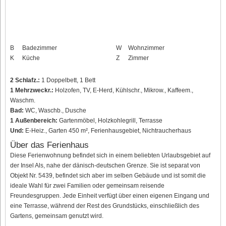
B
Badezimmer
W
Wohnzimmer
K
Küche
Z
Zimmer
2 Schlafz.:
1 Doppelbett, 1 Bett
1 Mehrzweckr.:
Holzofen, TV, E-Herd, Kühlschr., Mikrow., Kaffeem.,
Waschm.
Bad:
WC, Waschb., Dusche
1 Außenbereich:
Gartenmöbel, Holzkohlegrill, Terrasse
Und:
E-Heiz., Garten 450 m², Ferienhausgebiet, Nichtraucherhaus
Über das Ferienhaus
Diese Ferienwohnung befindet sich in einem beliebten Urlaubsgebiet auf
der Insel Als, nahe der dänisch-deutschen Grenze. Sie ist separat von
Objekt Nr. 5439, befindet sich aber im selben Gebäude und ist somit die
ideale Wahl für zwei Familien oder gemeinsam reisende
Freundesgruppen. Jede Einheit verfügt über einen eigenen Eingang und
eine Terrasse, während der Rest des Grundstücks, einschließlich des
Gartens, gemeinsam genutzt wird.