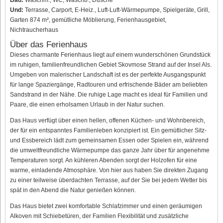
Bad:
Waschm., WC, Waschb., Dusche
Und:
Terrasse, Carport, E-Heiz., Luft-Luft-Wärmepumpe, Spielgeräte, Grill,
Garten 874 m², gemütliche Möblierung, Ferienhausgebiet,
Nichtraucherhaus
Über das Ferienhaus
Dieses charmante Ferienhaus liegt auf einem wunderschönen Grundstück
im ruhigen, familienfreundlichen Gebiet Skovmose Strand auf der Insel Als.
Umgeben von malerischer Landschaft ist es der perfekte Ausgangspunkt
für lange Spaziergänge, Radtouren und erfrischende Bäder am beliebten
Sandstrand in der Nähe. Die ruhige Lage macht es ideal für Familien und
Paare, die einen erholsamen Urlaub in der Natur suchen.
Das Haus verfügt über einen hellen, offenen Küchen- und Wohnbereich,
der für ein entspanntes Familienleben konzipiert ist. Ein gemütlicher Sitz-
und Essbereich lädt zum gemeinsamen Essen oder Spielen ein, während
die umweltfreundliche Wärmepumpe das ganze Jahr über für angenehme
Temperaturen sorgt. An kühleren Abenden sorgt der Holzofen für eine
warme, einladende Atmosphäre. Von hier aus haben Sie direkten Zugang
zu einer teilweise überdachten Terrasse, auf der Sie bei jedem Wetter bis
spät in den Abend die Natur genießen können.
Das Haus bietet zwei komfortable Schlafzimmer und einen geräumigen
Alkoven mit Schiebetüren, der Familien Flexibilität und zusätzliche