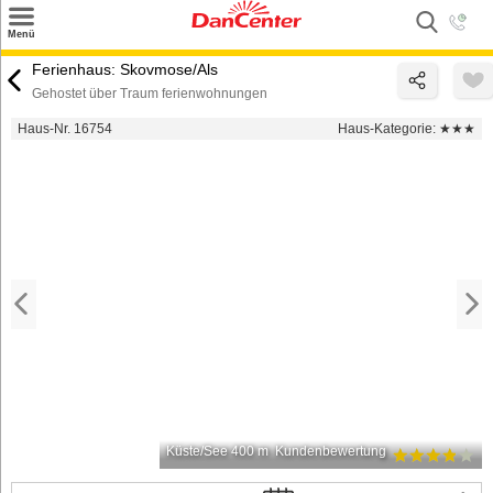
×
Menü
Suchen
Ferienhaus: Skovmose/Als
Gehostet über Traum ferienwohnungen
Urlaubsziele
Haus-Nr. 16754
Haus-Kategorie:
★★★
Weitere Urlaubsziele
Angebote
Inspiration
Kontakt
Gut zu wissen
Login
Küste/See 400 m
Kundenbewertung