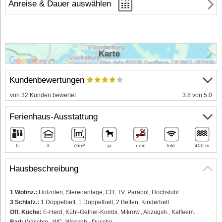
Anreise & Dauer auswählen
Karte
Kundenbewertungen
von 32 Kunden bewertet
3.8 von 5.0
Ferienhaus-Ausstattung
6
3
76m²
ja
nein
Inkl.
400 m
Hausbeschreibung
1 Wohnz.:
Holzofen, Stereoanlage, CD, TV, Parabol, Hochstuhl
3 Schlafz.:
1 Doppelbett, 1 Doppelbett, 2 Betten, Kinderbett
Off. Küche:
E-Herd, Kühl-Gefrier-Kombi, Mikrow., Abzugsh., Kaffeem.