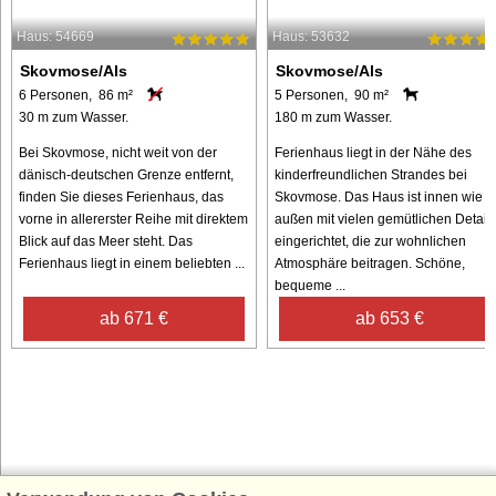
Haus: 54669
Haus: 53632
Skovmose/Als
Skovmose/Als
6 Personen, 86 m²
5 Personen, 90 m²
30 m zum Wasser.
180 m zum Wasser.
Bei Skovmose, nicht weit von der
Ferienhaus liegt in der Nähe des
dänisch-deutschen Grenze entfernt,
kinderfreundlichen Strandes bei
finden Sie dieses Ferienhaus, das
Skovmose. Das Haus ist innen wie
vorne in allererster Reihe mit direktem
außen mit vielen gemütlichen Detail
Blick auf das Meer steht. Das
eingerichtet, die zur wohnlichen
Ferienhaus liegt in einem beliebten ...
Atmosphäre beitragen. Schöne,
bequeme ...
ab 671 €
ab 653 €