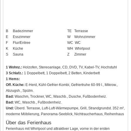
B
Badezimmer
TE
Terrasse
E
Esszimmer
W
Wohnzimmer
F
Flur/Entree
WC
WC
K
Küche
WH
Whirlpool
S
Sauna
Z
Zimmer
1 Wohnz.:
Holzofen, Stereoanlage, CD, DVD, TV, Kabel-TV, Hochstuhl
3 Schlafz.:
1 Doppelbett, 1 Doppelbett, 2 Betten, Kinderbett
1 Hems:
Off. Küche:
E-Herd, Kühl-Gefrier-Kombi, Gefriertruhe 60-99 l., Mikrow.,
Abzugsh., Spülm.
Bad:
Waschm, Trockner, WC, Waschb., Dusche, Fußbodenheiz.
Bad:
WC, Waschb., Fußbodenheiz.
Und:
Überd. Terrasse, Luft-Luft-Wärmepumpe, Grill, Strandgrundst. 352 m²,
moderne Möblierung, Panorama-Seeblick, Nichtraucherhaus, Reihenhaus
Über das Ferienhaus
Ferienhaus mit Whirlpool und attraktiver Lage, vorne in der ersten