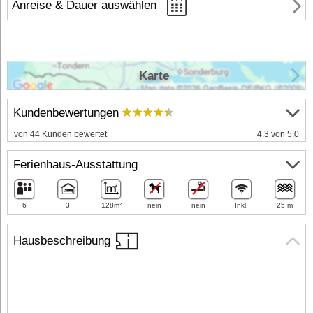
Anreise & Dauer auswählen
Karte
Kundenbewertungen
von 44 Kunden bewertet
4.3 von 5.0
Ferienhaus-Ausstattung
6
3
128m²
nein
nein
Inkl.
25 m
Hausbeschreibung