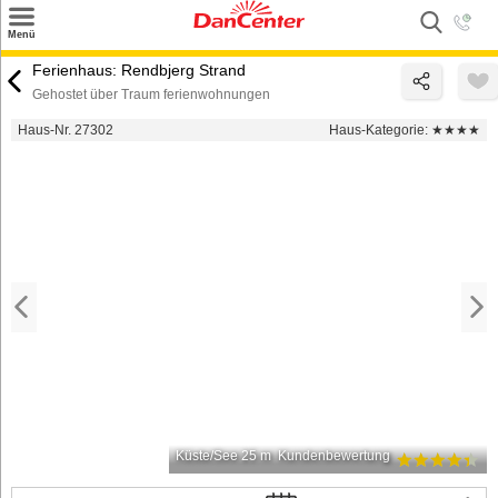
×
Menü
Suchen
Ferienhaus: Rendbjerg Strand
Gehostet über Traum ferienwohnungen
Urlaubsziele
Haus-Nr. 27302
Haus-Kategorie:
★★★★
Weitere Urlaubsziele
Angebote
Inspiration
Kontakt
Gut zu wissen
Login
Küste/See 25 m
Kundenbewertung