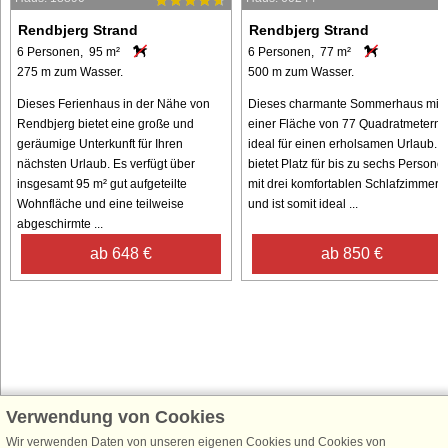
Rendbjerg Strand
Rendbjerg Strand
6 Personen, 95 m²
6 Personen, 77 m²
275 m zum Wasser.
500 m zum Wasser.
Dieses Ferienhaus in der Nähe von
Dieses charmante Sommerhaus mit
Rendbjerg bietet eine große und
einer Fläche von 77 Quadratmetern i
geräumige Unterkunft für Ihren
ideal für einen erholsamen Urlaub. E
nächsten Urlaub. Es verfügt über
bietet Platz für bis zu sechs Persone
insgesamt 95 m² gut aufgeteilte
mit drei komfortablen Schlafzimmern
Wohnfläche und eine teilweise
und ist somit ideal ...
abgeschirmte ...
ab 648 €
ab 850 €
Verwendung von Cookies
Schließen Sie sich 100.000 Ferienhaus-Fans an
Wir verwenden Daten von unseren eigenen Cookies und Cookies von