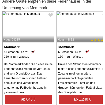
Andere Gäste empfehlen diese Ferienhäuser in der
Umgebung von Mommark:
Haus: 63285
Haus: 43812
Mommark
Mommark
5 Personen, 47 m²
6 Personen, 47 m²
150 m zum Wasser.
150 m zum Wasser.
Bei Mommark finden Sie dieses kleine
Unweit des Strandes in Mommark
Ferienhaus mit Meerblick vom Haus
bietet dieses Ferienhaus Komfort un
und vom Grundstück aus! Das
Zugang zu einem großen,
Ferienhäuschen ist innen hell und
gemeinschaftlich genutzten
gemütlich und verfügt über
Freizeitbereich. Familien und
angenehme Fußbodenheizung im
Gruppen können den Fußballplatz,
gesamten Haus. ...
den Spielplatz, die ...
ab 845 €
ab 1.248 €