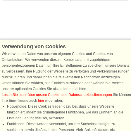
Verwendung von Cookies
Schließen Sie sich 100.000 Ferienhaus-Fans an
Erhalten Sie einen
Willkommensgutschein von 25 €
für Ihren nächsten
Wir verwenden Daten von unseren eigenen Cookies und Cookies von
Ferienhausurlaub - melden Sie sich einfach für den DanCenter Newsletter
Drittanbietern. Wir verwenden diese in Kombination mit zugehörigen
an. Verpassen Sie nie wieder exklusive Angebote, Gewinnspiele und
personenbezogenen Daten, um Ihre Einstellungen zu speichern, unsere Dienste
Urlaubstipps!
zu verbessern, Ihre Nutzung der Webseite zu verfolgen und Verkehrsmessungen
durchzuführen und dabei Ihnen die relevantesten Nachrichten anzuzeigen.
Unten können Sie wählen, alle Cookies zuzulassen oder wählen Sie, welche
unserer optionalen Cookies Sie akzeptieren möchten.
Lesen Sie mehr über unsere Cookie- und Datenschutzbestimmungen
.Sie können
Newsletter abonnieren
Ihre Einwilligung auch
hier
widerrufen.
Notwendige: Diese Cookies tragen dazu bei, dass unsere Webseite
funktioniert, indem sie grundlegende Funktionen, wie das Erinnern an die
Liste der Lieblingshäuser, aktivieren.
Funktionell: Diese werden verwendet, um Ihre Sucheinstellungen zu
Folgen Sie uns:
speichern, sowie die Anzahl der Personen, Vieh, Ankunftsdatum, etc.