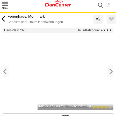
×
Menü
Suchen
Ferienhaus: Mommark
Gehostet über Traum ferienwohnungen
Urlaubsziele
Haus-Nr. 07396
Haus-Kategorie:
★★★★
Weitere Urlaubsziele
Angebote
Inspiration
Kontakt
Gut zu wissen
Login
Küste/See 300 m
Kundenbewertung