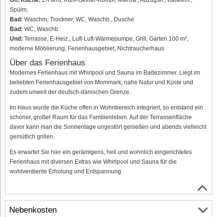
Off. Küche:
E-Herd, Kühl-Gefrier-Kombi, Mikrow., Abzugsh., Kaffeem.,
Spülm.
Bad:
Waschm, Trockner, WC, Waschb., Dusche
Bad:
WC, Waschb.
Und:
Terrasse, E-Heiz., Luft-Luft-Wärmepumpe, Grill, Garten 100 m²,
moderne Möblierung, Ferienhausgebiet, Nichtraucherhaus
Über das Ferienhaus
Modernes Ferienhaus mit Whirlpool und Sauna im Badezimmer. Liegt im
beliebten Ferienhausgebiet von Mommark, nahe Natur und Küste und
zudem unweit der deutsch-dänischen Grenze.
Im Haus wurde die Küche offen in Wohnbereich integriert, so entstand ein
schöner, großer Raum für das Familienleben. Auf der Terrassenfläche
davor kann man die Sonnentage ungestört genießen und abends vielleicht
gemütlich grillen.
Es erwartet Sie hier ein gerämigens, hell und wohnlich eingerichtetes
Ferienhaus mit diversen Extras wie Whirlpool und Sauna für die
wohlverdiente Erholung und Entspannung.
Nebenkosten