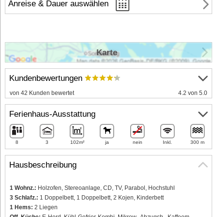
Anreise & Dauer auswählen
Karte
Kundenbewertungen
von 42 Kunden bewertet
4.2 von 5.0
Ferienhaus-Ausstattung
8
3
102m²
ja
nein
Inkl.
300 m
Hausbeschreibung
1 Wohnz.:
Holzofen, Stereoanlage, CD, TV, Parabol, Hochstuhl
3 Schlafz.:
1 Doppelbett, 1 Doppelbett, 2 Kojen, Kinderbett
1 Hems:
2 Liegen