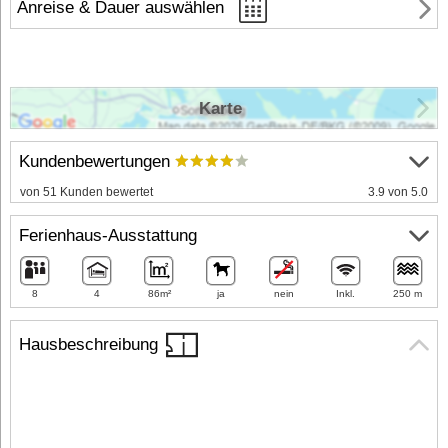
Anreise & Dauer auswählen
Karte
Kundenbewertungen
von 51 Kunden bewertet
3.9 von 5.0
Ferienhaus-Ausstattung
8
4
86m²
ja
nein
Inkl.
250 m
Hausbeschreibung