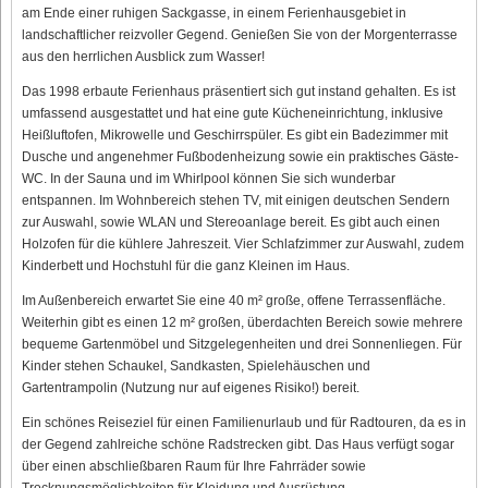
am Ende einer ruhigen Sackgasse, in einem Ferienhausgebiet in
landschaftlicher reizvoller Gegend. Genießen Sie von der Morgenterrasse
aus den herrlichen Ausblick zum Wasser!
Das 1998 erbaute Ferienhaus präsentiert sich gut instand gehalten. Es ist
umfassend ausgestattet und hat eine gute Kücheneinrichtung, inklusive
Heißluftofen, Mikrowelle und Geschirrspüler. Es gibt ein Badezimmer mit
Dusche und angenehmer Fußbodenheizung sowie ein praktisches Gäste-
WC. In der Sauna und im Whirlpool können Sie sich wunderbar
entspannen. Im Wohnbereich stehen TV, mit einigen deutschen Sendern
zur Auswahl, sowie WLAN und Stereoanlage bereit. Es gibt auch einen
Holzofen für die kühlere Jahreszeit. Vier Schlafzimmer zur Auswahl, zudem
Kinderbett und Hochstuhl für die ganz Kleinen im Haus.
Im Außenbereich erwartet Sie eine 40 m² große, offene Terrassenfläche.
Weiterhin gibt es einen 12 m² großen, überdachten Bereich sowie mehrere
bequeme Gartenmöbel und Sitzgelegenheiten und drei Sonnenliegen. Für
Kinder stehen Schaukel, Sandkasten, Spielehäuschen und
Gartentrampolin (Nutzung nur auf eigenes Risiko!) bereit.
Ein schönes Reiseziel für einen Familienurlaub und für Radtouren, da es in
der Gegend zahlreiche schöne Radstrecken gibt. Das Haus verfügt sogar
über einen abschließbaren Raum für Ihre Fahrräder sowie
Trocknungsmöglichkeiten für Kleidung und Ausrüstung.