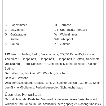
B
Badezimmer
TE
Terrasse
E
Esszimmer
ÜT
Überdachte Terrasse
G
Geräteraum
W
Wohnzimmer
K
Küche
WH
Whirlpool
S
Sauna
Z
Zimmer
1 Wohnz.:
Holzofen, Radio, Stereoanlage, CD, TV, Kabel-TV, Hochstuhl
4 Schlafz.:
1 Doppelbett, 1 Doppelbett, 1 Doppelbett, 2 Betten, Kinderbett
Off. Küche:
E-Herd, Kühlschr. m. Gefrierfach, Mikrow., Abzugsh., Kaffeem.,
Spülm.
Bad:
Waschm, Trockner, WC, Waschb., Dusche
Bad:
WC, Waschb.
Und:
Terrasse, überd. Terrasse, E-Heiz., Spielgeräte, Grill, Garten 1242 m²,
gemütliche Möblierung, Ferienhausgebiet, Nichtraucherhaus
Über das Ferienhaus
Ganz dicht an der Küste bei Mommark findet man dieses Ferienhaus mit
Whirlpool und Sauna im Bad. Steht auf einem gepflegten Rasengrundstück