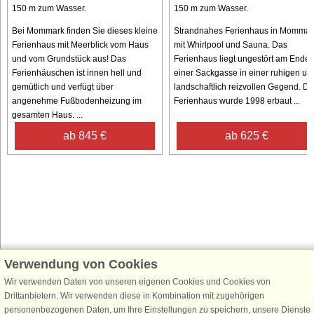
150 m zum Wasser.
150 m zum Wasser.
Bei Mommark finden Sie dieses kleine
Strandnahes Ferienhaus in Mommar
Ferienhaus mit Meerblick vom Haus
mit Whirlpool und Sauna. Das
und vom Grundstück aus! Das
Ferienhaus liegt ungestört am Ende
Ferienhäuschen ist innen hell und
einer Sackgasse in einer ruhigen un
gemütlich und verfügt über
landschaftlich reizvollen Gegend. Da
angenehme Fußbodenheizung im
Ferienhaus wurde 1998 erbaut ...
gesamten Haus. ...
ab 845 €
ab 625 €
Verwendung von Cookies
Schließen Sie sich 100.000 Ferienhaus-Fans an
Erhalten Sie einen
Willkommensgutschein von 25 €
für Ihren nächsten
Wir verwenden Daten von unseren eigenen Cookies und Cookies von
Ferienhausurlaub - melden Sie sich einfach für den DanCenter Newsletter
Drittanbietern. Wir verwenden diese in Kombination mit zugehörigen
an. Verpassen Sie nie wieder exklusive Angebote, Gewinnspiele und
personenbezogenen Daten, um Ihre Einstellungen zu speichern, unsere Dienste