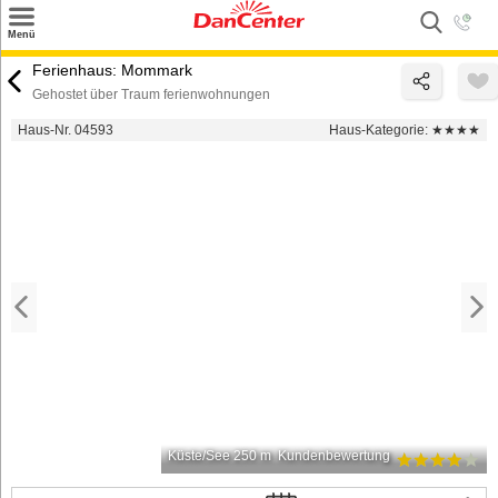
×
Menü
Suchen
Ferienhaus: Mommark
Gehostet über Traum ferienwohnungen
Urlaubsziele
Haus-Nr. 04593
Haus-Kategorie:
★★★★
Weitere Urlaubsziele
Angebote
Inspiration
Kontakt
Gut zu wissen
Login
Küste/See 250 m
Kundenbewertung