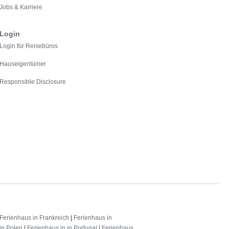
Jobs & Karriere
Login
Login für Reisebüros
Hauseigentümer
Responsible Disclosure
Ferienhaus in Frankreich
|
Ferienhaus in
in Polen
|
Ferienhaus in in Portugal
|
Ferienhaus