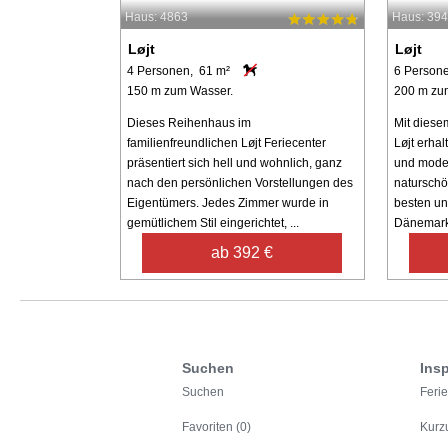
Haus: 4863
Haus: 39
Løjt
Løjt
4 Personen, 61 m²
6 Person
150 m zum Wasser.
200 m zu
Dieses Reihenhaus im
Mit diese
familienfreundlichen Løjt Feriecenter
Løjt erhal
präsentiert sich hell und wohnlich, ganz
und moder
nach den persönlichen Vorstellungen des
naturschö
Eigentümers. Jedes Zimmer wurde in
besten un
gemütlichem Stil eingerichtet, ...
Dänemarks
ab 392 €
Suchen
Insp
Suchen
Feri
Favoriten (0)
Kurz