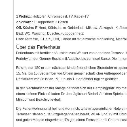
1 Wohnz.:
Holzofen, Chromecast, TV, Kabel-TV
2 Schlafz.:
1 Doppelbett, 2 Betten
Off. Küche:
E-Herd, Kühlschr. m. Gefrierfach, Mikrow., Abzugsh., Kaffee
Bad:
WC, Waschb., Dusche, Fußbodenheiz.
Und:
Terrasse, E-Heiz., Grill, Garten 80 m², einfache Möblierung, Meer
Über das Ferienhaus
Ferienhaus mit herrlicher Aussicht zum Wasser von der einen Terrasse!
Ferieby an der Genner Bucht, mit Ausblick bis zur Insel Barsø. Die hinter
Es sind nur 150 m zum nächsten kinderfreundlichen Strandufer mit gute
15. Mai bis 15. September vor Ort ein gemeinschaftlicher Außenpool der 
Restaurant vor Ort ist ab 15. Juni bis 1. September täglich geöffnet.
In der Nachbarschaft der Anlage befindet sich der Campingplatz, wo man
einen kleinen Einkaufsladen für den täglichen Bedarf. Auf dem Spielpla
Minigolf und Beachvolleyball.
Die Ferienwohnung ist hell und wohnlich, teils mit persönlicher Note e
Terrassen stehen gute Sitzgelegenheiten bereit. WLAN und TV mit Chro
und guten Möbeln eingerichtet. Es gibt einen Fernseher mit Chromecast