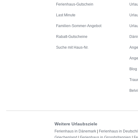
Ferienhaus-Gutschein
Urla
Last Minute
Urla
Familien-Sommer-Angebot
Urla
Rabatt-Gutscheine
Däni
Suche mit Haus-Nr.
Ange
Ange
Blog
Trau
Belvi
Weitere Urlaubsziele
Ferienhaus in Dänemark
|
Ferienhaus in Deutsch
Griechenland
|
Ferienhaus in Grossbritannien
|
Fe