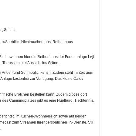
m., Spülm.
blick/Seeblick, Nichtraucherhaus, Reihenhaus
 Sie bewohnen hier ein Reihenhaus der Ferienanlage Løjt
e Terrasse bietet Aussicht ins Grüne.
n Angel- und Surfmöglichkeiten. Zudem steht im Zeitraum
Anlage kostenfrei zur Verfügung. Das kleine Café /
 frische Brötchen bestellen kann. Zudem gibt es dort
tz des Campingplatzes gibt es eine Hüpfburg, Tischtennis,
ingerichtet. Im Küchen-/Wohnbereich sowie auf beiden
mecast zum Streamen Ihrer persönlichen TV-Dienste. Stil
.