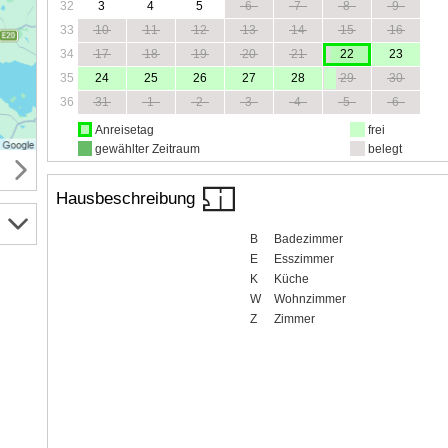
32
3
4
5
6
7
8
9
33
10
11
12
13
14
15
16
34
17
18
19
20
21
22
23
35
24
25
26
27
28
29
30
36
31
1
2
3
4
5
6
Anreisetag
frei
gewählter Zeitraum
belegt
Hausbeschreibung
B
Badezimmer
E
Esszimmer
K
Küche
W
Wohnzimmer
Z
Zimmer