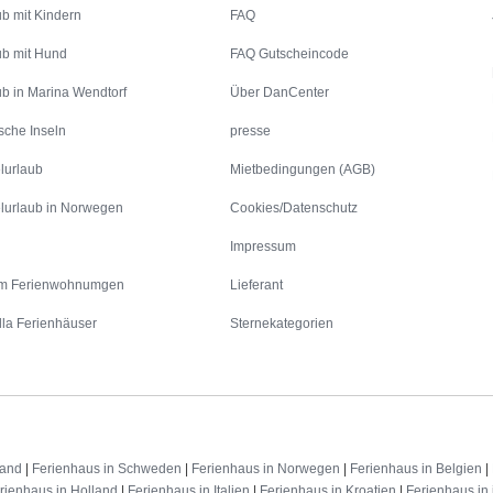
ub mit Kindern
FAQ
ub mit Hund
FAQ Gutscheincode
ub in Marina Wendtorf
Über DanCenter
sche Inseln
presse
lurlaub
Mietbedingungen (AGB)
lurlaub in Norwegen
Cookies/Datenschutz
Impressum
m Ferienwohnumgen
Lieferant
lla Ferienhäuser
Sternekategorien
land
|
Ferienhaus in Schweden
|
Ferienhaus in Norwegen
|
Ferienhaus in Belgien
|
rienhaus in Holland
|
Ferienhaus in Italien
|
Ferienhaus in Kroatien
|
Ferienhaus in 