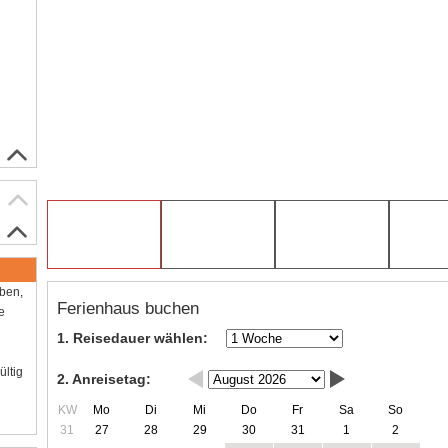
aben,
Ferienhaus buchen
e
1. Reisedauer wählen:
ültig
2. Anreisetag:
KW
Mo
Di
Mi
Do
Fr
Sa
So
31
27
28
29
30
31
1
2