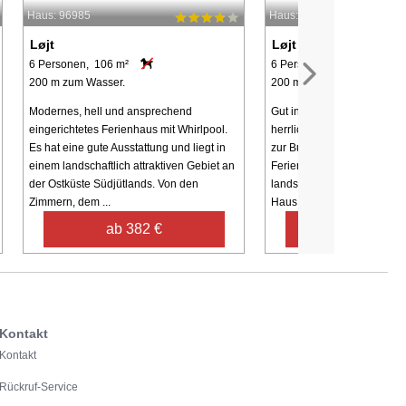
Haus: 96985
Haus: 9969
Løjt
Løjt
6 Personen, 106 m²
6 Personen, 61 m²
200 m zum Wasser.
200 m zum Wasser.
Modernes, hell und ansprechend
Gut instand gehaltenes Fer
eingerichtetes Ferienhaus mit Whirlpool.
herrlicher Aussicht zum Kle
Es hat eine gute Ausstattung und liegt in
zur Bucht von Genner. Lieg
einem landschaftlich attraktiven Gebiet an
Ferienhausgebiet Løjt Ferie
der Ostküste Südjütlands. Von den
landschaftlicher reizvolle
Zimmern, dem ...
Haus steht erhöht ...
ab 382 €
ab 369 €
Kontakt
Kontakt
Rückruf-Service