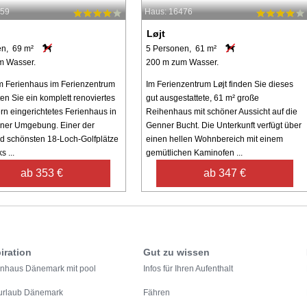
459
Haus: 16476
Løjt
en, 69 m²
5 Personen, 61 m²
m Wasser.
200 m zum Wasser.
m Ferienhaus im Ferienzentrum
Im Ferienzentrum Løjt finden Sie dieses
ten Sie ein komplett renoviertes
gut ausgestattete, 61 m² große
n eingerichtetes Ferienhaus in
Reihenhaus mit schöner Aussicht auf die
ner Umgebung. Einer der
Genner Bucht. Die Unterkunft verfügt über
d schönsten 18-Loch-Golfplätze
einen hellen Wohnbereich mit einem
 ...
gemütlichen Kaminofen ...
ab 353 €
ab 347 €
iration
Gut zu wissen
enhaus Dänemark mit pool
Infos für Ihren Aufenthalt
urlaub Dänemark
Fähren