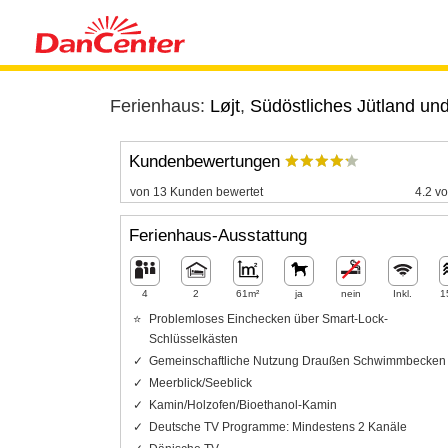
Ferienhaus:
Løjt
,
Südöstliches Jütland und
Kundenbewertungen
von 13 Kunden bewertet
4.2 vo
Ferienhaus-Ausstattung
4
2
61m²
ja
nein
Inkl.
1
Problemloses Einchecken über Smart-Lock-
Schlüsselkästen
Gemeinschaftliche Nutzung Draußen Schwimmbecken
Meerblick/Seeblick
Kamin/Holzofen/Bioethanol-Kamin
Deutsche TV Programme: Mindestens 2 Kanäle