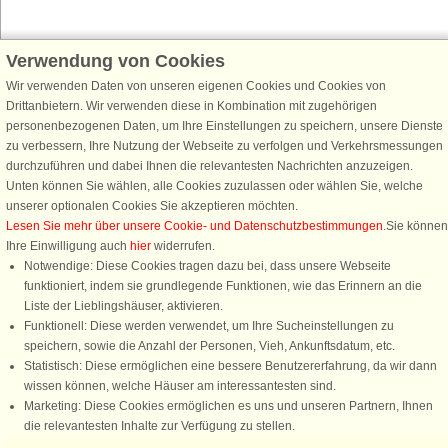
Verwendung von Cookies
Schließen Sie sich 100.000 Ferienhaus-Fans an
Wir verwenden Daten von unseren eigenen Cookies und Cookies von
Erhalten Sie einen
Willkommensgutschein von 25 €
für Ihren nächsten
Drittanbietern. Wir verwenden diese in Kombination mit zugehörigen
Ferienhausurlaub - melden Sie sich einfach für den DanCenter Newsletter
personenbezogenen Daten, um Ihre Einstellungen zu speichern, unsere Dienste
an. Verpassen Sie nie wieder exklusive Angebote, Gewinnspiele und
zu verbessern, Ihre Nutzung der Webseite zu verfolgen und Verkehrsmessungen
Urlaubstipps!
durchzuführen und dabei Ihnen die relevantesten Nachrichten anzuzeigen.
Unten können Sie wählen, alle Cookies zuzulassen oder wählen Sie, welche
unserer optionalen Cookies Sie akzeptieren möchten.
Lesen Sie mehr über unsere Cookie- und Datenschutzbestimmungen
.Sie können
Ihre Einwilligung auch
hier
widerrufen.
Newsletter abonnieren
Notwendige: Diese Cookies tragen dazu bei, dass unsere Webseite
funktioniert, indem sie grundlegende Funktionen, wie das Erinnern an die
Liste der Lieblingshäuser, aktivieren.
Funktionell: Diese werden verwendet, um Ihre Sucheinstellungen zu
speichern, sowie die Anzahl der Personen, Vieh, Ankunftsdatum, etc.
Folgen Sie uns:
Statistisch: Diese ermöglichen eine bessere Benutzererfahrung, da wir dann
Rufen Sie an, um zu buchen
wissen können, welche Häuser am interessantesten sind.
DanCenter Kundenbewertung
Marketing: Diese Cookies ermöglichen es uns und unseren Partnern, Ihnen
4,1 von 5
die relevantesten Inhalte zur Verfügung zu stellen.
basierend auf mehr 135.870 Kundenbewertungen