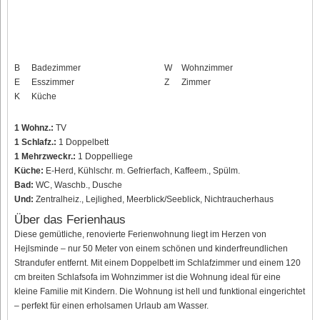
B
Badezimmer
W
Wohnzimmer
E
Esszimmer
Z
Zimmer
K
Küche
1 Wohnz.:
TV
1 Schlafz.:
1 Doppelbett
1 Mehrzweckr.:
1 Doppelliege
Küche:
E-Herd, Kühlschr. m. Gefrierfach, Kaffeem., Spülm.
Bad:
WC, Waschb., Dusche
Und:
Zentralheiz., Lejlighed, Meerblick/Seeblick, Nichtraucherhaus
Über das Ferienhaus
Diese gemütliche, renovierte Ferienwohnung liegt im Herzen von
Hejlsminde – nur 50 Meter von einem schönen und kinderfreundlichen
Strandufer entfernt. Mit einem Doppelbett im Schlafzimmer und einem 120
cm breiten Schlafsofa im Wohnzimmer ist die Wohnung ideal für eine
kleine Familie mit Kindern. Die Wohnung ist hell und funktional eingerichtet
– perfekt für einen erholsamen Urlaub am Wasser.