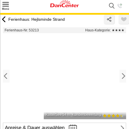
×
Menü
Suchen
Ferienhaus: Hejlsminde Strand
Urlaubsziele
Ferienhaus-Nr. 53213
Haus-Kategorie:
★★★★
Weitere Urlaubsziele
Angebote
Inspiration
Kontakt
Gut zu wissen
Login
Küste/See 54 m
Kundenbewertung
Anreise & Dauer auswählen