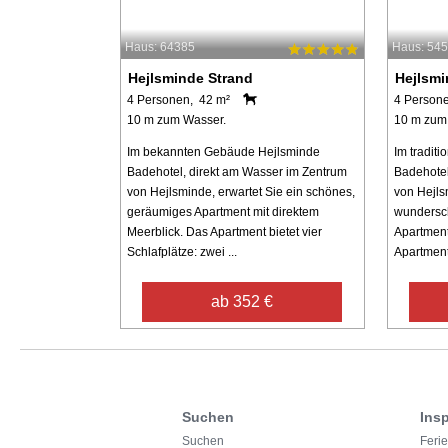
Haus: 64385
Haus: 54
Hejlsminde Strand
Hejlsmi
4 Personen, 42 m²
4 Person
10 m zum Wasser.
10 m zum
Im bekannten Gebäude Hejlsminde
Im tradit
Badehotel, direkt am Wasser im Zentrum
Badehotel
von Hejlsminde, erwartet Sie ein schönes,
von Hejls
geräumiges Apartment mit direktem
wundersc
Meerblick. Das Apartment bietet vier
Apartment
Schlafplätze: zwei ...
Apartment 
ab 352 €
Suchen
Insp
Suchen
Feri