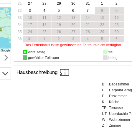
31
27
28
29
30
31
1
2
32
3
4
5
6
7
8
9
33
10
11
12
13
14
15
16
34
17
18
19
20
21
22
23
35
24
25
26
27
28
29
30
36
31
1
2
3
4
5
6
Das Ferienhaus ist im gewünschten Zeitraum nicht verfügbar.
Anreisetag
frei
gewählter Zeitraum
belegt
Hausbeschreibung
B
Badezimmer
C
Carport/Gara
E
Esszimmer
K
Küche
TE
Terrasse
ÜT
Überdachte Te
W
Wohnzimmer
Z
Zimmer