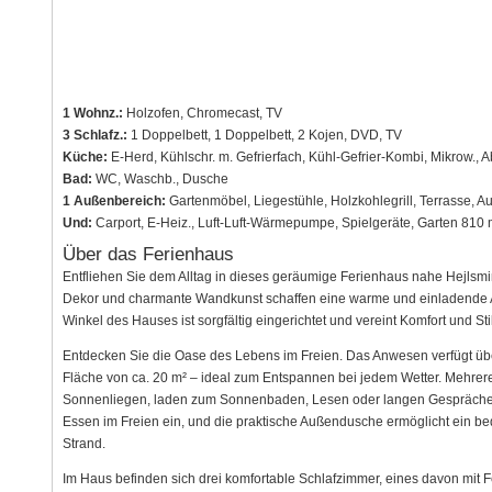
1 Wohnz.:
Holzofen, Chromecast, TV
3 Schlafz.:
1 Doppelbett, 1 Doppelbett, 2 Kojen, DVD, TV
Küche:
E-Herd, Kühlschr. m. Gefrierfach, Kühl-Gefrier-Kombi, Mikrow., 
Bad:
WC, Waschb., Dusche
1 Außenbereich:
Gartenmöbel, Liegestühle, Holzkohlegrill, Terrasse, 
Und:
Carport, E-Heiz., Luft-Luft-Wärmepumpe, Spielgeräte, Garten 810 
Über das Ferienhaus
Entfliehen Sie dem Alltag in dieses geräumige Ferienhaus nahe Hejlsm
Dekor und charmante Wandkunst schaffen eine warme und einladende A
Winkel des Hauses ist sorgfältig eingerichtet und vereint Komfort und Sti
Entdecken Sie die Oase des Lebens im Freien. Das Anwesen verfügt übe
Fläche von ca. 20 m² – ideal zum Entspannen bei jedem Wetter. Mehrere
Sonnenliegen, laden zum Sonnenbaden, Lesen oder langen Gesprächen b
Essen im Freien ein, und die praktische Außendusche ermöglicht ein 
Strand.
Im Haus befinden sich drei komfortable Schlafzimmer, eines davon mit 