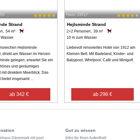
555
Haus: 33517
nde Strand
Hejlsminde Strand
en, 54 m²
2+2 Personen, 39 m²
 Wasser.
10 m zum Wasser.
ionsreichen Hejlsminde
Liebevoll renoviertes Hotel von 1912 am
, direkt am Wasser im Herzen
Kleinen Belt. Mit Badeland, Kinder- und
minde gelegen, erwartet Sie ein
Babypool, Whirlpool, Café und Minigolf.
hönes und geräumiges
 mit direktem Meerblick. Das
bietet insgesamt ...
ab 342 €
ab 296 €
iration
Gut zu wissen
enhaus Dänemark mit pool
Infos für Ihren Aufenthalt