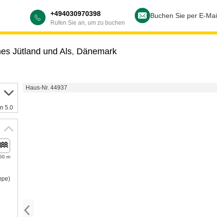
+494030970398
Buchen Sie per E-Mai
Rufen Sie an, um zu buchen
hes Jütland und Als
,
Dänemark
Haus-Nr. 44937
n 5.0
50 m
mpe)