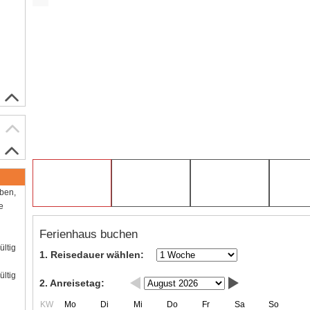
aben,
e
Ferienhaus buchen
ültig
1. Reisedauer wählen:
ültig
2. Anreisetag:
KW
Mo
Di
Mi
Do
Fr
Sa
So