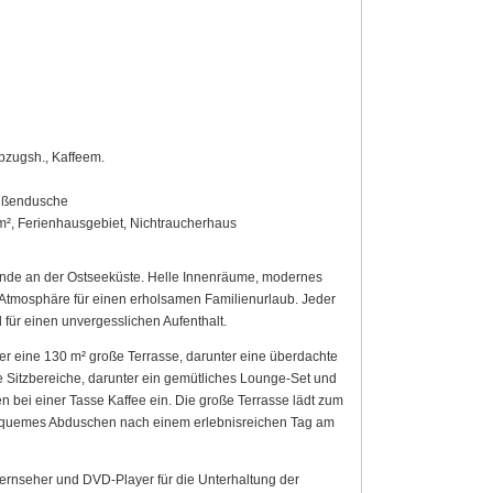
Abzugsh., Kaffeem.
Außendusche
m², Ferienhausgebiet, Nichtraucherhaus
inde an der Ostseeküste. Helle Innenräume, modernes
tmosphäre für einen erholsamen Familienurlaub. Jeder
l für einen unvergesslichen Aufenthalt.
r eine 130 m² große Terrasse, darunter eine überdachte
 Sitzbereiche, darunter ein gemütliches Lounge-Set und
ei einer Tasse Kaffee ein. Die große Terrasse lädt zum
bequemes Abduschen nach einem erlebnisreichen Tag am
Fernseher und DVD-Player für die Unterhaltung der