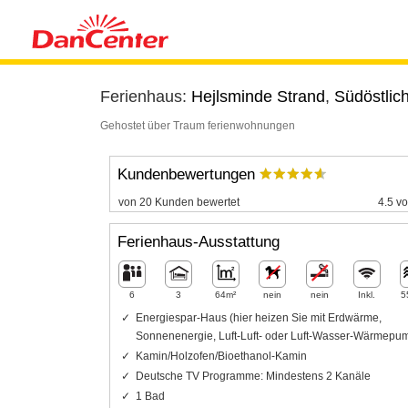
Ferienhaus:
Hejlsminde Strand
,
Südöstlic
Gehostet über Traum ferienwohnungen
Kundenbewertungen
von 20 Kunden bewertet
4.5 vo
Ferienhaus-Ausstattung
6
3
64m²
nein
nein
Inkl.
5
Energiespar-Haus (hier heizen Sie mit Erdwärme,
Sonnenenergie, Luft-Luft- oder Luft-Wasser-Wärmepu
Kamin/Holzofen/Bioethanol-Kamin
Deutsche TV Programme: Mindestens 2 Kanäle
1 Bad