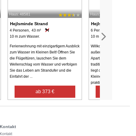
Haus: 48581
Haus: 66117
Hejlsminde Strand
Hejlsminde Strand
4 Personen, 43 m²
6 Personen, 54 m²
10 m zum Wasser.
10 m zum Wasser.
Ferienwohnung mit einzigartigem Ausblick
Willkommen zu einem
zum Wasser im Kleinen Belt! Öffnen Sie
außergewöhnlichen Urlaubs
die Flügeltüren, lauschen Sie dem
Apartment 12 im 1. Stock d
Wellenschlag vom Wasser und verfolgen
traditionsreichen Hejlsmin
Sie das Leben am Strandufer und die
liegt direkt am ruhigen Wa
Einfahrt der ...
Kleinen Belts. Der Strand b
praktisch ...
ab 373 €
ab 315 €
Kontakt
Kontakt