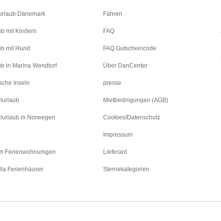
urlaub Dänemark
Fähren
ub mit Kindern
FAQ
ub mit Hund
FAQ Gutscheincode
ub in Marina Wendtorf
Über DanCenter
sche Inseln
presse
lurlaub
Mietbedingungen (AGB)
lurlaub in Norwegen
Cookies/Datenschutz
Impressum
m Ferienwohnumgen
Lieferant
lla Ferienhäuser
Sternekategorien