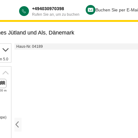
+494030970398
Buchen Sie per E-Mai
Rufen Sie an, um zu buchen
hes Jütland und Als
,
Dänemark
Haus-Nr. 04189
n 5.0
00 m
mpe)