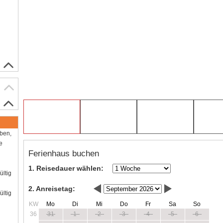
aben,
e
Ferienhaus buchen
1. Reisedauer wählen:
ültig
2. Anreisetag:
ültig
KW
Mo
Di
Mi
Do
Fr
Sa
So
36
31
1
2
3
4
5
6