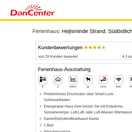
Ferienhaus:
Hejlsminde Strand
,
Südöstlic
Kundenbewertungen
von 28 Kunden bewertet
4.3 vo
Ferienhaus-Ausstattung
5
2
48m²
ja
nein
Inkl.
4
Problemloses Einchecken über Smart-Lock-
Schlüsselkästen
Energiespar-Haus (hier heizen Sie mit Erdwärme,
Sonnenenergie, Luft-Luft- oder Luft-Wasser-Wärmepu
Kamin/Holzofen/Bioethanol-Kamin
1 Bad
Waschmaschine