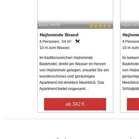
Haus: 54555
Haus: 64
Hejlsminde Strand
Hejlsmi
4 Personen, 54 m²
4 Person
10 m zum Wasser.
10 m zum
Im traditionsreichen Hejlsminde
Im bekan
Badehotel, direkt am Wasser im Herzen
Badehotel
von Hejlsminde gelegen, erwartet Sie ein
von Hejls
wunderschönes und geräumiges
geräumige
Apartment mit direktem Meerblick. Das
Meerblick.
Apartment bietet insgesamt ...
Schlafplät
ab 342 €