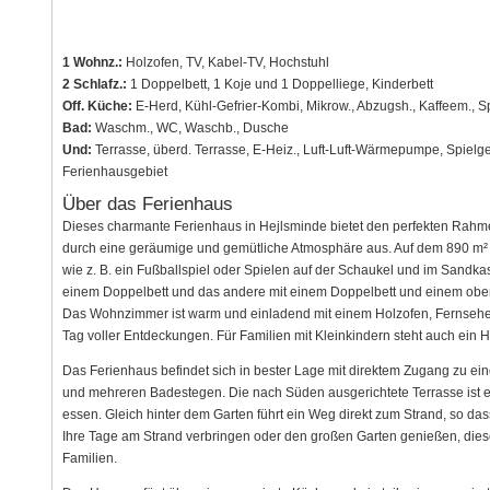
1 Wohnz.:
Holzofen, TV, Kabel-TV, Hochstuhl
2 Schlafz.:
1 Doppelbett, 1 Koje und 1 Doppelliege, Kinderbett
Off. Küche:
E-Herd, Kühl-Gefrier-Kombi, Mikrow., Abzugsh., Kaffeem., S
Bad:
Waschm., WC, Waschb., Dusche
Und:
Terrasse, überd. Terrasse, E-Heiz., Luft-Luft-Wärmepumpe, Spielger
Ferienhausgebiet
Über das Ferienhaus
Dieses charmante Ferienhaus in Hejlsminde bietet den perfekten Rahmen
durch eine geräumige und gemütliche Atmosphäre aus. Auf dem 890 m² gro
wie z. B. ein Fußballspiel oder Spielen auf der Schaukel und im Sandka
einem Doppelbett und das andere mit einem Doppelbett und einem oberen
Das Wohnzimmer ist warm und einladend mit einem Holzofen, Fernseh
Tag voller Entdeckungen. Für Familien mit Kleinkindern steht auch ein 
Das Ferienhaus befindet sich in bester Lage mit direktem Zugang zu e
und mehreren Badestegen. Die nach Süden ausgerichtete Terrasse ist ei
essen. Gleich hinter dem Garten führt ein Weg direkt zum Strand, so 
Ihre Tage am Strand verbringen oder den großen Garten genießen, dies
Familien.