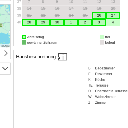
37
7
8
9
10
11
12
13
38
14
15
16
17
18
19
20
39
21
22
23
24
25
26
27
40
28
29
30
1
2
3
4
Anreisetag
frei
gewählter Zeitraum
belegt
Hausbeschreibung
B
Badezimmer
E
Esszimmer
K
Küche
TE
Terrasse
ÜT
Überdachte Terrasse
W
Wohnzimmer
Z
Zimmer