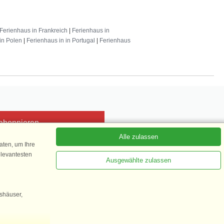
Ferienhaus in Frankreich
|
Ferienhaus in
in Polen
|
Ferienhaus in in Portugal
|
Ferienhaus
 abonnieren
Alle zulassen
ten, um Ihre
elevantesten
Ausgewählte zulassen
Kundenbewertung
1 von 5
gshäuser,
35.870 Kundenbewertungen