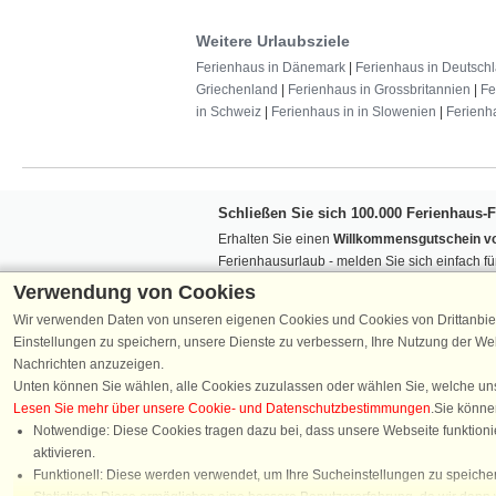
Weitere Urlaubsziele
Ferienhaus in Dänemark
|
Ferienhaus in Deutsch
Griechenland
|
Ferienhaus in Grossbritannien
|
Fe
in Schweiz
|
Ferienhaus in in Slowenien
|
Ferienh
Schließen Sie sich 100.000 Ferienhaus-
Erhalten Sie einen
Willkommensgutschein vo
Ferienhausurlaub - melden Sie sich einfach f
Verpassen Sie nie wieder exklusive Angebote
Verwendung von Cookies
Wir verwenden Daten von unseren eigenen Cookies und Cookies von Drittanbie
Einstellungen zu speichern, unsere Dienste zu verbessern, Ihre Nutzung der W
Nachrichten anzuzeigen.
Unten können Sie wählen, alle Cookies zuzulassen oder wählen Sie, welche un
Lesen Sie mehr über unsere Cookie- und Datenschutzbestimmungen
.Sie könne
Folgen Sie uns:
Notwendige: Diese Cookies tragen dazu bei, dass unsere Webseite funktionie
aktivieren.
Chatten
Funktionell: Diese werden verwendet, um Ihre Sucheinstellungen zu speicher