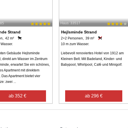
385
Haus: 33517
nde Strand
Hejlsminde Strand
en, 42 m²
2+2 Personen, 39 m²
 Wasser.
10 m zum Wasser.
nten Gebäude Hejlsminde
Liebevoll renoviertes Hotel von 1912 am
, direkt am Wasser im Zentrum
Kleinen Belt. Mit Badeland, Kinder- und
minde, erwartet Sie ein schönes,
Babypool, Whirlpool, Café und Minigolf.
s Apartment mit direktem
 Das Apartment bietet vier
ze: zwei ...
ab 352 €
ab 296 €