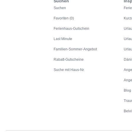
Suchen
Insp
Suchen
Feri
Favoriten (0)
Kurz
Ferienhaus-Gutschein
Urla
Last Minute
Urla
Familien-Sommer-Angebot
Urla
Rabatt-Gutscheine
Däni
Suche mit Haus-Nr.
Ange
Ange
Blog
Trau
Belvi