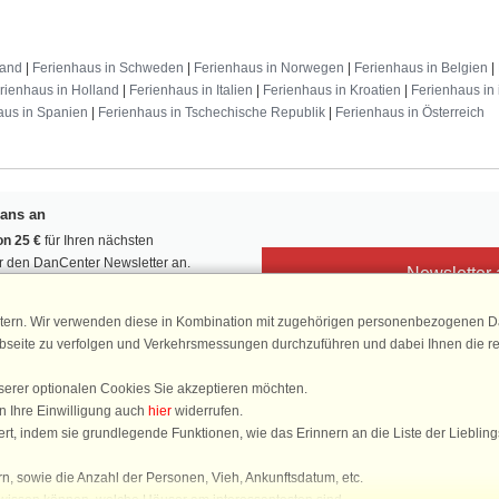
land
|
Ferienhaus in Schweden
|
Ferienhaus in Norwegen
|
Ferienhaus in Belgien
|
rienhaus in Holland
|
Ferienhaus in Italien
|
Ferienhaus in Kroatien
|
Ferienhaus in 
aus in Spanien
|
Ferienhaus in Tschechische Republik
|
Ferienhaus in Österreich
Fans an
n 25 €
für Ihren nächsten
ür den DanCenter Newsletter an.
Newsletter
, Gewinnspiele und Urlaubstipps!
tern. Wir verwenden diese in Kombination mit zugehörigen personenbezogenen Da
ebseite zu verfolgen und Verkehrsmessungen durchzuführen und dabei Ihnen die r
serer optionalen Cookies Sie akzeptieren möchten.
DanCenter 
n Ihre Einwilligung auch
hier
widerrufen.
4,
rt, indem sie grundlegende Funktionen, wie das Erinnern an die Liste der Lieblin
basierend auf mehr 1
n, sowie die Anzahl der Personen, Vieh, Ankunftsdatum, etc.
Sie sind hier: Hejlsminde Strand, Südöstliches Jütland und Als, Dänemark