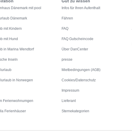
iration
Gut zu wissen
enhaus Dänemark mit pool
Infos für Ihren Aufenthalt
urlaub Dänemark
Fähren
ub mit Kindern
FAQ
ub mit Hund
FAQ Gutscheincode
ub in Marina Wendtorf
Über DanCenter
sche Inseln
presse
lurlaub
Mietbedingungen (AGB)
lurlaub in Norwegen
Cookies/Datenschutz
Impressum
m Ferienwohnumgen
Lieferant
lla Ferienhäuser
Sternekategorien