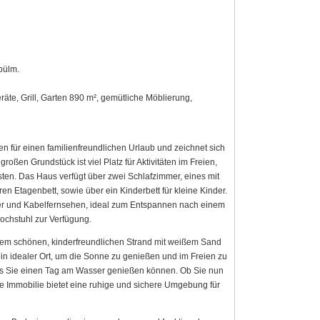
pülm.
äte, Grill, Garten 890 m², gemütliche Möblierung,
 für einen familienfreundlichen Urlaub und zeichnet sich
ßen Grundstück ist viel Platz für Aktivitäten im Freien,
sten. Das Haus verfügt über zwei Schlafzimmer, eines mit
 Etagenbett, sowie über ein Kinderbett für kleine Kinder.
er und Kabelfernsehen, ideal zum Entspannen nach einem
Hochstuhl zur Verfügung.
inem schönen, kinderfreundlichen Strand mit weißem Sand
n idealer Ort, um die Sonne zu genießen und im Freien zu
dass Sie einen Tag am Wasser genießen können. Ob Sie nun
e Immobilie bietet eine ruhige und sichere Umgebung für