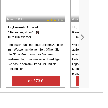
Haus: 48581
Haus: 66117
Hejlsminde Strand
Hejlsminde Strand
4 Personen, 43 m²
6 Personen, 54 m²
10 m zum Wasser.
10 m zum Wasser.
Ferienwohnung mit einzigartigem Ausblick
Willkommen zu einem
zum Wasser im Kleinen Belt! Öffnen Sie
außergewöhnlichen Urlaubs
die Flügeltüren, lauschen Sie dem
Apartment 12 im 1. Stock d
Wellenschlag vom Wasser und verfolgen
traditionsreichen Hejlsmin
Sie das Leben am Strandufer und die
liegt direkt am ruhigen Wa
Einfahrt der ...
Kleinen Belts. Der Strand b
praktisch ...
ab 373 €
ab 315 €