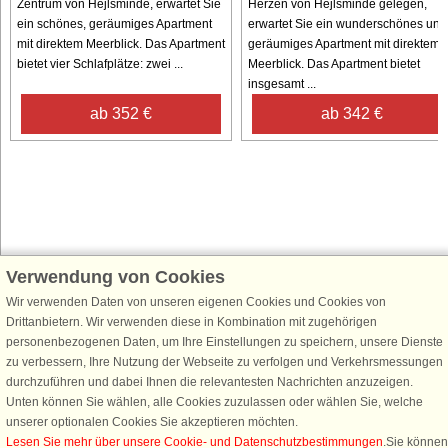
Zentrum von Hejlsminde, erwartet Sie
Herzen von Hejlsminde gelegen,
ein schönes, geräumiges Apartment
erwartet Sie ein wunderschönes und
mit direktem Meerblick. Das Apartment
geräumiges Apartment mit direktem
bietet vier Schlafplätze: zwei ...
Meerblick. Das Apartment bietet
insgesamt ...
ab 352 €
ab 342 €
Verwendung von Cookies
Schließen Sie sich 100.000 Ferienhaus-Fans an
Wir verwenden Daten von unseren eigenen Cookies und Cookies von
Erhalten Sie einen
Willkommensgutschein von 25 €
für Ihren nächsten
Drittanbietern. Wir verwenden diese in Kombination mit zugehörigen
Ferienhausurlaub - melden Sie sich einfach für den DanCenter Newsletter
personenbezogenen Daten, um Ihre Einstellungen zu speichern, unsere Dienste
an. Verpassen Sie nie wieder exklusive Angebote, Gewinnspiele und
zu verbessern, Ihre Nutzung der Webseite zu verfolgen und Verkehrsmessungen
Urlaubstipps!
durchzuführen und dabei Ihnen die relevantesten Nachrichten anzuzeigen.
Unten können Sie wählen, alle Cookies zuzulassen oder wählen Sie, welche
unserer optionalen Cookies Sie akzeptieren möchten.
Lesen Sie mehr über unsere Cookie- und Datenschutzbestimmungen
.Sie können