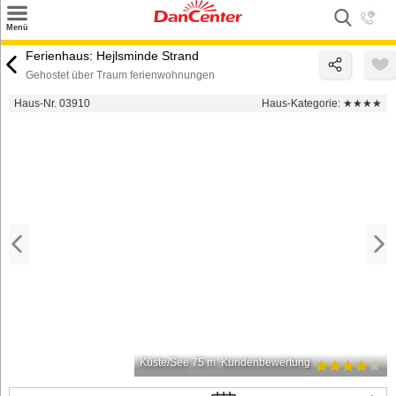
×
Menü
Suchen
Ferienhaus: Hejlsminde Strand
Gehostet über Traum ferienwohnungen
Urlaubsziele
Haus-Nr. 03910
Haus-Kategorie:
★★★★
Weitere Urlaubsziele
Angebote
Inspiration
Kontakt
Gut zu wissen
Login
Küste/See 75 m
Kundenbewertung