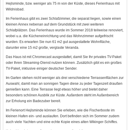
Hejlsminde, bzw. weniger als 75 m von der Küste, dieses Ferienhaus mit
Wildnisbad.
Im Ferienhaus gibt es zwei Schlafzimmer, die separat liegen, sowie einen
kleinen Annex nebenan auf dem Grundstück mit zwei weiteren
Schlafplätzen. Das Ferienhaus wurde im Sommer 2018 teilweise renoviert,
wobei u.a. die Kücheneinrichtung und das Wohnzimmer aufgefrischt
wurden. Es erwarten Sie nun 61 m2 gut ausgestattete Wohnfläche,
darunter eine 15 m2 große, verglaste Veranda.
Das Haus ist mit Chromecast ausgestattet, damit Sie Ihr privates TV-Paket
oder Ihren Streaming-Dienst nutzen können. Zusätzlich gibt es ein großes
TV-Paket, inklusive einiger deutscher Sender.
Im Garten stehen nicht weniger als drei verschiedene Terrassenflächen zur
Auswahl, damit man an sonnigen Tagen diese zu jeder Tageszeit draußen
genießen kann. Eine Terrasse liegt etwas höher und bietet daher
besonders schönen Ausblik zur Küste. Außerdem steht im Außenbereich
zur Erholung ein Badezuber bereit.
Im Ferienort Hejlsminde können Sie erleben, wie die Fischerboote im
kleinen Hafen ein- und auslaufen. Dort befinden sich im Sommer zudem
auch viele Yachten und eine echte Kopie eines alten Wikinger-Schiffes.