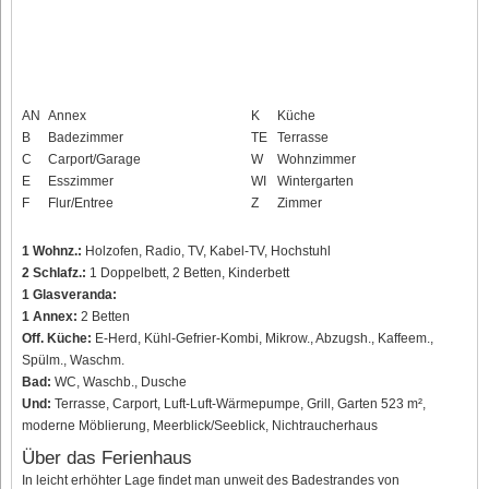
AN
Annex
K
Küche
B
Badezimmer
TE
Terrasse
C
Carport/Garage
W
Wohnzimmer
E
Esszimmer
WI
Wintergarten
F
Flur/Entree
Z
Zimmer
1 Wohnz.:
Holzofen, Radio, TV, Kabel-TV, Hochstuhl
2 Schlafz.:
1 Doppelbett, 2 Betten, Kinderbett
1 Glasveranda:
1 Annex:
2 Betten
Off. Küche:
E-Herd, Kühl-Gefrier-Kombi, Mikrow., Abzugsh., Kaffeem.,
Spülm., Waschm.
Bad:
WC, Waschb., Dusche
Und:
Terrasse, Carport, Luft-Luft-Wärmepumpe, Grill, Garten 523 m²,
moderne Möblierung, Meerblick/Seeblick, Nichtraucherhaus
Über das Ferienhaus
In leicht erhöhter Lage findet man unweit des Badestrandes von