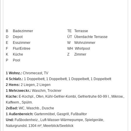
B
Badezimmer
TE
Terrasse
D
Depot
ÜT
Überdachte Terrasse
E
Esszimmer
W
Wohnzimmer
F
Flur/Entree
WH
Whirlpool
K
Küche
Z
Zimmer
P
Pool
1 Wohnz.:
Chromecast, TV
4 Schlafz.:
1 Doppelbett, 1 Doppelbett, 1 Doppelbett, 1 Doppelbett
2 Hems:
2 Liegen, 2 Liegen
1 Mehrzweckr.:
Waschm, Trockner
Küche:
E-Kochpl., Ofen, Kühl-Gefrier-Kombi, Gefriertruhe 60-99 l., Mikrow.,
Kaffeem., Spülm.
2xBad:
WC, Waschb., Dusche
1 Außenbereich:
Gartenmöbel, Gasgrill, Fußballtor
Und:
Fußbodenheiz., Luft-Wasser-Wärmepumpe, Spielgeräte,
Naturgrundst. 1304 m², Meerblick/Seeblick