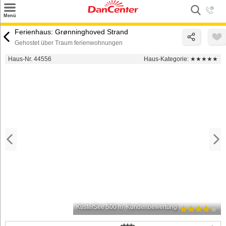
×
Menü
Suchen
Ferienhaus: Grønninghoved Strand
Gehostet über Traum ferienwohnungen
Urlaubsziele
Haus-Nr. 44556
Haus-Kategorie:
★★★★★
Weitere Urlaubsziele
Angebote
Inspiration
Kontakt
Gut zu wissen
Login
Küste/See 500 m
Kundenbewertung