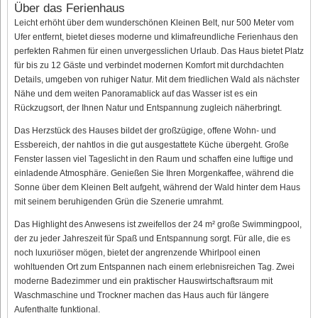
Über das Ferienhaus
Leicht erhöht über dem wunderschönen Kleinen Belt, nur 500 Meter vom
Ufer entfernt, bietet dieses moderne und klimafreundliche Ferienhaus den
perfekten Rahmen für einen unvergesslichen Urlaub. Das Haus bietet Platz
für bis zu 12 Gäste und verbindet modernen Komfort mit durchdachten
Details, umgeben von ruhiger Natur. Mit dem friedlichen Wald als nächster
Nähe und dem weiten Panoramablick auf das Wasser ist es ein
Rückzugsort, der Ihnen Natur und Entspannung zugleich näherbringt.
Das Herzstück des Hauses bildet der großzügige, offene Wohn- und
Essbereich, der nahtlos in die gut ausgestattete Küche übergeht. Große
Fenster lassen viel Tageslicht in den Raum und schaffen eine luftige und
einladende Atmosphäre. Genießen Sie Ihren Morgenkaffee, während die
Sonne über dem Kleinen Belt aufgeht, während der Wald hinter dem Haus
mit seinem beruhigenden Grün die Szenerie umrahmt.
Das Highlight des Anwesens ist zweifellos der 24 m² große Swimmingpool,
der zu jeder Jahreszeit für Spaß und Entspannung sorgt. Für alle, die es
noch luxuriöser mögen, bietet der angrenzende Whirlpool einen
wohltuenden Ort zum Entspannen nach einem erlebnisreichen Tag. Zwei
moderne Badezimmer und ein praktischer Hauswirtschaftsraum mit
Waschmaschine und Trockner machen das Haus auch für längere
Aufenthalte funktional.